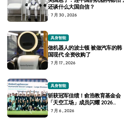
还谈什么大国自信？
7 月 30 , 2026
具身智能
做机器人的波士顿 被做汽车的韩
国现代 全资收购了
7 月 17 , 2026
具身智能
斩获冠军佳绩！俞浩教育基金会
「天空工场」成员闪耀 2026
RoboCup 机器人世界杯
7 月 6 , 2026