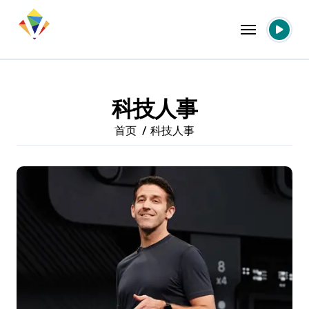
跳
转
到
内
容
科技人事
首页
科技人事