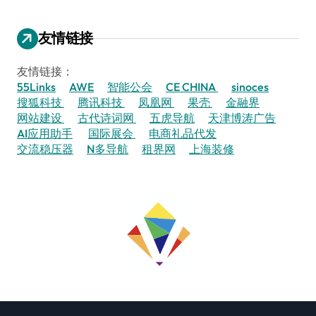
友情链接
友情链接：
55Links
AWE
智能公会
CE CHINA
sinoces
搜狐科技
腾讯科技
凤凰网
果壳
金融界
网站建设
古代诗词网
五虎导航
天津博涛广告
AI应用助手
国际展会
电商礼品代发
交流稳压器
N多导航
租界网
上海装修