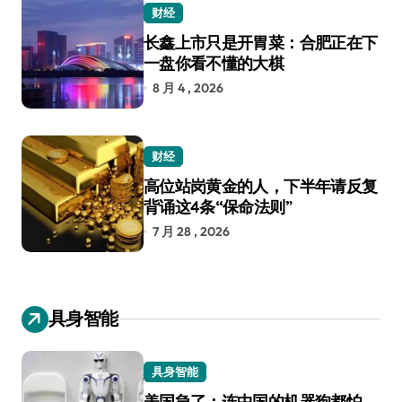
财经
长鑫上市只是开胃菜：合肥正在下
一盘你看不懂的大棋
8 月 4 , 2026
财经
高位站岗黄金的人，下半年请反复
背诵这4条“保命法则”
7 月 28 , 2026
具身智能
具身智能
美国急了：连中国的机器狗都怕，