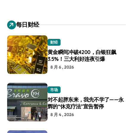
每日财经
财经
黄金瞬间冲破4200，白银狂飙
3.5%！三大利好连夜引爆
8 月 6 , 2026
市场
对不起胖东来，我先不学了——永
辉的“休克疗法”宣告暂停
8 月 4 , 2026