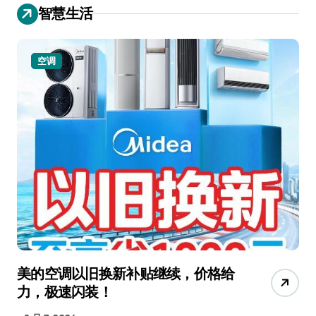
智慧生活
空调
美的空调以旧换新补贴继续，价格给
追
力，极速闪装！
4
长