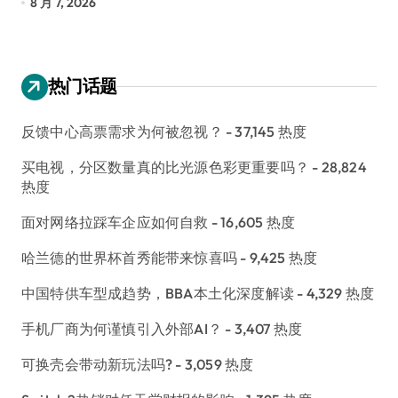
8 月 7, 2026
8
热门话题
反馈中心高票需求为何被忽视？
- 37,145 热度
买电视，分区数量真的比光源色彩更重要吗？
- 28,824
热度
面对网络拉踩车企应如何自救
- 16,605 热度
哈兰德的世界杯首秀能带来惊喜吗
- 9,425 热度
中国特供车型成趋势，BBA本土化深度解读
- 4,329 热度
手机厂商为何谨慎引入外部AI？
- 3,407 热度
可换壳会带动新玩法吗?
- 3,059 热度