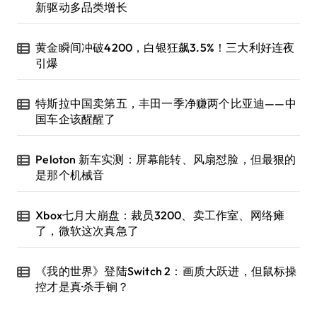
新驱动多品类增长
黄金瞬间冲破4200，白银狂飙3.5%！三大利好连夜
引爆
特斯拉中国卖第五，丰田一季净赚两个比亚迪——中
国车企该醒醒了
Peloton 新车实测：屏幕能转、风扇怼脸，但最狠的
是那个机械音
Xbox七月大崩盘：裁员3200、卖工作室、网络瘫
了，微软这次真急了
《我的世界》登陆Switch 2：画质大跃进，但鼠标操
控才是真·杀手锏？