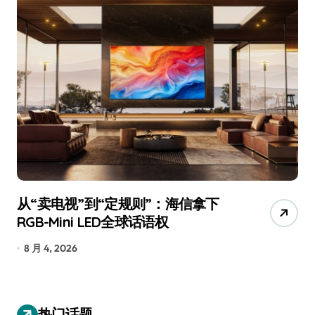
从“卖电视”到“定规则”：海信拿下
追
RGB-Mini LED全球话语权
已
8 月 4, 2026
7
热门话题