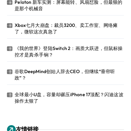
Peloton 新车实测：屏幕能转、风扇怼脸，但最狠的
是那个机械音
Xbox七月大崩盘：裁员3200、卖工作室、网络瘫
了，微软这次真急了
《我的世界》登陆Switch 2：画质大跃进，但鼠标操
控才是真·杀手锏？
谷歌DeepMind创始人辞去CEO，但继续“垂帘听
政”？
全球最小U盘，容量却碾压iPhone 17顶配？闪迪这波
操作太狠了
友情链接