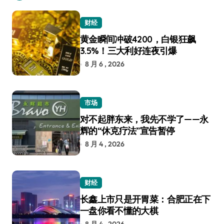
财经
黄金瞬间冲破4200，白银狂飙
3.5%！三大利好连夜引爆
8 月 6 , 2026
市场
对不起胖东来，我先不学了——永
辉的“休克疗法”宣告暂停
8 月 4 , 2026
财经
长鑫上市只是开胃菜：合肥正在下
一盘你看不懂的大棋