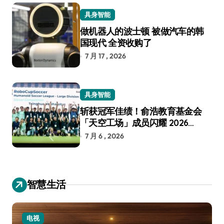
具身智能
做机器人的波士顿 被做汽车的韩
国现代 全资收购了
7 月 17 , 2026
具身智能
斩获冠军佳绩！俞浩教育基金会
「天空工场」成员闪耀 2026
RoboCup 机器人世界杯
7 月 6 , 2026
智慧生活
电视