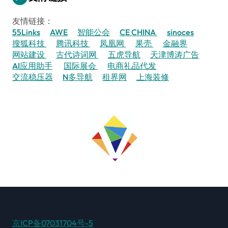
友情链接：
55Links
AWE
智能公会
CE CHINA
sinoces
搜狐科技
腾讯科技
凤凰网
果壳
金融界
网站建设
古代诗词网
五虎导航
天津博涛广告
AI应用助手
国际展会
电商礼品代发
交流稳压器
N多导航
租界网
上海装修
京ICP备07031704号-5