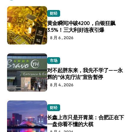
财经
黄金瞬间冲破4200，白银狂飙
3.5%！三大利好连夜引爆
8 月 6 , 2026
市场
对不起胖东来，我先不学了——永
辉的“休克疗法”宣告暂停
8 月 4 , 2026
财经
长鑫上市只是开胃菜：合肥正在下
一盘你看不懂的大棋