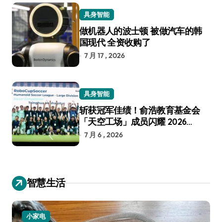
具身智能
做机器人的波士顿 被做汽车的韩
国现代 全资收购了
7 月 17 , 2026
具身智能
斩获冠军佳绩！俞浩教育基金会
「天空工场」成员闪耀 2026
RoboCup 机器人世界杯
7 月 6 , 2026
智慧生活
小家电