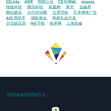
55Links
AWE
智能公会
CE CHINA
sinoces
搜狐科技
腾讯科技
凤凰网
果壳
金融界
网站建设
古代诗词网
五虎导航
天津博涛广告
AI应用助手
国际展会
电商礼品代发
交流稳压器
N多导航
租界网
上海装修
京ICP备07031704号-5