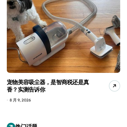
宠物美容吸尘器，是智商税还是真
三
香？实测告诉你
低
8 月 9, 2026
8
热门话题