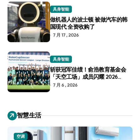
具身智能
做机器人的波士顿 被做汽车的韩
国现代 全资收购了
7 月 17 , 2026
具身智能
斩获冠军佳绩！俞浩教育基金会
「天空工场」成员闪耀 2026
RoboCup 机器人世界杯
7 月 6 , 2026
智慧生活
空调