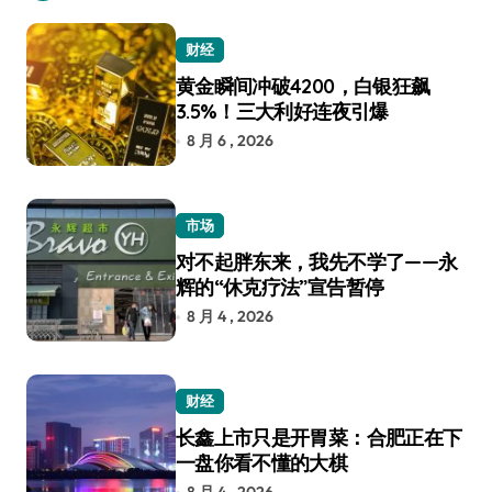
财经
黄金瞬间冲破4200，白银狂飙
3.5%！三大利好连夜引爆
8 月 6 , 2026
市场
对不起胖东来，我先不学了——永
辉的“休克疗法”宣告暂停
8 月 4 , 2026
财经
长鑫上市只是开胃菜：合肥正在下
一盘你看不懂的大棋