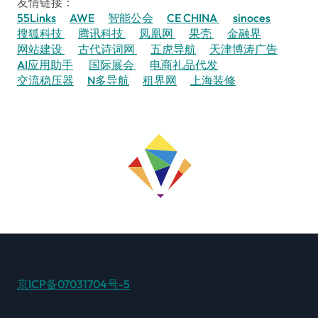
友情链接：
55Links
AWE
智能公会
CE CHINA
sinoces
搜狐科技
腾讯科技
凤凰网
果壳
金融界
网站建设
古代诗词网
五虎导航
天津博涛广告
AI应用助手
国际展会
电商礼品代发
交流稳压器
N多导航
租界网
上海装修
京ICP备07031704号-5