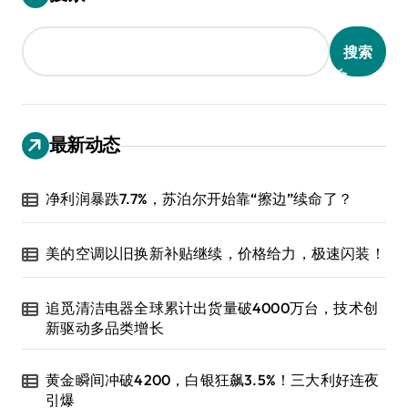
搜索
最新动态
净利润暴跌7.7%，苏泊尔开始靠“擦边”续命了？
美的空调以旧换新补贴继续，价格给力，极速闪装！
追觅清洁电器全球累计出货量破4000万台，技术创
新驱动多品类增长
黄金瞬间冲破4200，白银狂飙3.5%！三大利好连夜
引爆