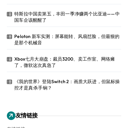
特斯拉中国卖第五，丰田一季净赚两个比亚迪——中
国车企该醒醒了
Peloton 新车实测：屏幕能转、风扇怼脸，但最狠的
是那个机械音
Xbox七月大崩盘：裁员3200、卖工作室、网络瘫
了，微软这次真急了
《我的世界》登陆Switch 2：画质大跃进，但鼠标操
控才是真·杀手锏？
友情链接