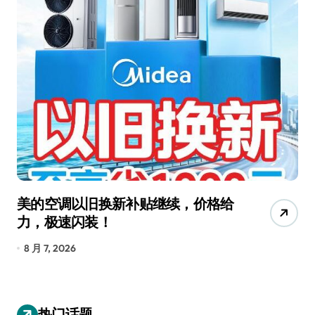
美的空调以旧换新补贴继续，价格给
追
力，极速闪装！
4
长
8 月 7, 2026
8
热门话题