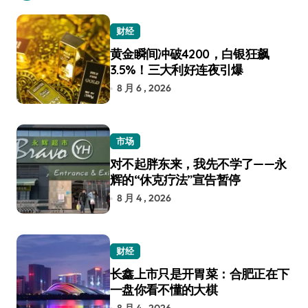
财经
黄金瞬间冲破4200，白银狂飙
3.5%！三大利好连夜引爆
8 月 6 , 2026
市场
对不起胖东来，我先不学了——永
辉的“休克疗法”宣告暂停
8 月 4 , 2026
财经
长鑫上市只是开胃菜：合肥正在下
一盘你看不懂的大棋