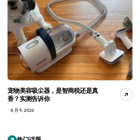
宠物美容吸尘器，是智商税还是真
三
香？实测告诉你
低
8 月 9, 2026
8
热门话题