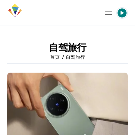
跳
转
到
内
容
自驾旅行
首页
自驾旅行