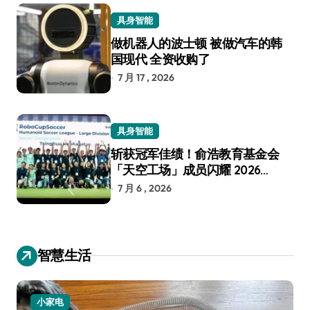
具身智能
做机器人的波士顿 被做汽车的韩
国现代 全资收购了
7 月 17 , 2026
具身智能
斩获冠军佳绩！俞浩教育基金会
「天空工场」成员闪耀 2026
RoboCup 机器人世界杯
7 月 6 , 2026
智慧生活
小家电