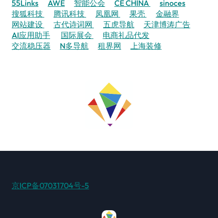
55Links
AWE
智能公会
CE CHINA
sinoces
搜狐科技
腾讯科技
凤凰网
果壳
金融界
网站建设
古代诗词网
五虎导航
天津博涛广告
AI应用助手
国际展会
电商礼品代发
交流稳压器
N多导航
租界网
上海装修
京ICP备07031704号-5