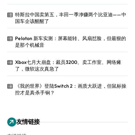
特斯拉中国卖第五，丰田一季净赚两个比亚迪——中
国车企该醒醒了
Peloton 新车实测：屏幕能转、风扇怼脸，但最狠的
是那个机械音
Xbox七月大崩盘：裁员3200、卖工作室、网络瘫
了，微软这次真急了
《我的世界》登陆Switch 2：画质大跃进，但鼠标操
控才是真·杀手锏？
友情链接