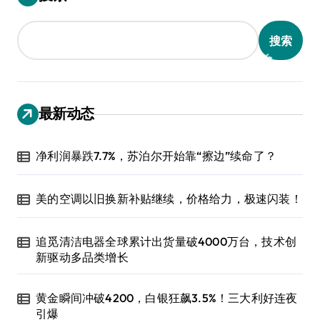
搜索
最新动态
净利润暴跌7.7%，苏泊尔开始靠“擦边”续命了？
美的空调以旧换新补贴继续，价格给力，极速闪装！
追觅清洁电器全球累计出货量破4000万台，技术创
新驱动多品类增长
黄金瞬间冲破4200，白银狂飙3.5%！三大利好连夜
引爆