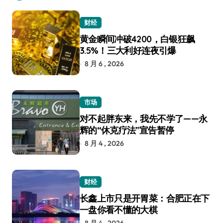
财经
黄金瞬间冲破4200，白银狂飙
3.5%！三大利好连夜引爆
8 月 6 , 2026
市场
对不起胖东来，我先不学了——永
辉的“休克疗法”宣告暂停
8 月 4 , 2026
财经
长鑫上市只是开胃菜：合肥正在下
一盘你看不懂的大棋