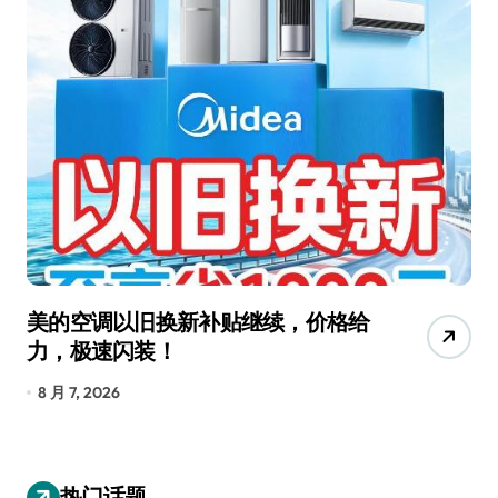
美的空调以旧换新补贴继续，价格给
追
力，极速闪装！
4
长
8 月 7, 2026
8
热门话题