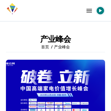
跳
转
到
内
容
产业峰会
首页
产业峰会