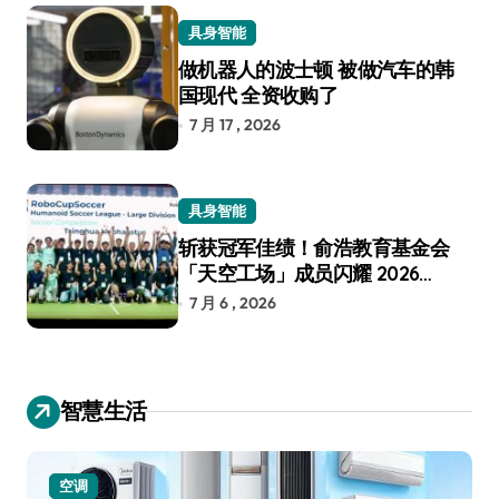
具身智能
做机器人的波士顿 被做汽车的韩
国现代 全资收购了
7 月 17 , 2026
具身智能
斩获冠军佳绩！俞浩教育基金会
「天空工场」成员闪耀 2026
RoboCup 机器人世界杯
7 月 6 , 2026
智慧生活
空调