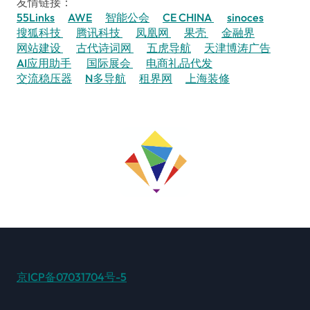
友情链接：
55Links
AWE
智能公会
CE CHINA
sinoces
搜狐科技
腾讯科技
凤凰网
果壳
金融界
网站建设
古代诗词网
五虎导航
天津博涛广告
AI应用助手
国际展会
电商礼品代发
交流稳压器
N多导航
租界网
上海装修
京ICP备07031704号-5