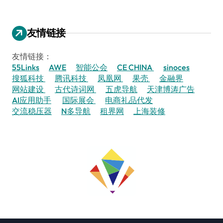
友情链接
友情链接：
55Links
AWE
智能公会
CE CHINA
sinoces
搜狐科技
腾讯科技
凤凰网
果壳
金融界
网站建设
古代诗词网
五虎导航
天津博涛广告
AI应用助手
国际展会
电商礼品代发
交流稳压器
N多导航
租界网
上海装修