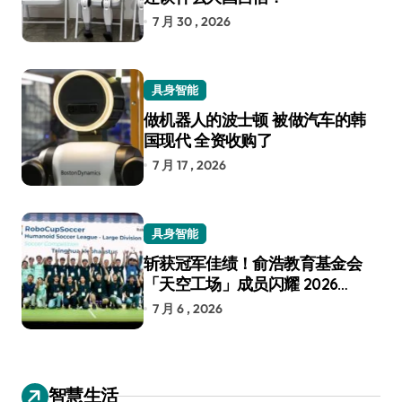
7 月 30 , 2026
具身智能
做机器人的波士顿 被做汽车的韩
国现代 全资收购了
7 月 17 , 2026
具身智能
斩获冠军佳绩！俞浩教育基金会
「天空工场」成员闪耀 2026
RoboCup 机器人世界杯
7 月 6 , 2026
智慧生活