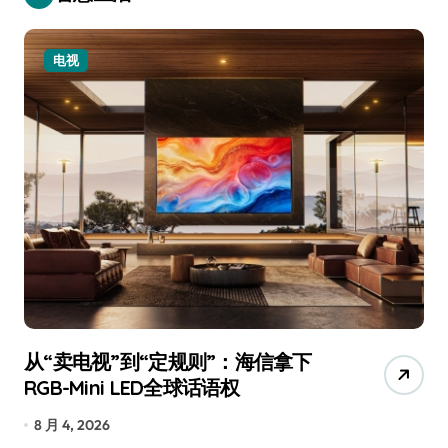
电视
从“卖电视”到“定规则”：海信拿下
追
RGB-Mini LED全球话语权
已
8 月 4, 2026
7