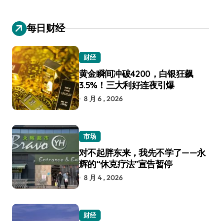
每日财经
财经
黄金瞬间冲破4200，白银狂飙
3.5%！三大利好连夜引爆
8 月 6 , 2026
市场
对不起胖东来，我先不学了——永
辉的“休克疗法”宣告暂停
8 月 4 , 2026
财经