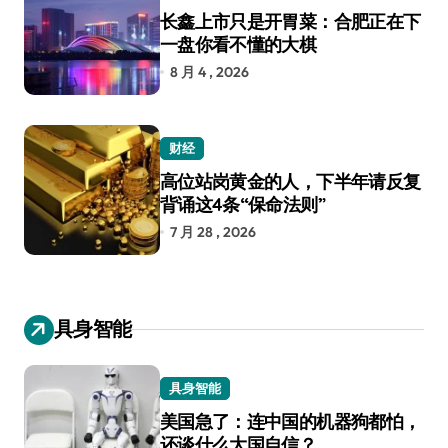
长鑫上市只是开胃菜：合肥正在下
一盘你看不懂的大棋
8 月 4 , 2026
财经
高位站岗黄金的人，下半年请反复
背诵这4条“保命法则”
7 月 28 , 2026
具身智能
具身智能
美国急了：连中国的机器狗都怕，
还谈什么大国自信？