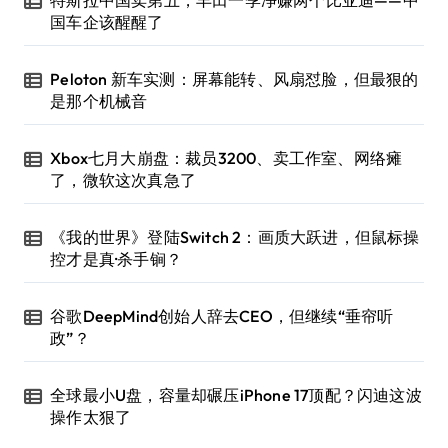
国车企该醒醒了
Peloton 新车实测：屏幕能转、风扇怼脸，但最狠的
是那个机械音
Xbox七月大崩盘：裁员3200、卖工作室、网络瘫
了，微软这次真急了
《我的世界》登陆Switch 2：画质大跃进，但鼠标操
控才是真·杀手锏？
谷歌DeepMind创始人辞去CEO，但继续“垂帘听
政”？
全球最小U盘，容量却碾压iPhone 17顶配？闪迪这波
操作太狠了