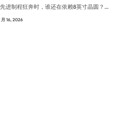
当先进制程狂奔时，谁还在依赖8英寸晶圆？…
是不送主机，你领不领？
！老司机教你3招真·快充
1 月 16, 2026
主怒了：车内不是广告屏！
错真的会后悔吗？
TFS的终极对决
冰箱，你中招了吗？
测，值不值得冲？
Mini LED全球话语权
“休克疗法”宣告暂停
开箱”，一边探测射线一边光伏发电
准版逼近4800