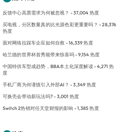
反馈中心高票需求为何被忽视？
- 37,004 热度
买电视，分区数量真的比光源色彩更重要吗？
- 28,376
热度
面对网络拉踩车企应如何自救
- 16,339 热度
哈兰德的世界杯首秀能带来惊喜吗
- 9,154 热度
中国特供车型成趋势，BBA本土化深度解读
- 4,271 热
度
手机厂商为何谨慎引入外部AI？
- 3,349 热度
可换壳会带动新玩法吗?
- 3,001 热度
Switch 2热销对任天堂财报的影响
- 1,385 热度