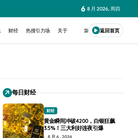
6
8 月 2026, 周四
戏
财经
热搜引力场
关于
返回首页
每日财经
财经
黄金瞬间冲破4200，白银狂飙
3.5%！三大利好连夜引爆
8 月 6 , 2026