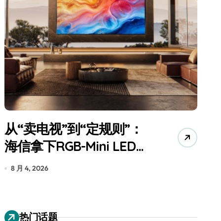
从“卖电视”到“定规则”：
海信拿下RGB-Mini LED全
球话语权
为
8 月 4, 2026
7
热门话题