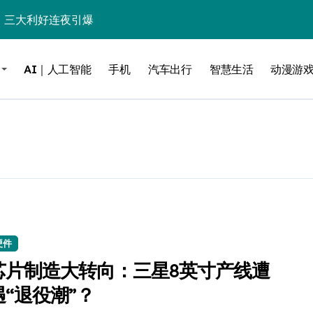
%！三大利好连夜引爆
个比亚迪——中国车企该醒醒了
AI｜人工智能
手机
汽车出行
智慧生活
动漫游
风扇怼脸，但最狠的是那个机械音
卖工作室、网络瘫了，微软这次真急了
大跃进，但鼠标操控才是真·杀手锏？
继续“垂帘听政”？
17顶配？闪迪这波操作太狠了
储技术给了AI
小鹏的“多事之夏”
硬件
芯片制造大转向：三星8英寸产线遭
面儿——试驾雷克萨斯ES 500e
遇“退役潮”？
200亿的债