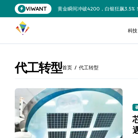
跳
ViWANT
黄金瞬间冲破4200，白银狂飙3.5
转
到
特斯拉中国卖第五，丰田一季净赚两
内
容
科技
Peloton 新车实测：屏幕能转、
Xbox七月大崩盘：裁员3200、
《我的世界》登陆Switch 2：画质
代工转型
首页
代工转型
谷歌DeepMind创始人辞去CEO，但
全球最小U盘，容量却碾压iPhone 
400层堆叠、性能翻倍 三星把最新存
召回X9、合作大众遇冷、高端梦碎：
比Model 3便宜？不，比Model 3有
550亿美金！沙特把EA买了，但背了