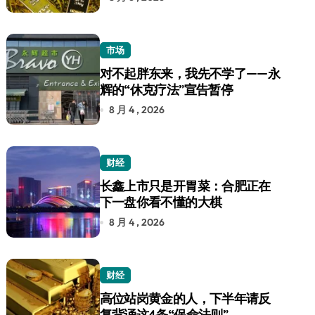
市场
对不起胖东来，我先不学了——永
辉的“休克疗法”宣告暂停
8 月 4 , 2026
财经
长鑫上市只是开胃菜：合肥正在
下一盘你看不懂的大棋
8 月 4 , 2026
财经
高位站岗黄金的人，下半年请反
复背诵这4条“保命法则”