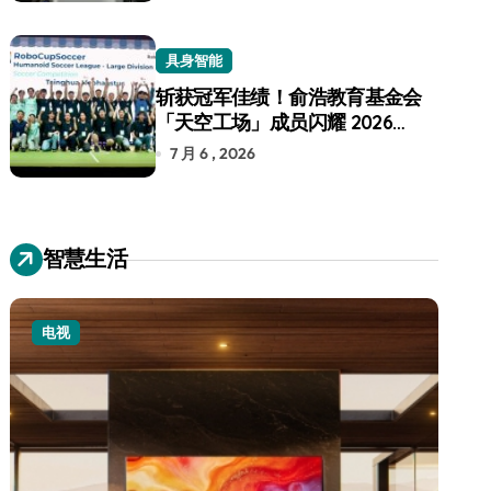
具身智能
斩获冠军佳绩！俞浩教育基金会
「天空工场」成员闪耀 2026
RoboCup 机器人世界杯
7 月 6 , 2026
智慧生活
电视