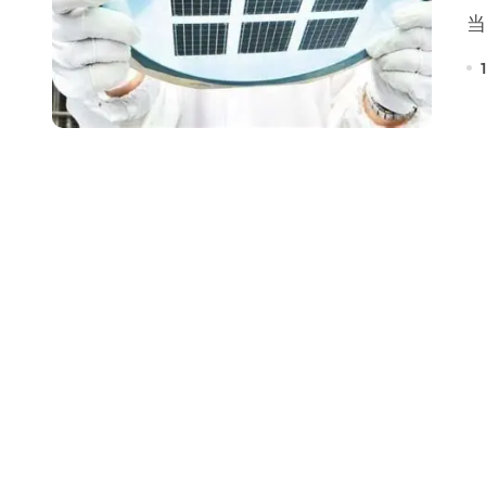
Xbox 25岁生日送壁纸送徽章，就
别再用汽车USB给MacBook充电了
花钱买宝马，启动先看蜘蛛侠？”车
Windows 11家庭版和专业版，选
你的U盘格式对了吗？详解exFAT和N
维修店最怕的“作死”操作：把手机塞
轻到忽略不计 大疆Mini 2S内录实
从“卖电视”到“定规则”：海信拿下RGB-
对不起胖东来，我先不学了——永辉的
国际首次！中国钙钛矿探测器太空“
小米涨价！K90跳上3099，小米17标