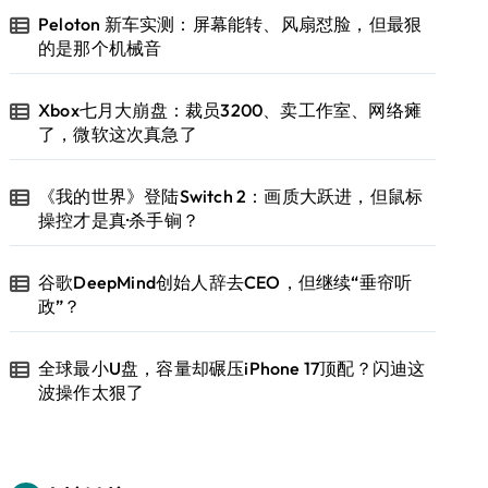
Peloton 新车实测：屏幕能转、风扇怼脸，但最狠
的是那个机械音
Xbox七月大崩盘：裁员3200、卖工作室、网络瘫
了，微软这次真急了
《我的世界》登陆Switch 2：画质大跃进，但鼠标
操控才是真·杀手锏？
谷歌DeepMind创始人辞去CEO，但继续“垂帘听
政”？
全球最小U盘，容量却碾压iPhone 17顶配？闪迪这
波操作太狠了