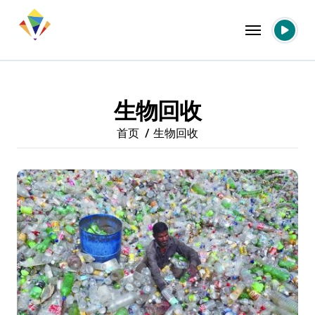
跳
转
到
内
容
生物回收
首页
生物回收