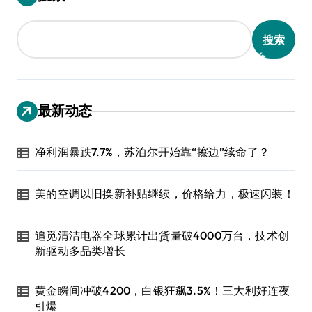
搜索
最新动态
净利润暴跌7.7%，苏泊尔开始靠“擦边”续命了？
美的空调以旧换新补贴继续，价格给力，极速闪装！
追觅清洁电器全球累计出货量破4000万台，技术创
新驱动多品类增长
黄金瞬间冲破4200，白银狂飙3.5%！三大利好连夜
引爆