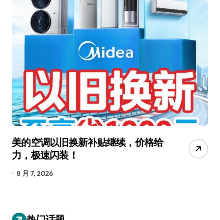
美的空调以旧换新补贴继续，价格给
追
力，极速闪装！
4
长
8 月 7, 2026
8
热门话题