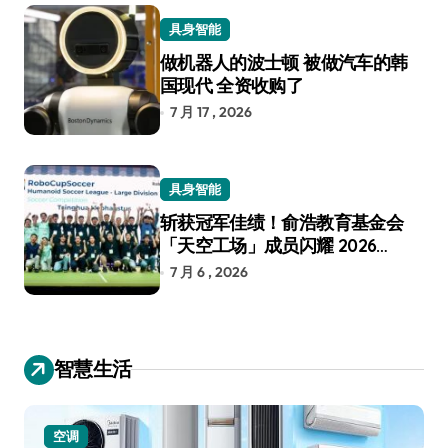
具身智能
做机器人的波士顿 被做汽车的韩
国现代 全资收购了
7 月 17 , 2026
具身智能
斩获冠军佳绩！俞浩教育基金会
「天空工场」成员闪耀 2026
RoboCup 机器人世界杯
7 月 6 , 2026
智慧生活
空调