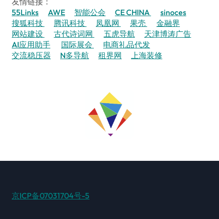
友情链接：
55Links
AWE
智能公会
CE CHINA
sinoces
搜狐科技
腾讯科技
凤凰网
果壳
金融界
网站建设
古代诗词网
五虎导航
天津博涛广告
AI应用助手
国际展会
电商礼品代发
交流稳压器
N多导航
租界网
上海装修
京ICP备07031704号-5