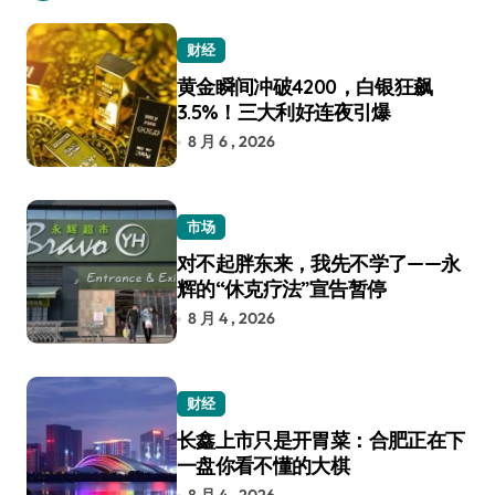
财经
黄金瞬间冲破4200，白银狂飙
3.5%！三大利好连夜引爆
8 月 6 , 2026
市场
对不起胖东来，我先不学了——永
辉的“休克疗法”宣告暂停
8 月 4 , 2026
财经
长鑫上市只是开胃菜：合肥正在下
一盘你看不懂的大棋