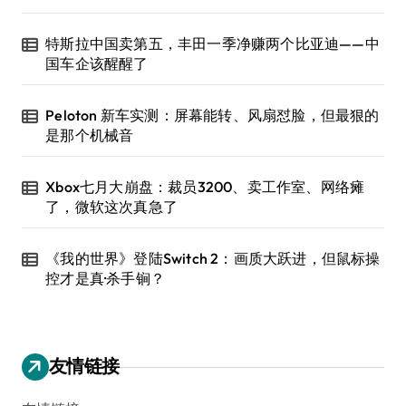
特斯拉中国卖第五，丰田一季净赚两个比亚迪——中
国车企该醒醒了
Peloton 新车实测：屏幕能转、风扇怼脸，但最狠的
是那个机械音
Xbox七月大崩盘：裁员3200、卖工作室、网络瘫
了，微软这次真急了
《我的世界》登陆Switch 2：画质大跃进，但鼠标操
控才是真·杀手锏？
友情链接