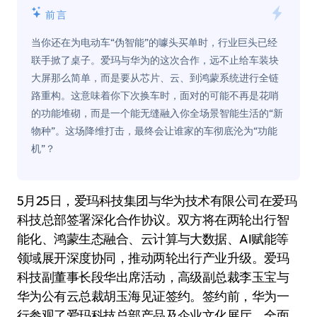
前言
当你还在为电动车“伪智能”的噱头买单时，行业巨头已经
联手掀了桌子。爱玛与华为的这次合作，远不止给车装块
大屏那么简单，而是要从芯片、云、到鸿蒙系统进行全链
路重构。这意味着你下次换车时，面对的可能不再是花哨
的功能堆砌，而是一个能无缝融入你全场景智能生活的“新
物种”。这场降维打击，最终会让谁家的车彻底沦为“功能
机”？
5月25日，爱玛科技集团与华为技术有限公司在爱玛
科技总部签署深化合作协议。双方将在两轮出行智
能化、鸿蒙生态融合、云计算与大数据、AI赋能等
领域展开深度协同，推动两轮出行产业升级。爱玛
科技副董事长段华出席活动，高级副总裁李玉宝与
华为公有云总裁胡玉海见证签约。签约前，华为一
行参观了爱玛科技总部产品及企业文化展厅，全面