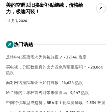
美的空调以旧换新补贴继续，价格给
追
力，极速闪装！
4
长
8 月 7, 2026
8
热门话题
反馈中心高票需求为何被忽视？
- 37,146 热度
买电视，分区数量真的比光源色彩更重要吗？
- 28,860
热度
面对网络拉踩车企应如何自救
- 16,624 热度
哈兰德的世界杯首秀能带来惊喜吗
- 9,447 热度
中国特供车型成趋势，BBA本土化深度解读
- 4,334 热度