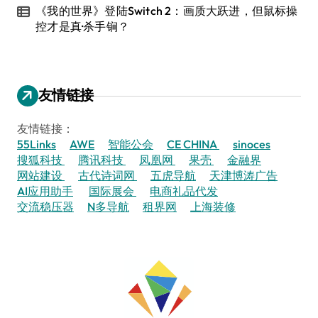
《我的世界》登陆Switch 2：画质大跃进，但鼠标操
控才是真·杀手锏？
友情链接
友情链接：
55Links
AWE
智能公会
CE CHINA
sinoces
搜狐科技
腾讯科技
凤凰网
果壳
金融界
网站建设
古代诗词网
五虎导航
天津博涛广告
AI应用助手
国际展会
电商礼品代发
交流稳压器
N多导航
租界网
上海装修