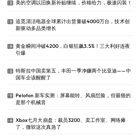
美的空调以旧换新补贴继续，价格给力，极速闪装！
追觅清洁电器全球累计出货量破4000万台，技术创
新驱动多品类增长
黄金瞬间冲破4200，白银狂飙3.5%！三大利好连夜
引爆
特斯拉中国卖第五，丰田一季净赚两个比亚迪——中
国车企该醒醒了
Peloton 新车实测：屏幕能转、风扇怼脸，但最狠的
是那个机械音
Xbox七月大崩盘：裁员3200、卖工作室、网络瘫
了，微软这次真急了