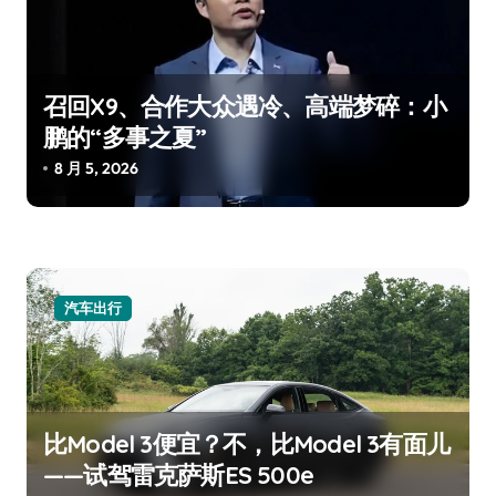
召回X9、合作大众遇冷、高端梦碎：小
鹏的“多事之夏”
8 月 5, 2026
汽车出行
比Model 3便宜？不，比Model 3有面儿
——试驾雷克萨斯ES 500e