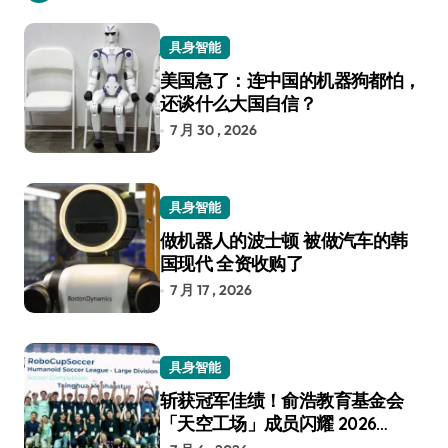
具身智能
美国急了：连中国的机器狗都怕，
还谈什么大国自信？
7 月 30 , 2026
具身智能
做机器人的波士顿 被做汽车的韩
国现代 全资收购了
7 月 17 , 2026
具身智能
斩获冠军佳绩！俞浩教育基金会
「天空工场」成员闪耀 2026
RoboCup 机器人世界杯