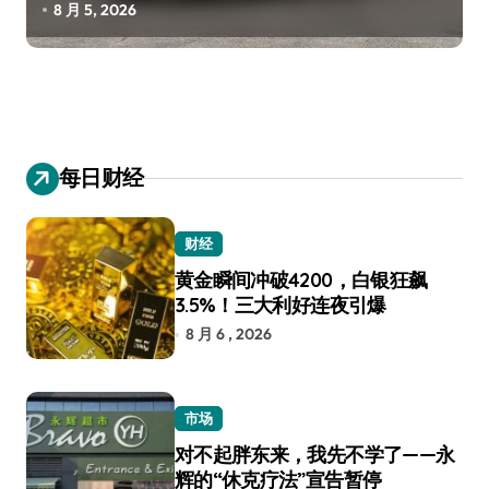
8 月 5, 2026
每日财经
财经
黄金瞬间冲破4200，白银狂飙
3.5%！三大利好连夜引爆
8 月 6 , 2026
市场
对不起胖东来，我先不学了——永
辉的“休克疗法”宣告暂停