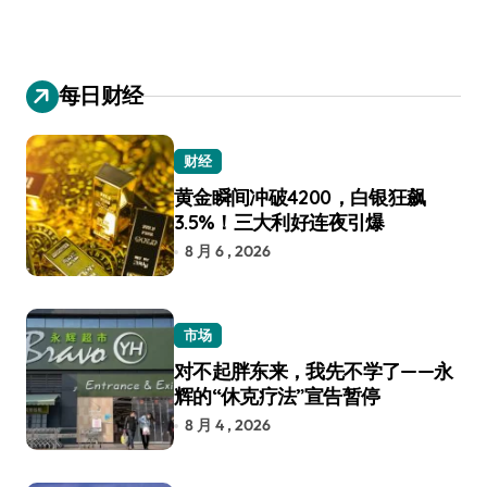
每日财经
财经
黄金瞬间冲破4200，白银狂飙
3.5%！三大利好连夜引爆
8 月 6 , 2026
市场
对不起胖东来，我先不学了——永
辉的“休克疗法”宣告暂停
8 月 4 , 2026