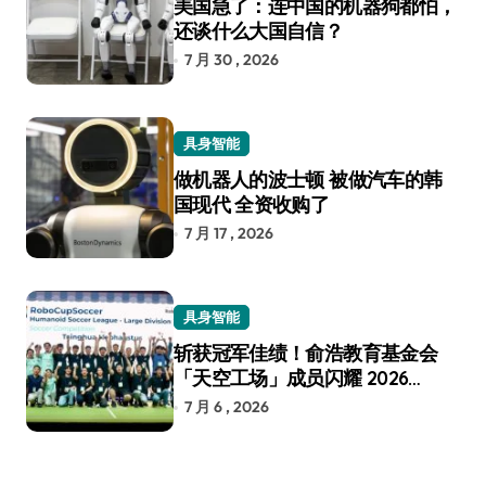
美国急了：连中国的机器狗都怕，
还谈什么大国自信？
7 月 30 , 2026
具身智能
做机器人的波士顿 被做汽车的韩
国现代 全资收购了
7 月 17 , 2026
具身智能
斩获冠军佳绩！俞浩教育基金会
「天空工场」成员闪耀 2026
RoboCup 机器人世界杯
7 月 6 , 2026