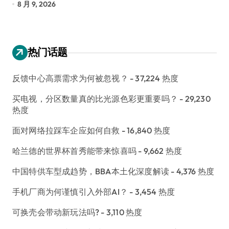
8 月 9, 2026
8
热门话题
反馈中心高票需求为何被忽视？
- 37,224 热度
买电视，分区数量真的比光源色彩更重要吗？
- 29,230
热度
面对网络拉踩车企应如何自救
- 16,840 热度
哈兰德的世界杯首秀能带来惊喜吗
- 9,662 热度
中国特供车型成趋势，BBA本土化深度解读
- 4,376 热度
手机厂商为何谨慎引入外部AI？
- 3,454 热度
可换壳会带动新玩法吗?
- 3,110 热度