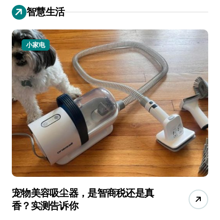
智慧生活
小家电
宠物美容吸尘器，是智商税还是真
三
香？实测告诉你
低