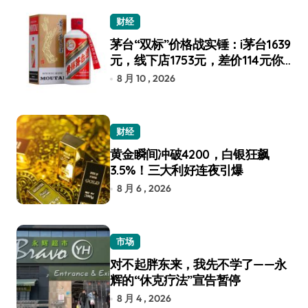
财经
茅台“双标”价格战实锤：i茅台1639
元，线下店1753元，差价114元你
选谁？
8 月 10 , 2026
财经
黄金瞬间冲破4200，白银狂飙
3.5%！三大利好连夜引爆
8 月 6 , 2026
市场
对不起胖东来，我先不学了——永
辉的“休克疗法”宣告暂停
8 月 4 , 2026