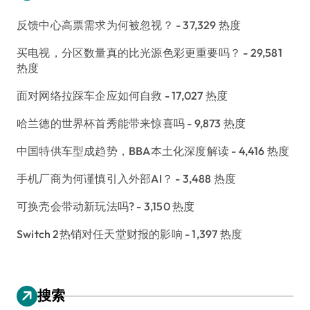
反馈中心高票需求为何被忽视？
- 37,329 热度
买电视，分区数量真的比光源色彩更重要吗？
- 29,581
热度
面对网络拉踩车企应如何自救
- 17,027 热度
哈兰德的世界杯首秀能带来惊喜吗
- 9,873 热度
中国特供车型成趋势，BBA本土化深度解读
- 4,416 热度
手机厂商为何谨慎引入外部AI？
- 3,488 热度
可换壳会带动新玩法吗?
- 3,150 热度
Switch 2热销对任天堂财报的影响
- 1,397 热度
搜索