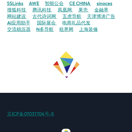
55Links
AWE
智能公会
CE CHINA
sinoces
搜狐科技
腾讯科技
凤凰网
果壳
金融界
网站建设
古代诗词网
五虎导航
天津博涛广告
AI应用助手
国际展会
电商礼品代发
交流稳压器
N多导航
租界网
上海装修
京ICP备07031704号-5