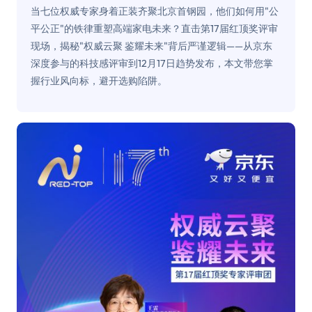
当七位权威专家身着正装齐聚北京首钢园，他们如何用"公
平公正"的铁律重塑高端家电未来？直击第17届红顶奖评审
现场，揭秘"权威云聚 鉴耀未来"背后严谨逻辑——从京东
深度参与的科技感评审到12月17日趋势发布，本文带您掌
握行业风向标，避开选购陷阱。