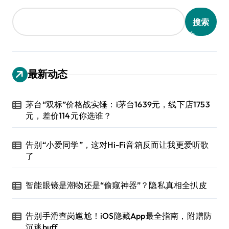
搜索
最新动态
茅台“双标”价格战实锤：i茅台1639元，线下店1753
元，差价114元你选谁？
告别“小爱同学”，这对Hi-Fi音箱反而让我更爱听歌
了
智能眼镜是潮物还是“偷窥神器”？隐私真相全扒皮
告别手滑查岗尴尬！iOS隐藏App最全指南，附赠防
沉迷buff