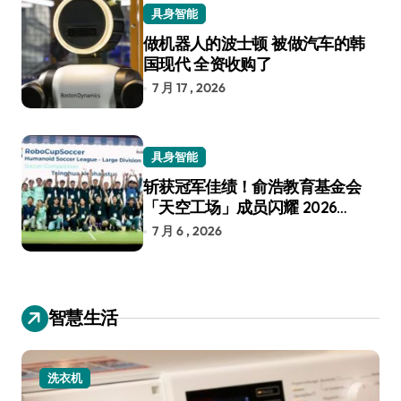
具身智能
做机器人的波士顿 被做汽车的韩
国现代 全资收购了
7 月 17 , 2026
具身智能
斩获冠军佳绩！俞浩教育基金会
「天空工场」成员闪耀 2026
RoboCup 机器人世界杯
7 月 6 , 2026
智慧生活
洗衣机