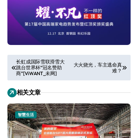
文
长虹成国际雪联滑雪大
大火烧光，车主逃命真
跳台世界杯“冠名赞助
章
难？
商”[ViWANT_未网]
导
航
相关文章
智慧生活