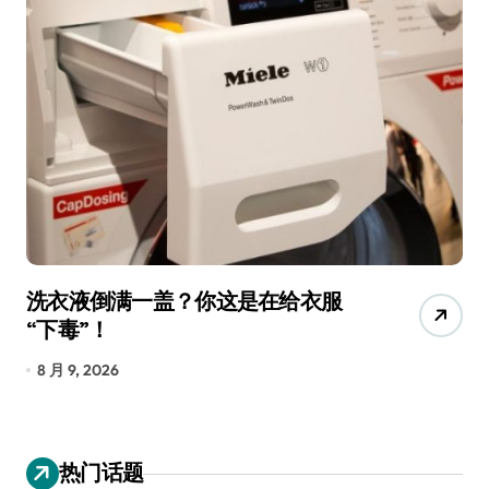
洗衣液倒满一盖？你这是在给衣服
宠
“下毒”！
香
8 月 9, 2026
8
热门话题