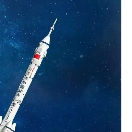
开箱”，一边探测射线一边光伏发电
准版逼近4800
盘你看不懂的大棋
就做错了
GBA SP，情怀拉满
盘党也能“以盘换数”了？
避坑+种草
边”续命了？