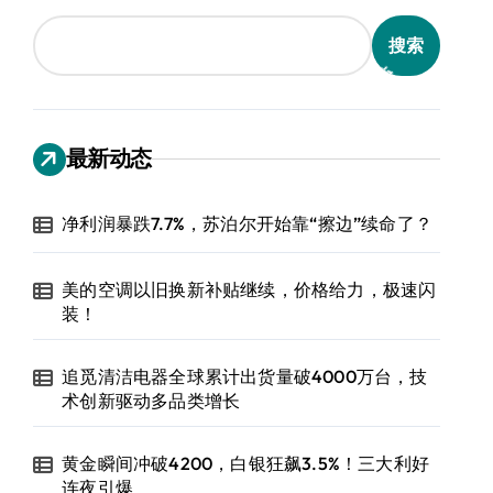
搜索
最新动态
净利润暴跌7.7%，苏泊尔开始靠“擦边”续命了？
美的空调以旧换新补贴继续，价格给力，极速闪
装！
追觅清洁电器全球累计出货量破4000万台，技
术创新驱动多品类增长
黄金瞬间冲破4200，白银狂飙3.5%！三大利好
连夜引爆