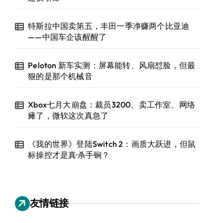
特斯拉中国卖第五，丰田一季净赚两个比亚迪
——中国车企该醒醒了
Peloton 新车实测：屏幕能转、风扇怼脸，但最
狠的是那个机械音
Xbox七月大崩盘：裁员3200、卖工作室、网络
瘫了，微软这次真急了
《我的世界》登陆Switch 2：画质大跃进，但鼠
标操控才是真·杀手锏？
友情链接