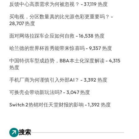
反馈中心高票需求为何被忽视？
- 37,119 热度
买电视，分区数量真的比光源色彩更重要吗？
-
28,707 热度
面对网络拉踩车企应如何自救
- 16,538 热度
哈兰德的世界杯首秀能带来惊喜吗
- 9,357 热度
中国特供车型成趋势，BBA本土化深度解读
- 4,315
热度
手机厂商为何谨慎引入外部AI？
- 3,392 热度
可换壳会带动新玩法吗?
- 3,047 热度
Switch 2热销对任天堂财报的影响
- 1,392 热度
搜索