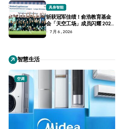
具身智能
斩获冠军佳绩！俞浩教育基金
会「天空工场」成员闪耀 2026
RoboCup 机器人世界杯
7 月 6 , 2026
智慧生活
空调