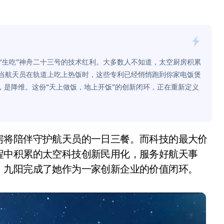
面儿——试驾雷克萨斯ES 500e
200亿的债
是不送主机，你领不领？
“生吃”神舟二十三号的技术红利。大多数人不知道，太空厨房积累
！老司机教你3招真·快充
。当航天员在轨道上吃上热饭时，这些专利已经悄悄跑到你家电饭煲
，是降维。这份“天上做饭，地上开饭”的创新闭环，正在重新定义
主怒了：车内不是广告屏！
错真的会后悔吗？
TFS的终极对决
冰箱，你中招了吗？
程中积累的太空科技创新民用化，服务好航天事
，九阳完成了她作为一家创新企业的价值闭环。
测，值不值得冲？
Mini LED全球话语权
“休克疗法”宣告暂停