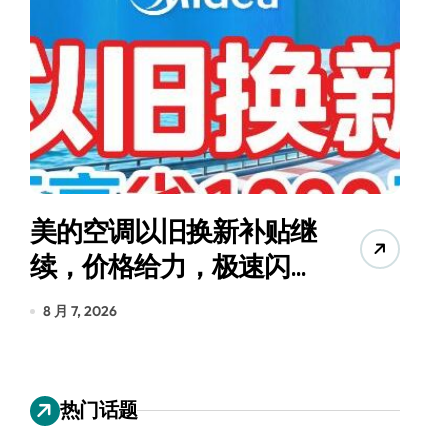
美的空调以旧换新补贴继
续，价格给力，极速闪
货
装！
8 月 7, 2026
8
热门话题