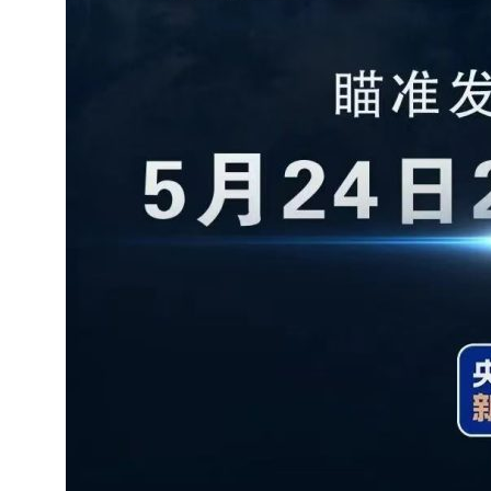
追觅、石头科技注意：你
们的扫地机已被美国认定
为“战略武器”
7 月 30, 2026