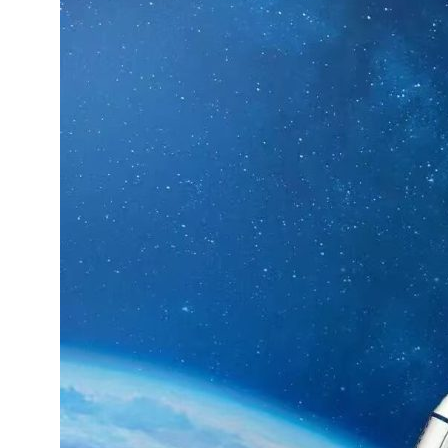
国际首次！中国钙钛矿探测器太空“
小米涨价！K90跳上3099，小米17标
长鑫上市只是开胃菜：合肥正在下一
耳机低音像白开水？90%的人第一步
复古玩家狂喜：Anbernic第三次复刻
Xbox 360 游戏终于要登 PC，光
AirTag 新版到底香不香？一篇帮你
净利润暴跌7.7%，苏泊尔开始靠“擦