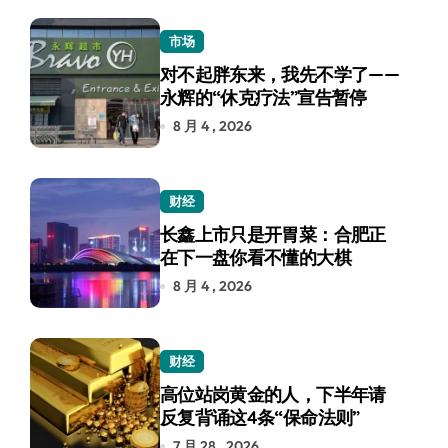
市场
对不起胖东来，我先不学了——
永辉的“休克疗法”宣告暂停
8 月 4 , 2026
财经
长鑫上市只是开胃菜：合肥正
在下一盘你看不懂的大棋
8 月 4 , 2026
财经
高位站岗黄金的人，下半年请
反复背诵这4条“保命法则”
7 月 28 , 2026