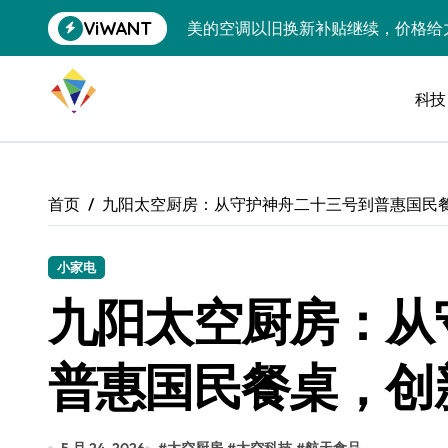
跳
ViWANT
美的空调以旧换新补贴继续，价格给
转
到
追觅清洁电器全球累计出货量破400
内
容
科技
黄金瞬间冲破4200，白银狂飙3.5
特斯拉中国卖第五，丰田一季净赚两
Peloton 新车实测：屏幕能转、
首页
九阳太空厨房：从守护神舟二十三号到普惠国民
Xbox七月大崩盘：裁员3200、
《我的世界》登陆Switch 2：画质
小家电
九阳太空厨房：从
谷歌DeepMind创始人辞去CEO，但
全球最小U盘，容量却碾压iPhone 
普惠国民餐桌，创
400层堆叠、性能翻倍 三星把最新存
召回X9、合作大众遇冷、高端梦碎：