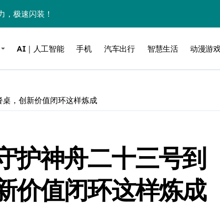
力，极速闪装！
0万台，技术创新驱动多品类增长
AI｜人工智能
手机
汽车出行
智慧生活
动漫游
%！三大利好连夜引爆
个比亚迪——中国车企该醒醒了
风扇怼脸，但最狠的是那个机械音
餐桌，创新价值闭环这样炼成
卖工作室、网络瘫了，微软这次真急了
大跃进，但鼠标操控才是真·杀手锏？
守护神舟二十三号到
继续“垂帘听政”？
17顶配？闪迪这波操作太狠了
新价值闭环这样炼成
储技术给了AI
小鹏的“多事之夏”