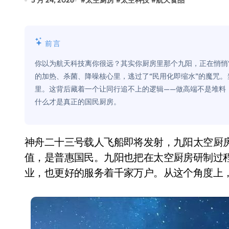
5 月 24, 2026
#
太空厨房
#
太空科技
#
航天食品
比Model 3便宜？不，比Model 3有
550亿美金！沙特把EA买了，但背了
前言
Xbox 25岁生日送壁纸送徽章，就
你以为航天科技离你很远？其实你厨房里那个九阳，正在悄悄
别再用汽车USB给MacBook充电了
的加热、杀菌、降噪核心里，逃过了“民用化即缩水”的魔咒
里。这背后藏着一个让同行追不上的逻辑——做高端不是堆料
花钱买宝马，启动先看蜘蛛侠？”车
什么才是真正的国民厨房。
Windows 11家庭版和专业版，选
你的U盘格式对了吗？详解exFAT和N
神舟二十三号载人飞船即将发射，九阳太空厨房将陪伴守护航天员的一日三餐。而科技的最大价
维修店最怕的“作死”操作：把手机塞
值，是普惠国民。九阳也把在太空厨房研制过
业，也更好的服务着千家万户。从这个角度上
轻到忽略不计 大疆Mini 2S内录实
从“卖电视”到“定规则”：海信拿下RGB-
对不起胖东来，我先不学了——永辉的