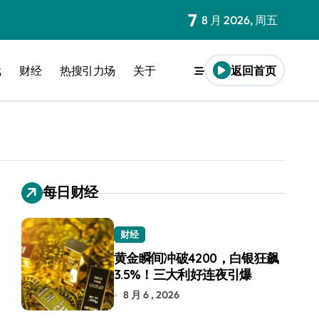
7
8 月 2026, 周五
戏
财经
热搜引力场
关于
返回首页
每日财经
财经
黄金瞬间冲破4200，白银狂飙
3.5%！三大利好连夜引爆
8 月 6 , 2026