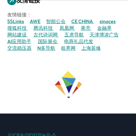
友情链接
友情链接：
55Links
AWE
智能公会
CE CHINA
sinoces
搜狐科技
腾讯科技
凤凰网
果壳
金融界
网站建设
古代诗词网
五虎导航
天津博涛广告
AI应用助手
国际展会
电商礼品代发
交流稳压器
N多导航
租界网
上海装修
京ICP备07031704号-5