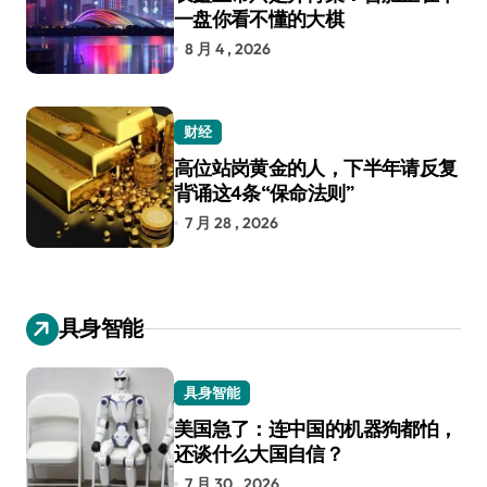
一盘你看不懂的大棋
8 月 4 , 2026
财经
高位站岗黄金的人，下半年请反复
背诵这4条“保命法则”
7 月 28 , 2026
具身智能
具身智能
美国急了：连中国的机器狗都怕，
还谈什么大国自信？
7 月 30 , 2026