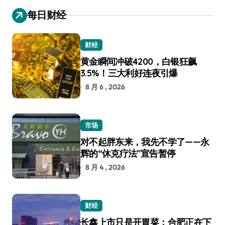
每日财经
财经
黄金瞬间冲破4200，白银狂飙
3.5%！三大利好连夜引爆
8 月 6 , 2026
市场
对不起胖东来，我先不学了——永
辉的“休克疗法”宣告暂停
8 月 4 , 2026
财经
长鑫上市只是开胃菜：合肥正在下