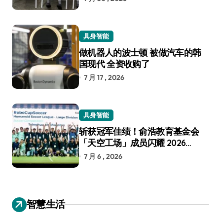
具身智能
做机器人的波士顿 被做汽车的韩
国现代 全资收购了
7 月 17 , 2026
具身智能
斩获冠军佳绩！俞浩教育基金会
「天空工场」成员闪耀 2026
RoboCup 机器人世界杯
7 月 6 , 2026
智慧生活