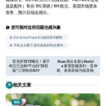
器及配件）售价 195 英镑 / 199 欧元。美国市场暂未
发售，预计后续会推出。
您可能对这些话题也感兴趣
DJI ActiveTrack 8.0追踪技术解析
手机云台配个遥控器真的有必要吗
文
雷克萨斯TZ曝光！基于
Bose 推出全新 Lifestyl
汉兰达EV平台的“静音
e 家用音频系列：音
章
版”三排电动SUV
箱、条形音箱与低音炮
导
航
相关文章
相机