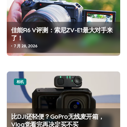
佳能R6 V评测：索尼ZV-E1最大对手来
了！
7 月 28, 2026
相机
比DJI还轻便？GoPro无线麦开箱，
Vlog党看完再决定买不买