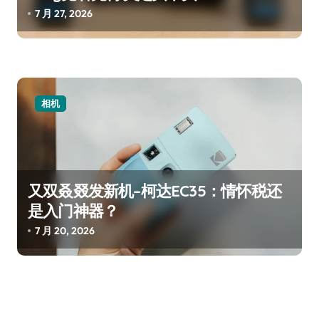
7 月 27, 2026
相机
又双叒叕发新机–柯达EC35：情怀税还
是入门神器？
7 月 20, 2026