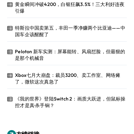
黄金瞬间冲破4200，白银狂飙3.5%！三大利好连夜
引爆
特斯拉中国卖第五，丰田一季净赚两个比亚迪——中
国车企该醒醒了
Peloton 新车实测：屏幕能转、风扇怼脸，但最狠的
是那个机械音
Xbox七月大崩盘：裁员3200、卖工作室、网络瘫
了，微软这次真急了
《我的世界》登陆Switch 2：画质大跃进，但鼠标操
控才是真·杀手锏？