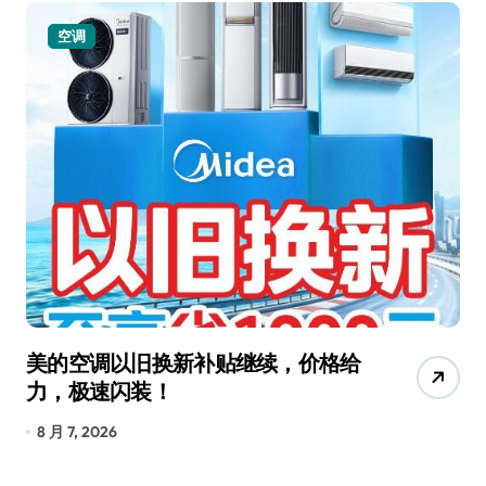
空调
美的空调以旧换新补贴继续，价格给
追
力，极速闪装！
4
长
8 月 7, 2026
8