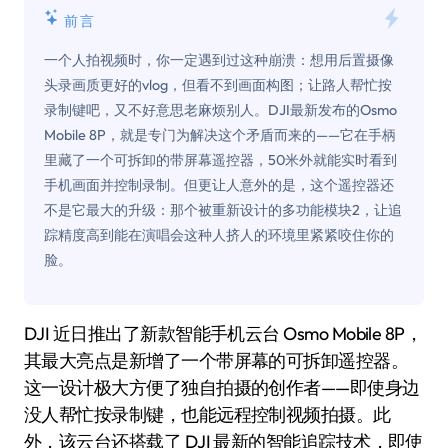
前言
一个人拍视频时，你一定遇到过这种崩溃：想用后置摄像
头录画质更好的vlog，但看不到画面构图；让路人帮忙按
录制键吧，又不好意思老麻烦别人。DJI最新发布的Osmo
Mobile 8P，就是专门为解决这个矛盾而来的——它在手柄
里藏了一个可拆卸的带屏幕遥控器，50米外就能实时看到
手机画面并控制录制。但更让人意外的是，这个遥控器还
不是它最大的升级：那个被重新设计的多功能模块2，让追
踪精度高到能在演唱会这种人挤人的环境里紧紧咬住你的
脸。
DJI 近日推出了新款智能手机云台 Osmo Mobile 8P，
其最大亮点是新增了一个带屏幕的可拆卸遥控器。
这一设计极大方便了独自拍摄的创作者——即使身边
没人帮忙按录制键，也能远程控制视频拍摄。此
外，该云台还搭载了 DJI 最新的智能追踪技术，即使