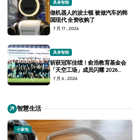
具身智能
做机器人的波士顿 被做汽车的韩
国现代 全资收购了
7 月 17 , 2026
具身智能
斩获冠军佳绩！俞浩教育基金会
「天空工场」成员闪耀 2026
RoboCup 机器人世界杯
7 月 6 , 2026
智慧生活
小家电