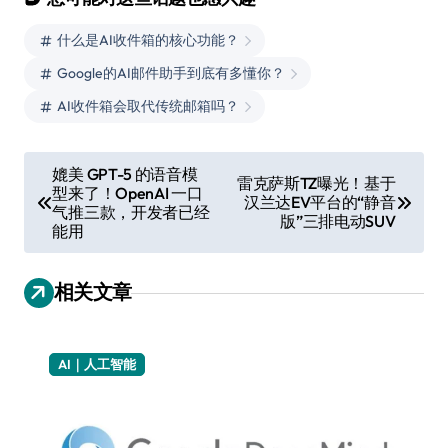
什么是AI收件箱的核心功能？
Google的AI邮件助手到底有多懂你？
AI收件箱会取代传统邮箱吗？
文
媲美 GPT-5 的语音模
雷克萨斯TZ曝光！基于
型来了！OpenAI 一口
章
汉兰达EV平台的“静音
气推三款，开发者已经
版”三排电动SUV
导
能用
航
相关文章
AI｜人工智能