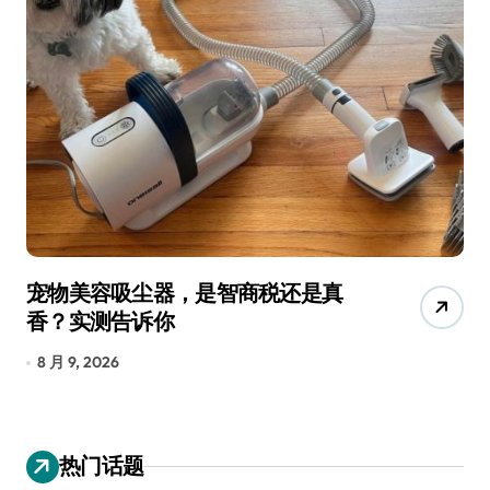
宠物美容吸尘器，是智商税还是真
三
香？实测告诉你
低
8 月 9, 2026
8
热门话题