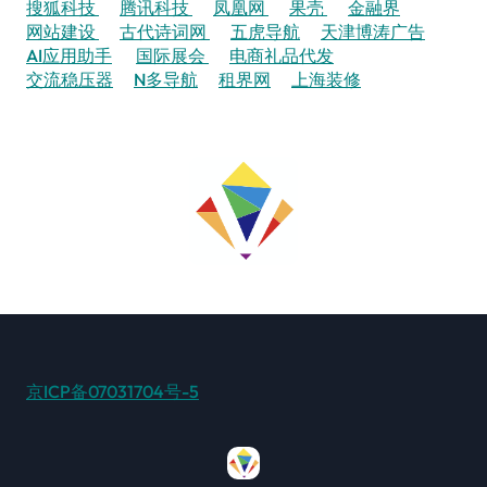
搜狐科技
腾讯科技
凤凰网
果壳
金融界
网站建设
古代诗词网
五虎导航
天津博涛广告
AI应用助手
国际展会
电商礼品代发
交流稳压器
N多导航
租界网
上海装修
京ICP备07031704号-5