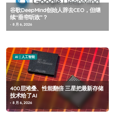
谷歌DeepMind创始人辞去CEO，但继
续“垂帘听政”？
8 月 6, 2026
AI｜人工智能
400层堆叠、性能翻倍 三星把最新存储
技术给了AI
8 月 6, 2026