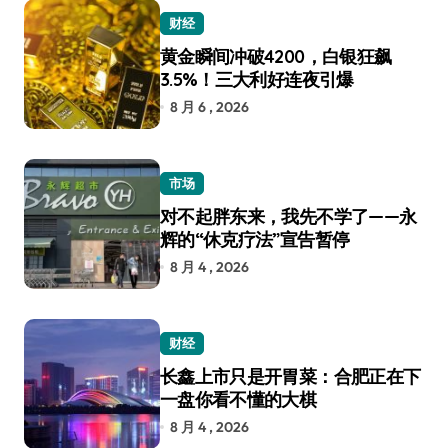
财经
黄金瞬间冲破4200，白银狂飙
3.5%！三大利好连夜引爆
8 月 6 , 2026
市场
对不起胖东来，我先不学了——永
辉的“休克疗法”宣告暂停
8 月 4 , 2026
财经
长鑫上市只是开胃菜：合肥正在下
一盘你看不懂的大棋
8 月 4 , 2026