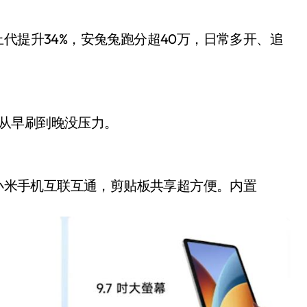
能比上代提升34%，安兔兔跑分超40万，日常多开、追
天，从早刷到晚没压力。
还支持和小米手机互联互通，剪贴板共享超方便。内置
小家电