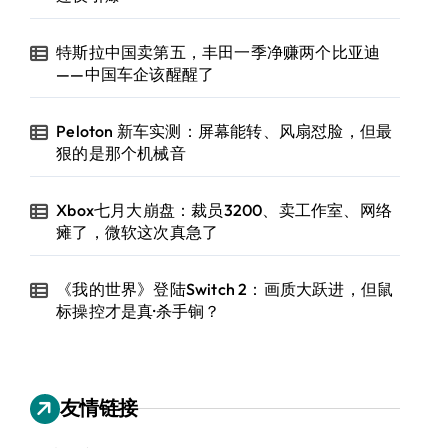
特斯拉中国卖第五，丰田一季净赚两个比亚迪
——中国车企该醒醒了
Peloton 新车实测：屏幕能转、风扇怼脸，但最
狠的是那个机械音
Xbox七月大崩盘：裁员3200、卖工作室、网络
瘫了，微软这次真急了
《我的世界》登陆Switch 2：画质大跃进，但鼠
标操控才是真·杀手锏？
友情链接