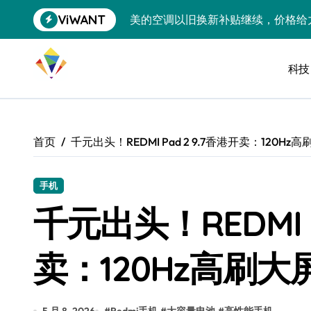
跳
ViWANT
美的空调以旧换新补贴继续，价格给
转
到
追觅清洁电器全球累计出货量破400
内
容
科技
黄金瞬间冲破4200，白银狂飙3.5
特斯拉中国卖第五，丰田一季净赚两
Peloton 新车实测：屏幕能转、
首页
千元出头！REDMI Pad 2 9.7香港开卖：120Hz
Xbox七月大崩盘：裁员3200、
《我的世界》登陆Switch 2：画质
手机
千元出头！REDMI P
谷歌DeepMind创始人辞去CEO，但
全球最小U盘，容量却碾压iPhone 
卖：120Hz高刷大屏
400层堆叠、性能翻倍 三星把最新存
召回X9、合作大众遇冷、高端梦碎：