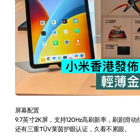
国际首次！中国钙钛矿探测器太空“
小米涨价！K90跳上3099，小米17标
长鑫上市只是开胃菜：合肥正在下一
耳机低音像白开水？90%的人第一步
复古玩家狂喜：Anbernic第三次复刻
Xbox 360 游戏终于要登 PC，光
AirTag 新版到底香不香？一篇帮你
净利润暴跌7.7%，苏泊尔开始靠“擦
屏幕配置
9.7英寸2K屏，支持120Hz高刷新率，刷剧滑
还有三重TÜV莱茵护眼认证，久看不累眼。