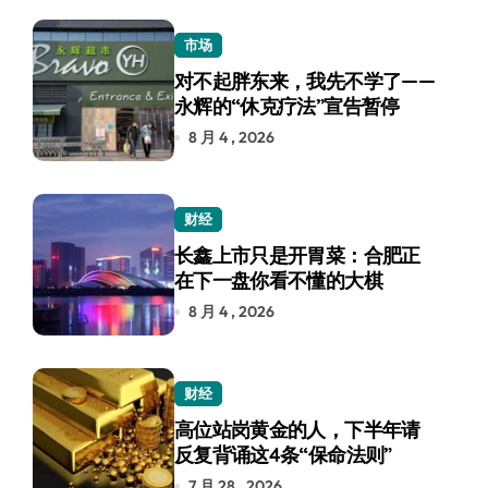
市场
对不起胖东来，我先不学了——
永辉的“休克疗法”宣告暂停
8 月 4 , 2026
财经
长鑫上市只是开胃菜：合肥正
在下一盘你看不懂的大棋
8 月 4 , 2026
财经
高位站岗黄金的人，下半年请
反复背诵这4条“保命法则”
7 月 28 , 2026