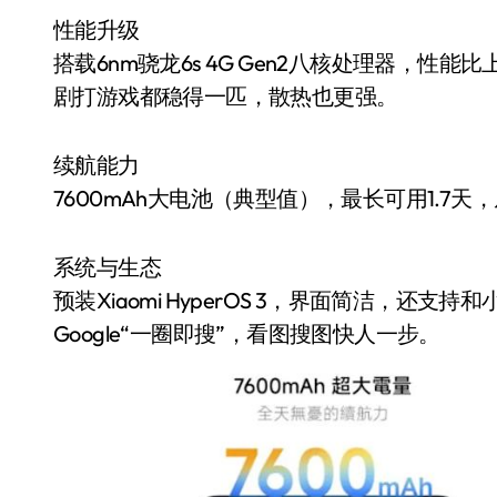
性能升级
搭载6nm骁龙6s 4G Gen2八核处理器，性
剧打游戏都稳得一匹，散热也更强。
续航能力
7600mAh大电池（典型值），最长可用1.7
系统与生态
预装Xiaomi HyperOS 3，界面简洁，
小家电
Google“一圈即搜”，看图搜图快人一步。