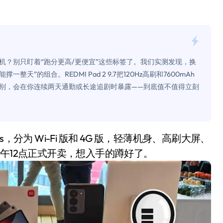
面儿——试驾雷克萨斯ES 500e
200亿的债
是不送主机，你领不领？
机？别只盯着“跑分更高/更便宜”这些标签了。我们实测发现，换
！老司机教你3招真·快充
的组合。REDMI Pad 2 9.7把120Hz高刷和7600mAh
别，会在你连续两天通勤或长途追剧时暴露——到底值不值得立刻
主怒了：车内不是广告屏！
错真的会后悔吗？
TFS的终极对决
冰箱，你中招了吗？
午12点正式开卖，想入手的蹲好了。
测，值不值得冲？
Mini LED全球话语权
“休克疗法”宣告暂停