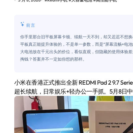
5 月 8, 2026
#
Redmi手机
#
大容量电池
#
高性能手机
比Model 3便宜？不，比Model 3有
550亿美金！沙特把EA买了，但背了
前言
Xbox 25岁生日送壁纸送徽章，就
你手里那台旧平板屏幕卡顿、续航一天不到，却又迟迟不想换
别再用汽车USB给MacBook充电了
平板真正能提升体验的，不是单一参数，而是“屏幕流畅+电池能撑一整天”
大电池放在千元出头的价位，看似直观，但隐藏的使用体验差
花钱买宝马，启动先看蜘蛛侠？”车
掏钱？答案并不一定如你想的那样。
Windows 11家庭版和专业版，选
你的U盘格式对了吗？详解exFAT和N
小米在香港正式推出全新 REDMI Pad 2 9.7 Series，分为 Wi-Fi 版和 4G 版，轻薄机身、高刷大屏、
维修店最怕的“作死”操作：把手机塞
超长续航，日常娱乐+轻办公一手抓。5月8日中
轻到忽略不计 大疆Mini 2S内录实
从“卖电视”到“定规则”：海信拿下RGB-
对不起胖东来，我先不学了——永辉的