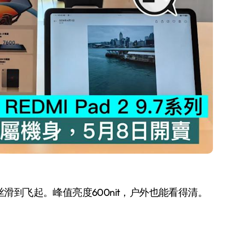
开箱”，一边探测射线一边光伏发电
准版逼近4800
盘你看不懂的大棋
就做错了
GBA SP，情怀拉满
盘党也能“以盘换数”了？
避坑+种草
边”续命了？
动丝滑到飞起。峰值亮度600nit，户外也能看得清。