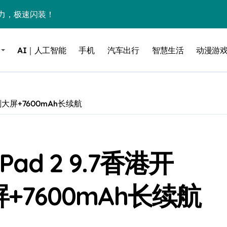
力，极速闪装！
0万台，技术创新驱动多品类增长
AI｜人工智能
手机
汽车出行
智慧生活
动漫游
%！三大利好连夜引爆
个比亚迪——中国车企该醒醒了
风扇怼脸，但最狠的是那个机械音
高刷大屏+7600mAh长续航
卖工作室、网络瘫了，微软这次真急了
大跃进，但鼠标操控才是真·杀手锏？
ad 2 9.7香港开
继续“垂帘听政”？
17顶配？闪迪这波操作太狠了
+7600mAh长续航
储技术给了AI
小鹏的“多事之夏”