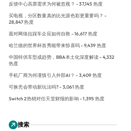
反馈中心高票需求为何被忽视？
- 37,145 热度
买电视，分区数量真的比光源色彩更重要吗？
-
28,847 热度
面对网络拉踩车企应如何自救
- 16,617 热度
哈兰德的世界杯首秀能带来惊喜吗
- 9,439 热度
中国特供车型成趋势，BBA本土化深度解读
- 4,332
热度
手机厂商为何谨慎引入外部AI？
- 3,409 热度
可换壳会带动新玩法吗?
- 3,061 热度
Switch 2热销对任天堂财报的影响
- 1,395 热度
搜索