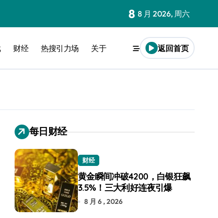
8
8 月 2026, 周六
戏
财经
热搜引力场
关于
返回首页
每日财经
财经
黄金瞬间冲破4200，白银狂飙
3.5%！三大利好连夜引爆
8 月 6 , 2026