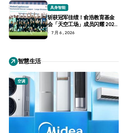
具身智能
斩获冠军佳绩！俞浩教育基金
会「天空工场」成员闪耀 2026
RoboCup 机器人世界杯
7 月 6 , 2026
智慧生活
空调