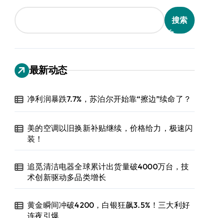
搜索
最新动态
净利润暴跌7.7%，苏泊尔开始靠“擦边”续命了？
美的空调以旧换新补贴继续，价格给力，极速闪
装！
追觅清洁电器全球累计出货量破4000万台，技
术创新驱动多品类增长
黄金瞬间冲破4200，白银狂飙3.5%！三大利好
连夜引爆