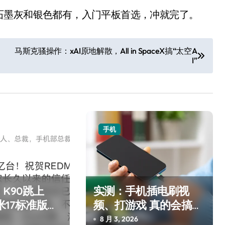
石墨灰和银色都有，入门平板首选，冲就完了。
马斯克骚操作：xAI原地解散，All in SpaceX搞“太空A
I”
手机
K90跳上
实测：手机插电刷视
米17标准版逼
频、打游戏 真的会搞坏
电池吗？
8 月 3, 2026