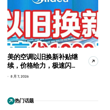
美的空调以旧换新补贴继
续，价格给力，极速闪
货
装！
8 月 7, 2026
8
热门话题