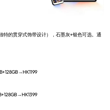
有独特的贯穿式饰带设计），石墨灰+银色可选。通
B
+
128
GB
→
HK
1199
B
+
128
GB
→
HK
1399