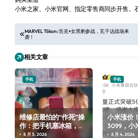
小米之家、小米官网、指定零售商同步开售。
文
MARVEL Tōkon: 浩克+女黑豹参战，瓦干达战场来
袭！
章
导
相关文章
航
手机
手机
维修店最怕的“作死”操
小米涨价！
作：把手机塞冰箱，你
3099，小
中招了吗？
近4800
8 月 5, 2026
8 月 4, 2026