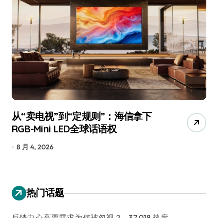
从“卖电视”到“定规则”：海信拿下
追
RGB-Mini LED全球话语权
已
8 月 4, 2026
7
热门话题
反馈中心高票需求为何被忽视？
- 37,018 热度