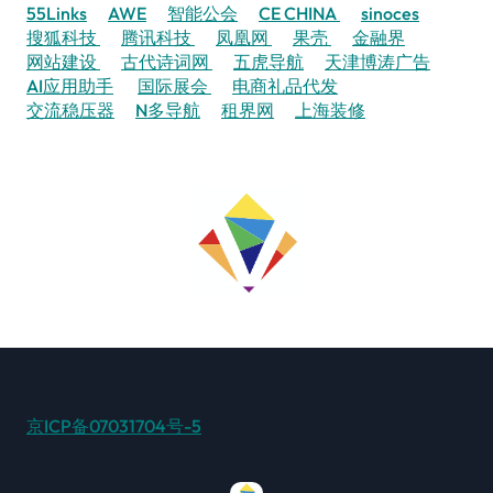
55Links
AWE
智能公会
CE CHINA
sinoces
搜狐科技
腾讯科技
凤凰网
果壳
金融界
网站建设
古代诗词网
五虎导航
天津博涛广告
AI应用助手
国际展会
电商礼品代发
交流稳压器
N多导航
租界网
上海装修
京ICP备07031704号-5