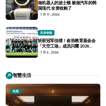
做机器人的波士顿 被做汽车的韩
国现代 全资收购了
7 月 17 , 2026
具身智能
斩获冠军佳绩！俞浩教育基金会
「天空工场」成员闪耀 2026
RoboCup 机器人世界杯
7 月 6 , 2026
智慧生活
电视