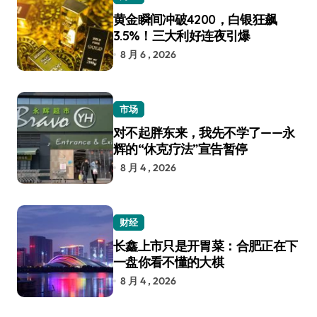
黄金瞬间冲破4200，白银狂飙
3.5%！三大利好连夜引爆
8 月 6 , 2026
市场
对不起胖东来，我先不学了——永
辉的“休克疗法”宣告暂停
8 月 4 , 2026
财经
长鑫上市只是开胃菜：合肥正在下
一盘你看不懂的大棋
8 月 4 , 2026