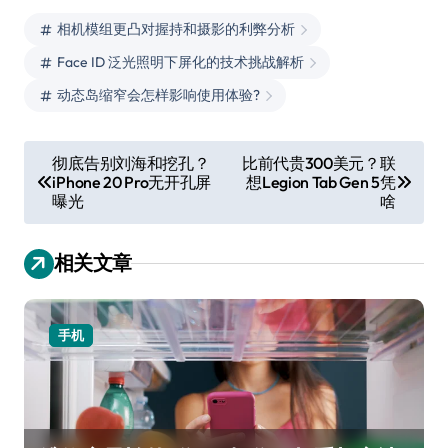
相机模组更凸对握持和摄影的利弊分析
Face ID 泛光照明下屏化的技术挑战解析
动态岛缩窄会怎样影响使用体验?
文
彻底告别刘海和挖孔？
比前代贵300美元？联
iPhone 20 Pro无开孔屏
想Legion Tab Gen 5凭
章
曝光
啥
导
航
相关文章
手机