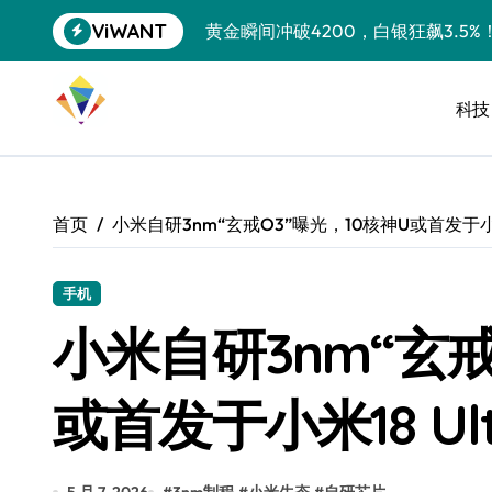
跳
ViWANT
黄金瞬间冲破4200，白银狂飙3.5
转
到
特斯拉中国卖第五，丰田一季净赚两
内
容
科技
Peloton 新车实测：屏幕能转、
Xbox七月大崩盘：裁员3200、
《我的世界》登陆Switch 2：画质
首页
小米自研3nm“玄戒O3”曝光，10核神U或首发于小米1
谷歌DeepMind创始人辞去CEO，但
全球最小U盘，容量却碾压iPhone 
手机
小米自研3nm“玄戒
400层堆叠、性能翻倍 三星把最新存
召回X9、合作大众遇冷、高端梦碎：
或首发于小米18 Ult
比Model 3便宜？不，比Model 3有
550亿美金！沙特把EA买了，但背了