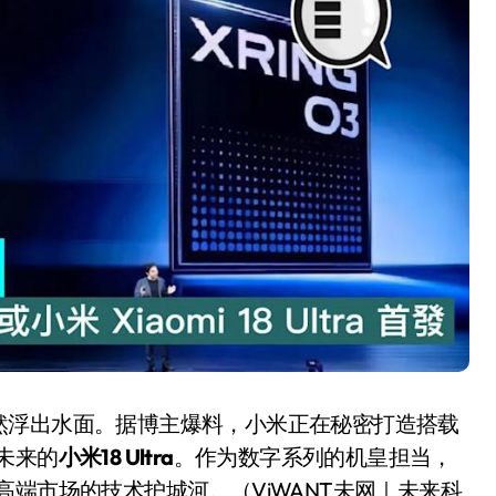
盘你看不懂的大棋
就做错了
GBA SP，情怀拉满
盘党也能“以盘换数”了？
避坑+种草
Bose却学不会？一文讲透
保姆级教程，有手就会！
0万台，技术创新驱动多品类增长
然浮出水面。据博主爆料，小米正在秘密打造搭载
未来的
小米18 Ultra
。作为数字系列的机皇担当，
端市场的技术护城河。（ViWANT未网｜未来科