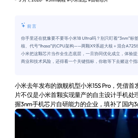
5 月 7, 2026
#
3nm制程
#
小米生态
#
自研芯片
Xbox 25岁生日送壁纸送徽章，就
别再用汽车USB给MacBook充电了
前言
花钱买宝马，启动先看蜘蛛侠？”车
你手里还在犹豫要不要等小米18 Ultra吗？别只盯着“3nm
Windows 11家庭版和专业版，选
核、代号“lhasa”的CPU架构——两颗X9系超大核＋混合
小米把这颗芯片当作全生态底层，一旦协同优化成立，体验提
你的U盘格式对了吗？详解exFAT和N
商业和技术风险，还得看一个关键指标，你敢等下去赌这个指
维修店最怕的“作死”操作：把手机塞
轻到忽略不计 大疆Mini 2S内录实
小米去年发布的旗舰机型小米15S Pro，凭借首发自研“玄戒O1”处理器，一度引爆数码圈。这款芯
从“卖电视”到“定规则”：海信拿下RGB-
片不仅是小米首颗实现量产的自主设计手机处
握3nm手机芯片自研能力的企业，填补了国内3
对不起胖东来，我先不学了——永辉的
国际首次！中国钙钛矿探测器太空“
小米涨价！K90跳上3099，小米17标