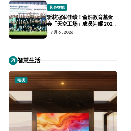
具身智能
斩获冠军佳绩！俞浩教育基金
会「天空工场」成员闪耀 2026
RoboCup 机器人世界杯
7 月 6 , 2026
智慧生活
电视