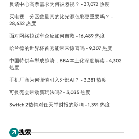
反馈中心高票需求为何被忽视？
- 37,072 热度
买电视，分区数量真的比光源色彩更重要吗？
-
28,632 热度
面对网络拉踩车企应如何自救
- 16,489 热度
哈兰德的世界杯首秀能带来惊喜吗
- 9,307 热度
中国特供车型成趋势，BBA本土化深度解读
- 4,302
热度
手机厂商为何谨慎引入外部AI？
- 3,381 热度
可换壳会带动新玩法吗?
- 3,035 热度
Switch 2热销对任天堂财报的影响
- 1,391 热度
搜索