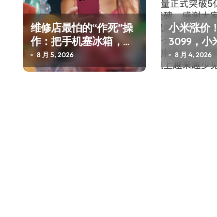
维修店最怕的“作死”操
小米涨价！
作：把手机塞冰箱，你
3099，小
中招了吗？
近4800
8 月 5, 2026
8 月 4, 2026