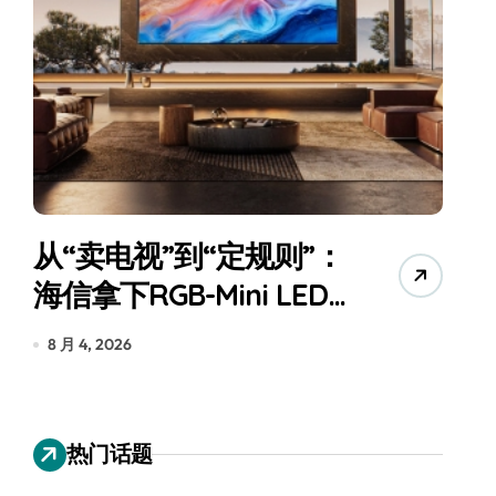
从“卖电视”到“定规则”：
海信拿下RGB-Mini LED
全球话语权
为
8 月 4, 2026
7
热门话题