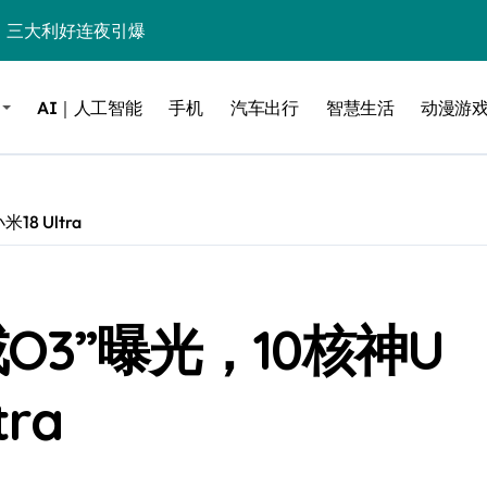
%！三大利好连夜引爆
个比亚迪——中国车企该醒醒了
AI｜人工智能
手机
汽车出行
智慧生活
动漫游
风扇怼脸，但最狠的是那个机械音
卖工作室、网络瘫了，微软这次真急了
大跃进，但鼠标操控才是真·杀手锏？
8 Ultra
继续“垂帘听政”？
17顶配？闪迪这波操作太狠了
O3”曝光，10核神U
储技术给了AI
小鹏的“多事之夏”
ra
面儿——试驾雷克萨斯ES 500e
200亿的债