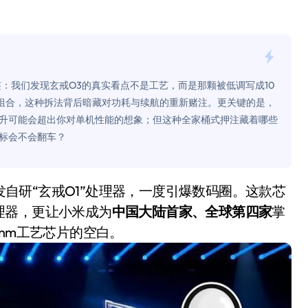
是不送主机，你领不领？
！老司机教你3招真·快充
主怒了：车内不是广告屏！
”标签：我们发现玄戒O3的真实看点不是工艺，而是那颗被低调写成10
错真的会后悔吗？
A725组合，这种拆法背后暗藏对功耗与续航的重新赌注。更关键的是，
升可能会超出你对单机性能的想象；但这种全家桶式押注藏着哪些
TFS的终极对决
标会不会翻车？
冰箱，你中招了吗？
测，值不值得冲？
Mini LED全球话语权
理器，更让小米成为
中国大陆首家、全球第四家
掌
nm工艺芯片的空白。
“休克疗法”宣告暂停
开箱”，一边探测射线一边光伏发电
准版逼近4800