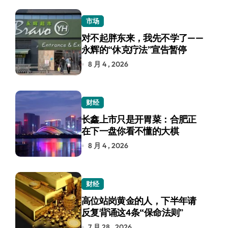
市场
对不起胖东来，我先不学了——
永辉的“休克疗法”宣告暂停
8 月 4 , 2026
财经
长鑫上市只是开胃菜：合肥正
在下一盘你看不懂的大棋
8 月 4 , 2026
财经
高位站岗黄金的人，下半年请
反复背诵这4条“保命法则”
7 月 28 , 2026