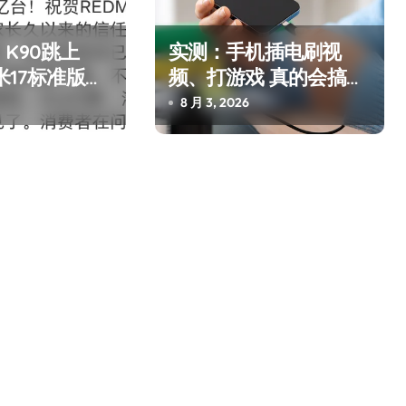
K90跳上
实测：手机插电刷视
米17标准版逼
频、打游戏 真的会搞坏
电池吗？
8 月 3, 2026