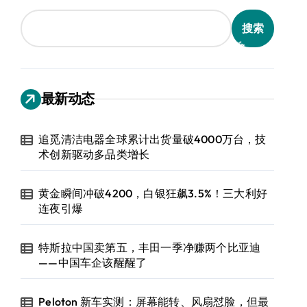
搜索
最新动态
追觅清洁电器全球累计出货量破4000万台，技
术创新驱动多品类增长
黄金瞬间冲破4200，白银狂飙3.5%！三大利好
连夜引爆
特斯拉中国卖第五，丰田一季净赚两个比亚迪
——中国车企该醒醒了
Peloton 新车实测：屏幕能转、风扇怼脸，但最