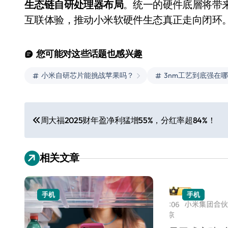
生态链自研处理器布局
。统一的硬件底層将带
互联体验，推动小米软硬件生态真正走向闭环
您可能对这些话题也感兴趣
小米自研芯片能挑战苹果吗？
3nm工艺到底强在
文
从电视一哥到声学霸主，
周大福2025财年盈净利猛增55%，分红率超84%！
章
TCL用一套‘完整体系’砸
导
开了回音壁的顶级牌桌
相关文章
7 月 27, 2026
航
手机
手机