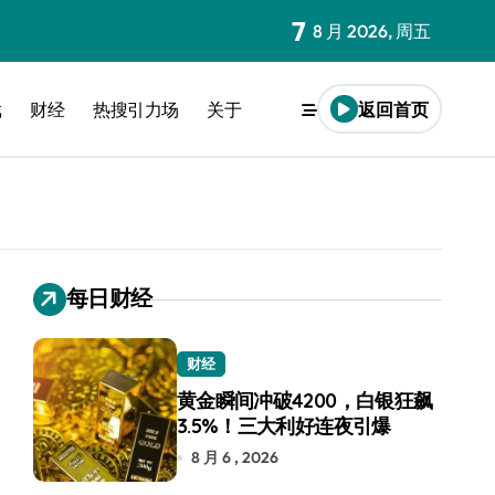
7
8 月 2026, 周五
戏
财经
热搜引力场
关于
返回首页
每日财经
财经
黄金瞬间冲破4200，白银狂飙
3.5%！三大利好连夜引爆
8 月 6 , 2026