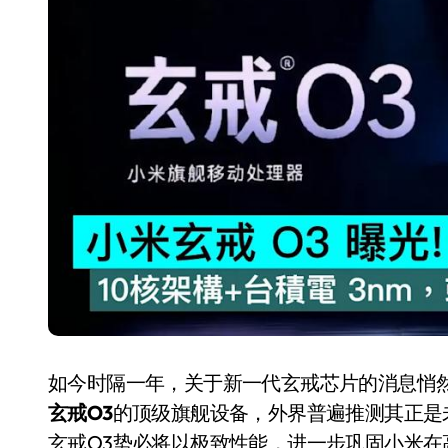
长鑫上市只是开胃菜：合肥正在下一
耳机低音像白开水？90%的人第一步
复古玩家狂喜：Anbernic第三次复刻
Xbox 360 游戏终于要登 PC，光
AirTag 新版到底香不香？一篇帮你
苹果三星偷偷在用的“无感切换”，索尼
Apple Watch 表盘还能这么玩？
追觅清洁电器全球累计出货量破400
如今时隔一年，关于新一代玄戒芯片的消息悄
玄戒O3
的顶级旗舰设备，外界普遍推测其正是
玄戒O3势必将以极致性能，进一步巩固小米在高