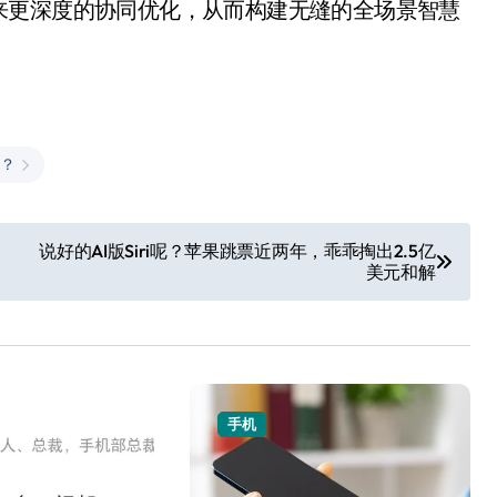
来更深度的协同优化，从而构建无缝的全场景智慧
。
哪？
追觅清洁电器全球累计出
说好的AI版Siri呢？苹果跳票近两年，乖乖掏出2.5亿
美元和解
货量破4000万台，技术
创新驱动多品类增长
8 月 6, 2026
手机