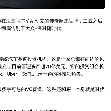
加迪在法国阿尔萨斯创立的传奇超跑品牌，二战之后
今彻底告别了大众-保时捷时代。
传统汽车赛道投资机构。这是一家总部在纽约的风
手成立，目前管理资产超70亿美元。它的投资组合长
小家电
alink、Uber、SoFi……清一色的科技独角兽。
最炙手可热的VC赛道。这种违和感，本身就是时代