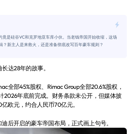
是不送主机，你领不领？
！老司机教你3招真·快充
主怒了：车内不是广告屏！
盘的竟是硅谷VC和克罗地亚车库小伙。当老钱帝国开始收缩，这场
错真的会后悔吗？
逻辑？新主人是来救火，还是准备彻底改写百年豪车规则？
TFS的终极对决
冰箱，你中招了吗？
迪长达28年的故事。
测，值不值得冲？
c全部45%股权、Rimac Group全部20.6%股权，
Mini LED全球话语权
割预计2026年底前完成。财务条款未公开，但媒体披
“休克疗法”宣告暂停
0亿欧元，约合人民币70亿元。
开箱”，一边探测射线一边光伏发电
布加迪后开启的豪车帝国布局，正式画上句号。
准版逼近4800