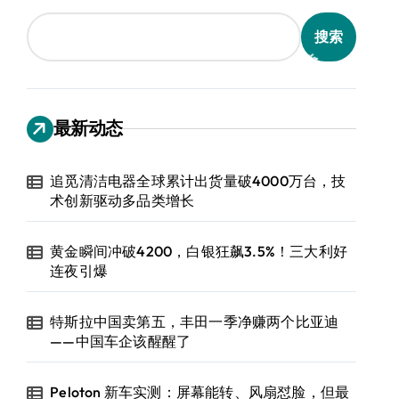
搜索
最新动态
追觅清洁电器全球累计出货量破4000万台，技
术创新驱动多品类增长
黄金瞬间冲破4200，白银狂飙3.5%！三大利好
连夜引爆
特斯拉中国卖第五，丰田一季净赚两个比亚迪
——中国车企该醒醒了
Peloton 新车实测：屏幕能转、风扇怼脸，但最