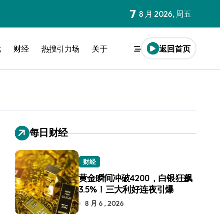
7
8 月 2026, 周五
戏
财经
热搜引力场
关于
返回首页
每日财经
财经
黄金瞬间冲破4200，白银狂飙
3.5%！三大利好连夜引爆
8 月 6 , 2026