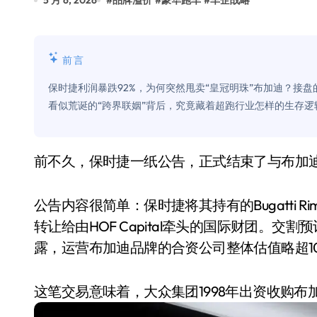
5 月 6, 2026
#
品牌溢价
#
豪华跑车
#
车企战略
Xbox 25岁生日送壁纸送徽章，就
别再用汽车USB给MacBook充电了
前言
花钱买宝马，启动先看蜘蛛侠？”车
保时捷利润暴跌92%，为何突然甩卖“皇冠明珠”布加迪？接
Windows 11家庭版和专业版，选
看似荒诞的“跨界联姻”背后，究竟藏着超跑行业怎样的生存
你的U盘格式对了吗？详解exFAT和N
维修店最怕的“作死”操作：把手机塞
前不久，保时捷一纸公告，正式结束了与布加
轻到忽略不计 大疆Mini 2S内录实
公告内容很简单：保时捷将其持有的Bugatti Rima
从“卖电视”到“定规则”：海信拿下RGB-
转让给由HOF Capital牵头的国际财团。交
对不起胖东来，我先不学了——永辉的
露，运营布加迪品牌的合资公司整体估值略超1
国际首次！中国钙钛矿探测器太空“
这笔交易意味着，大众集团1998年出资收购
小米涨价！K90跳上3099，小米17标