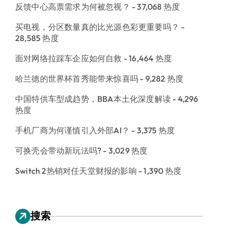
反馈中心高票需求为何被忽视？
- 37,068 热度
买电视，分区数量真的比光源色彩更重要吗？
-
28,585 热度
面对网络拉踩车企应如何自救
- 16,464 热度
哈兰德的世界杯首秀能带来惊喜吗
- 9,282 热度
中国特供车型成趋势，BBA本土化深度解读
- 4,296
热度
手机厂商为何谨慎引入外部AI？
- 3,375 热度
可换壳会带动新玩法吗?
- 3,029 热度
Switch 2热销对任天堂财报的影响
- 1,390 热度
搜索