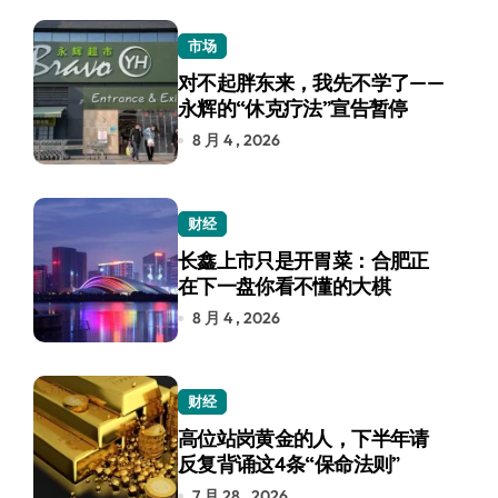
市场
对不起胖东来，我先不学了——
永辉的“休克疗法”宣告暂停
8 月 4 , 2026
财经
长鑫上市只是开胃菜：合肥正
在下一盘你看不懂的大棋
8 月 4 , 2026
财经
高位站岗黄金的人，下半年请
反复背诵这4条“保命法则”
7 月 28 , 2026