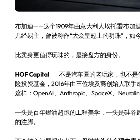
布加迪——这个1909年由意大利人埃托雷·布
几经易主，曾被称作“大众皇冠上的明珠”，如
比卖身更值得玩味的，是接盘方的身份。
HOF Capital
——不是汽车圈的老玩家，也不是
险投资基金，2016年由三位埃及裔创始人联
电视
这样：OpenAI、Anthropic、SpaceX、Neur
一头是百年燃油超跑的工程美学，一头是硅谷
的注脚。