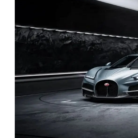
长鑫上市只是开胃菜：合肥正在下一
耳机低音像白开水？90%的人第一步
复古玩家狂喜：Anbernic第三次复刻
Xbox 360 游戏终于要登 PC，光
AirTag 新版到底香不香？一篇帮你
苹果三星偷偷在用的“无感切换”，索尼
Apple Watch 表盘还能这么玩？
追觅清洁电器全球累计出货量破400