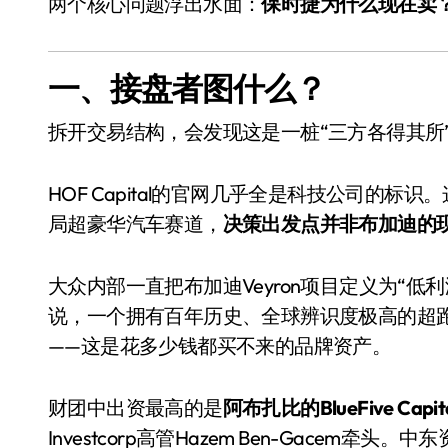
两个核心问题浮出水面：
保时捷为什么现在卖？HO
一、接盘者图什么？
拆开交易结构，会发现这是一桩“三方各得其所
HOF Capital的官网几乎全是科技公司的
局超豪华汽车赛道，
决策出发点并非布加迪的
从电视一哥到声学霸主，
TCL用一套‘完整体系’砸
大众内部一直把布加迪Veyron项目定义为“低利润
开了回音壁的顶级牌桌
7 月 27, 2026
说，一个拥有百年历史、全球辨识度极高的超
——这是花多少钱都买不来的品牌资产。
财团中出资最高的是
阿布扎比的BlueFive Capit
Investcorp高管Hazem Ben-Gace