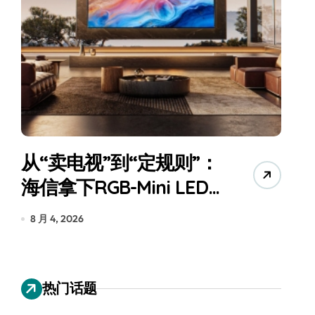
从“卖电视”到“定规则”：
海信拿下RGB-Mini LED
全球话语权
为
8 月 4, 2026
7
热门话题