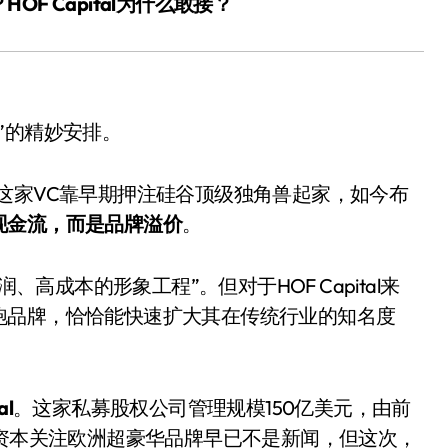
F Capital为什么敢接？
”的精妙安排。
标识。这家VC靠早期押注硅谷顶级独角兽起家，如今布
现金流，而是品牌溢价
。
追觅清洁电器全球累计出
货量破4000万台，技术
、高成本的形象工程”。但对于HOF Capital来
创新驱动多品类增长
8 月 6, 2026
跑品牌，恰恰能快速扩大其在传统行业的知名度
al
。这家私募股权公司管理规模150亿美元，由前
m牵头。中东资本关注欧洲超豪华品牌早已不是新闻，但这次，