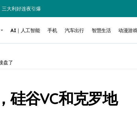
%！三大利好连夜引爆
个比亚迪——中国车企该醒醒了
AI｜人工智能
手机
汽车出行
智慧生活
动漫游
风扇怼脸，但最狠的是那个机械音
卖工作室、网络瘫了，微软这次真急了
大跃进，但鼠标操控才是真·杀手锏？
接盘了
继续“垂帘听政”？
17顶配？闪迪这波操作太狠了
，硅谷VC和克罗地
储技术给了AI
小鹏的“多事之夏”
面儿——试驾雷克萨斯ES 500e
200亿的债