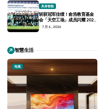
具身智能
斩获冠军佳绩！俞浩教育基金
会「天空工场」成员闪耀 2026
RoboCup 机器人世界杯
7 月 6 , 2026
智慧生活
电视