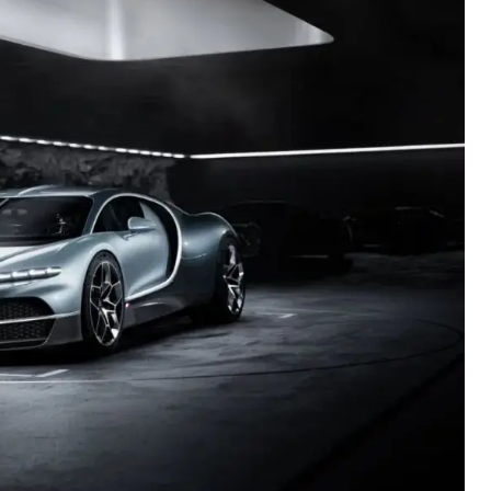
盘你看不懂的大棋
就做错了
GBA SP，情怀拉满
盘党也能“以盘换数”了？
避坑+种草
Bose却学不会？一文讲透
保姆级教程，有手就会！
0万台，技术创新驱动多品类增长