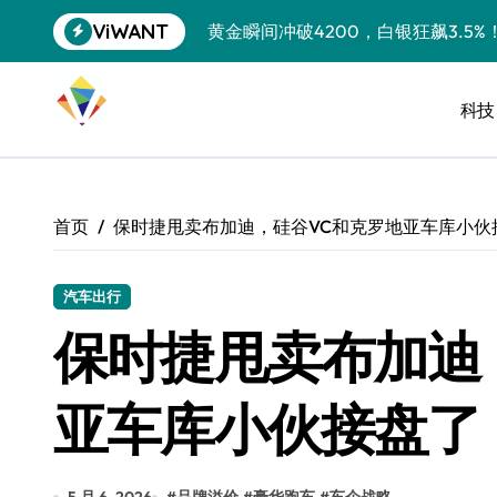
跳
ViWANT
黄金瞬间冲破4200，白银狂飙3.5
转
到
特斯拉中国卖第五，丰田一季净赚两
内
容
科技
Peloton 新车实测：屏幕能转、
Xbox七月大崩盘：裁员3200、
《我的世界》登陆Switch 2：画质
首页
保时捷甩卖布加迪，硅谷VC和克罗地亚车库小伙
谷歌DeepMind创始人辞去CEO，但
全球最小U盘，容量却碾压iPhone 
汽车出行
保时捷甩卖布加迪
400层堆叠、性能翻倍 三星把最新存
召回X9、合作大众遇冷、高端梦碎：
亚车库小伙接盘了
比Model 3便宜？不，比Model 3有
550亿美金！沙特把EA买了，但背了