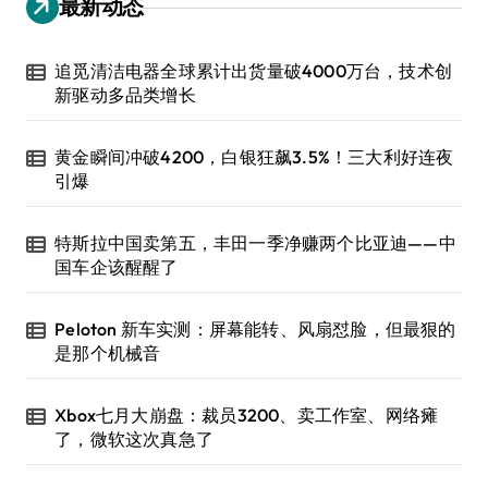
最新动态
追觅清洁电器全球累计出货量破4000万台，技术创
新驱动多品类增长
黄金瞬间冲破4200，白银狂飙3.5%！三大利好连夜
引爆
特斯拉中国卖第五，丰田一季净赚两个比亚迪——中
国车企该醒醒了
Peloton 新车实测：屏幕能转、风扇怼脸，但最狠的
是那个机械音
Xbox七月大崩盘：裁员3200、卖工作室、网络瘫
了，微软这次真急了