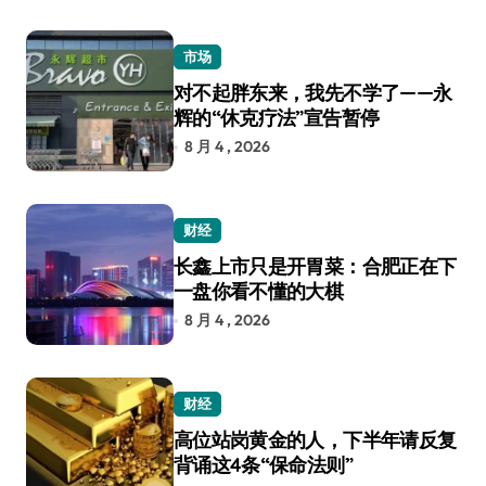
市场
对不起胖东来，我先不学了——永
辉的“休克疗法”宣告暂停
8 月 4 , 2026
财经
长鑫上市只是开胃菜：合肥正在下
一盘你看不懂的大棋
8 月 4 , 2026
财经
高位站岗黄金的人，下半年请反复
背诵这4条“保命法则”