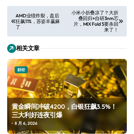
文
小米小折叠凉了？大折
AMD业绩炸裂，盘后
叠回归+自研3nm芯
章
狂飙11%，苏姿丰赢麻
片，MIX Fold 5要杀回
了
导
来了！
航
相关文章
财经
黄金瞬间冲破4200，白银狂飙3.5%！
三大利好连夜引爆
8 月 6, 2026