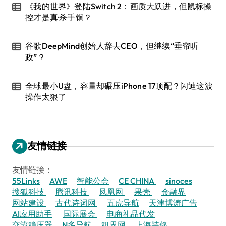
《我的世界》登陆Switch 2：画质大跃进，但鼠标操
控才是真·杀手锏？
谷歌DeepMind创始人辞去CEO，但继续“垂帘听
政”？
全球最小U盘，容量却碾压iPhone 17顶配？闪迪这波
操作太狠了
友情链接
友情链接：
55Links
AWE
智能公会
CE CHINA
sinoces
搜狐科技
腾讯科技
凤凰网
果壳
金融界
网站建设
古代诗词网
五虎导航
天津博涛广告
AI应用助手
国际展会
电商礼品代发
交流稳压器
N多导航
租界网
上海装修