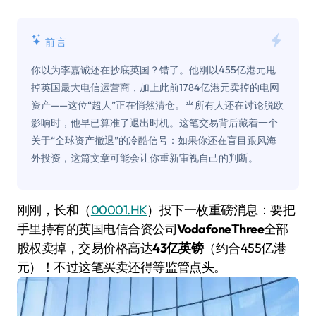
前言
你以为李嘉诚还在抄底英国？错了。他刚以455亿港元甩
掉英国最大电信运营商，加上此前1784亿港元卖掉的电网
资产——这位“超人”正在悄然清仓。当所有人还在讨论脱欧
影响时，他早已算准了退出时机。这笔交易背后藏着一个
关于“全球资产撤退”的冷酷信号：如果你还在盲目跟风海
外投资，这篇文章可能会让你重新审视自己的判断。
刚刚，长和（
00001.HK
）投下一枚重磅消息：要把
手里持有的英国电信合资公司
VodafoneThree
全部
股权卖掉，交易价格高达
43亿英镑
（约合455亿港
元）！不过这笔买卖还得等监管点头。