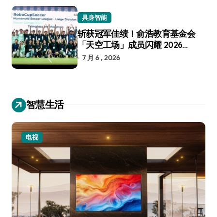
具身智能
斩获冠军佳绩！俞浩教育基金会
「天空工场」成员闪耀 2026
RoboCup 机器人世界杯
7 月 6 , 2026
智慧生活
电视