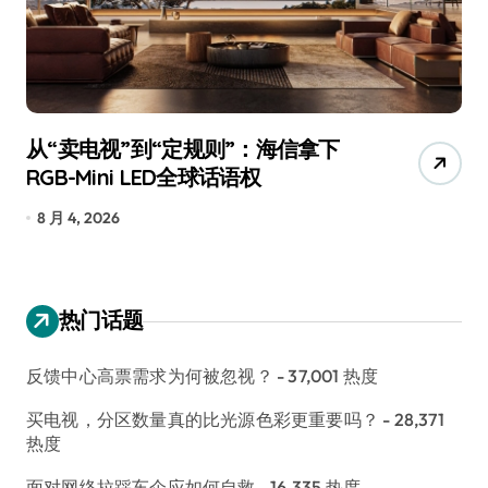
从“卖电视”到“定规则”：海信拿下
追
RGB-Mini LED全球话语权
已
8 月 4, 2026
7
热门话题
反馈中心高票需求为何被忽视？
- 37,001 热度
买电视，分区数量真的比光源色彩更重要吗？
- 28,371
热度
面对网络拉踩车企应如何自救
- 16,335 热度