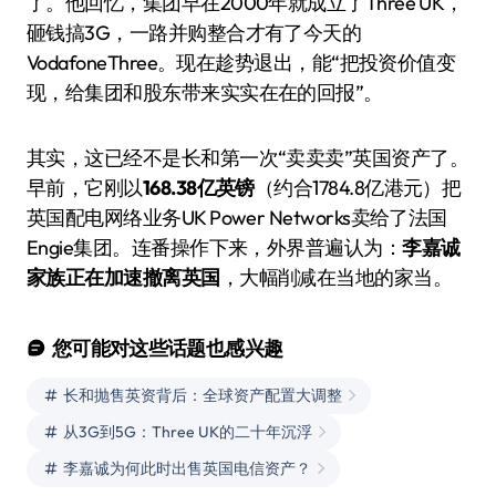
了。他回忆，集团早在2000年就成立了Three UK，
砸钱搞3G，一路并购整合才有了今天的
VodafoneThree。现在趁势退出，能“把投资价值变
现，给集团和股东带来实实在在的回报”。
其实，这已经不是长和第一次“卖卖卖”英国资产了。
早前，它刚以
168.38亿英镑
（约合1784.8亿港元）把
英国配电网络业务UK Power Networks卖给了法国
Engie集团。连番操作下来，外界普遍认为：
李嘉诚
家族正在加速撤离英国
，大幅削减在当地的家当。
您可能对这些话题也感兴趣
长和抛售英资背后：全球资产配置大调整
从3G到5G：Three UK的二十年沉浮
李嘉诚为何此时出售英国电信资产？