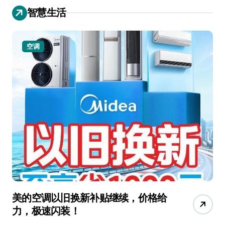
智慧生活
空调
美的空调以旧换新补贴继续，价格给
追
力，极速闪装！
4
长