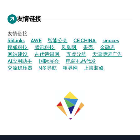
友情链接
友情链接：
55Links
AWE
智能公会
CE CHINA
sinoces
搜狐科技
腾讯科技
凤凰网
果壳
金融界
网站建设
古代诗词网
五虎导航
天津博涛广告
AI应用助手
国际展会
电商礼品代发
交流稳压器
N多导航
租界网
上海装修