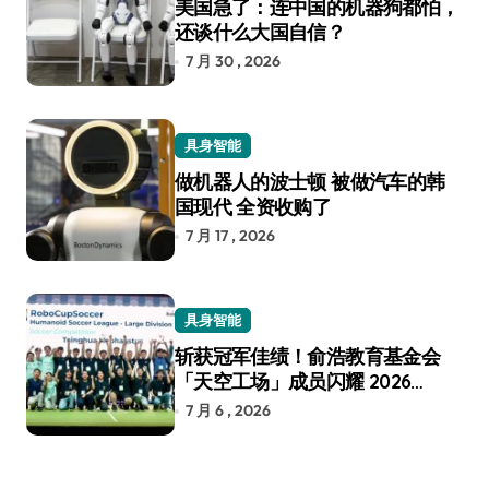
美国急了：连中国的机器狗都怕，
还谈什么大国自信？
7 月 30 , 2026
具身智能
做机器人的波士顿 被做汽车的韩
国现代 全资收购了
7 月 17 , 2026
具身智能
斩获冠军佳绩！俞浩教育基金会
「天空工场」成员闪耀 2026
RoboCup 机器人世界杯
7 月 6 , 2026