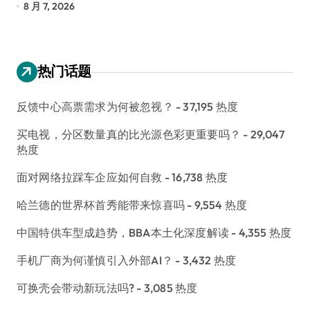
8 月 7, 2026
8
热门话题
反馈中心高票需求为何被忽视？
- 37,195 热度
买电视，分区数量真的比光源色彩更重要吗？
- 29,047
热度
面对网络拉踩车企应如何自救
- 16,738 热度
哈兰德的世界杯首秀能带来惊喜吗
- 9,554 热度
中国特供车型成趋势，BBA本土化深度解读
- 4,355 热度
手机厂商为何谨慎引入外部AI？
- 3,432 热度
可换壳会带动新玩法吗?
- 3,085 热度