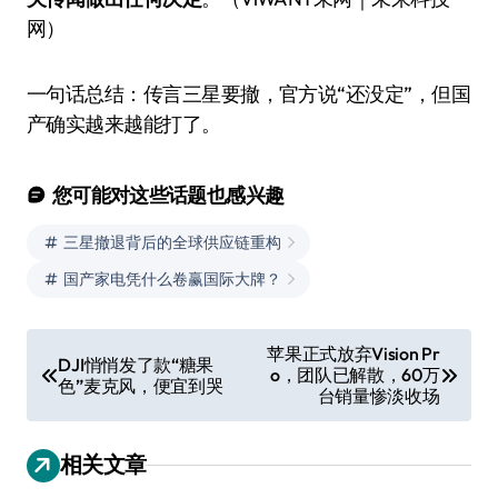
网）
一句话总结：传言三星要撤，官方说“还没定”，但国
产确实越来越能打了。
您可能对这些话题也感兴趣
三星撤退背后的全球供应链重构
国产家电凭什么卷赢国际大牌？
文
苹果正式放弃Vision Pr
DJI悄悄发了款“糖果
o，团队已解散，60万
章
色”麦克风，便宜到哭
台销量惨淡收场
导
航
相关文章