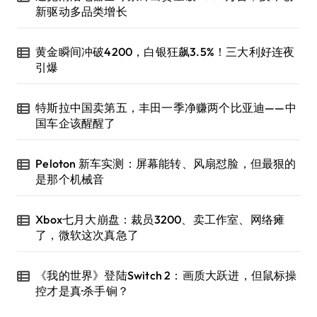
新驱动多品类增长
黄金瞬间冲破4200，白银狂飙3.5%！三大利好连夜
引爆
特斯拉中国卖第五，丰田一季净赚两个比亚迪——中
国车企该醒醒了
Peloton 新车实测：屏幕能转、风扇怼脸，但最狠的
是那个机械音
Xbox七月大崩盘：裁员3200、卖工作室、网络瘫
了，微软这次真急了
《我的世界》登陆Switch 2：画质大跃进，但鼠标操
控才是真·杀手锏？