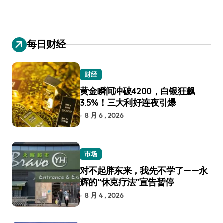
每日财经
财经
黄金瞬间冲破4200，白银狂飙
3.5%！三大利好连夜引爆
8 月 6 , 2026
市场
对不起胖东来，我先不学了——永
辉的“休克疗法”宣告暂停
8 月 4 , 2026