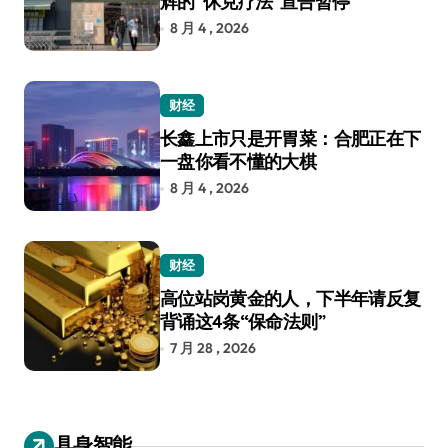
辉的“休克疗法”宣告暂停
8 月 4 , 2026
财经
长鑫上市只是开胃菜：合肥正在下
一盘你看不懂的大棋
8 月 4 , 2026
财经
高位站岗黄金的人，下半年请反复
背诵这4条“保命法则”
7 月 28 , 2026
具身智能