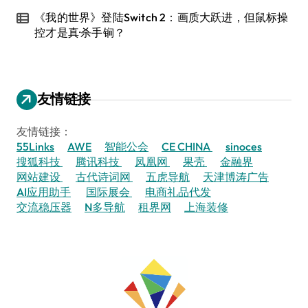
《我的世界》登陆Switch 2：画质大跃进，但鼠标操
控才是真·杀手锏？
友情链接
友情链接：
55Links
AWE
智能公会
CE CHINA
sinoces
搜狐科技
腾讯科技
凤凰网
果壳
金融界
网站建设
古代诗词网
五虎导航
天津博涛广告
AI应用助手
国际展会
电商礼品代发
交流稳压器
N多导航
租界网
上海装修