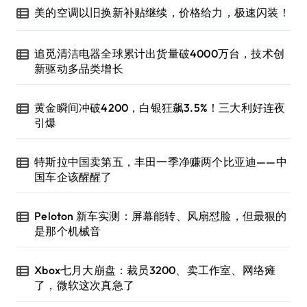
美的空调以旧换新补贴继续，价格给力，极速闪装！
追觅清洁电器全球累计出货量破4000万台，技术创
新驱动多品类增长
黄金瞬间冲破4200，白银狂飙3.5%！三大利好连夜
引爆
特斯拉中国卖第五，丰田一季净赚两个比亚迪——中
国车企该醒醒了
Peloton 新车实测：屏幕能转、风扇怼脸，但最狠的
是那个机械音
Xbox七月大崩盘：裁员3200、卖工作室、网络瘫
了，微软这次真急了