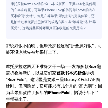
摩托罗拉Razr Fold刚补全书本式拼图，手握44%北美份额
的它本该稳赢，可苹果iPhone Fold的传闻却让25%的潜在
买家瞬间“变卦”。你是在等苹果消除折痕的完美体验，还
是怕错过摩托罗拉已验证的成熟方案？当“等等党”遇上“早
买党”，这场折叠屏博弈里真正被收割的究竟是谁？
都说好饭不怕晚，但摩托罗拉这碗“折叠屏好饭”，可
能还没凉就先被苹果盯上了。
摩托罗拉这两天正准备大干一场——发布多款Razr翻
盖折叠屏新机，以及它们家
首款书本式折叠手机
“Razr Fold”。这明显是要跟三星Galaxy Z Fold 7正面
硬刚。但问题是，它可能只有几个月的“高光期”：因
为苹果那款传了多年的
iPhone Fold
，据说今年下半
年就要来了。