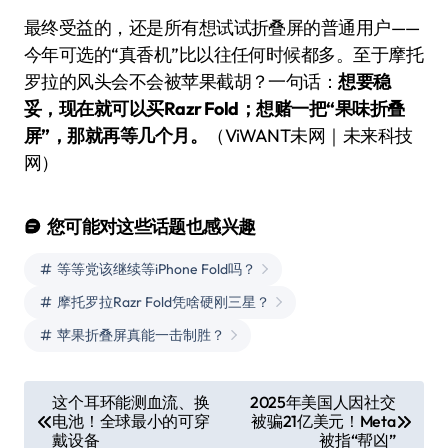
最终受益的，还是所有想试试折叠屏的普通用户——
今年可选的“真香机”比以往任何时候都多。至于摩托
罗拉的风头会不会被苹果截胡？一句话：
想要稳
妥，现在就可以买Razr Fold；想赌一把“果味折叠
屏”，那就再等几个月。
（ViWANT未网｜未来科技
网）
您可能对这些话题也感兴趣
等等党该继续等iPhone Fold吗？
摩托罗拉Razr Fold凭啥硬刚三星？
苹果折叠屏真能一击制胜？
文
这个耳环能测血流、换
2025年美国人因社交
电池！全球最小的可穿
被骗21亿美元！Meta
章
戴设备
被指“帮凶”