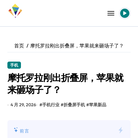
跳
转
到
内
容
首页
摩托罗拉刚出折叠屏，苹果就来砸场子了？
手机
摩托罗拉刚出折叠屏，苹果就
来砸场子了？
4 月 29, 2026
#
手机行业
#
折叠屏手机
#
苹果新品
前言