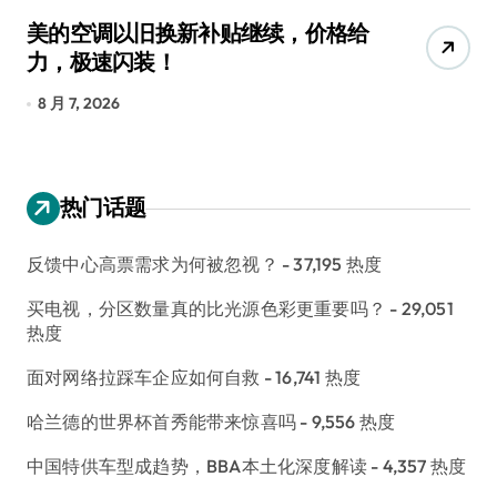
美的空调以旧换新补贴继续，价格给
追
力，极速闪装！
4
长
8 月 7, 2026
8
热门话题
反馈中心高票需求为何被忽视？
- 37,195 热度
买电视，分区数量真的比光源色彩更重要吗？
- 29,051
热度
面对网络拉踩车企应如何自救
- 16,741 热度
哈兰德的世界杯首秀能带来惊喜吗
- 9,556 热度
中国特供车型成趋势，BBA本土化深度解读
- 4,357 热度