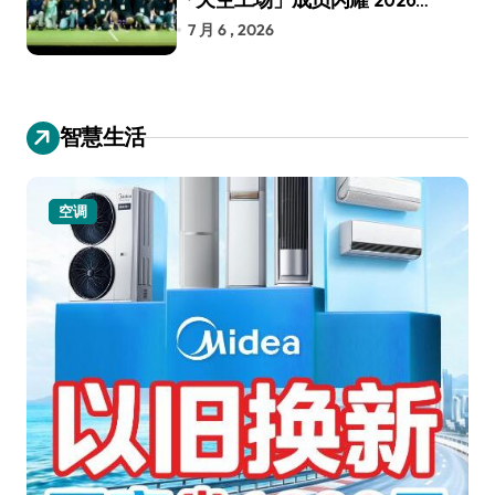
RoboCup 机器人世界杯
7 月 6 , 2026
智慧生活
小家电