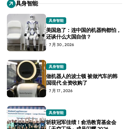
具身智能
具身智能
美国急了：连中国的机器狗都怕，
还谈什么大国自信？
7 月 30 , 2026
具身智能
做机器人的波士顿 被做汽车的韩
国现代 全资收购了
7 月 17 , 2026
具身智能
斩获冠军佳绩！俞浩教育基金会
「天空工场」成员闪耀 2026