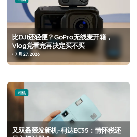
比DJI还轻便？GoPro无线麦开箱，
Vlog党看完再决定买不买
7 月 27, 2026
相机
又双叒叕发新机–柯达EC35：情怀税还