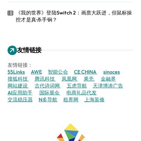
《我的世界》登陆Switch 2：画质大跃进，但鼠标操
控才是真·杀手锏？
友情链接
友情链接：
55Links
AWE
智能公会
CE CHINA
sinoces
搜狐科技
腾讯科技
凤凰网
果壳
金融界
网站建设
古代诗词网
五虎导航
天津博涛广告
AI应用助手
国际展会
电商礼品代发
交流稳压器
N多导航
租界网
上海装修