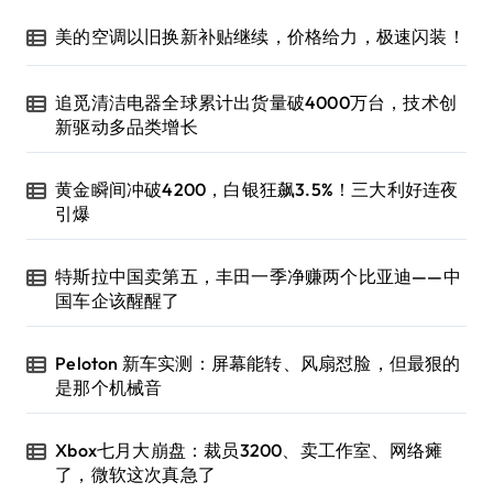
美的空调以旧换新补贴继续，价格给力，极速闪装！
追觅清洁电器全球累计出货量破4000万台，技术创
新驱动多品类增长
黄金瞬间冲破4200，白银狂飙3.5%！三大利好连夜
引爆
特斯拉中国卖第五，丰田一季净赚两个比亚迪——中
国车企该醒醒了
Peloton 新车实测：屏幕能转、风扇怼脸，但最狠的
是那个机械音
Xbox七月大崩盘：裁员3200、卖工作室、网络瘫
了，微软这次真急了