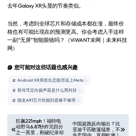
去年Galaxy XR头显的节奏类似。
当然，考虑到全球芯片和存储成本都在涨，最终价
格也有可能比现在的预测更高。你会考虑入手这样
一副“无屏”智能眼镜吗？（ViWANT未网｜未来科技
网）
您可能对这些话题也感兴趣
Android XR系统生态能否追上Meta
骨传导定向扬声器是什么黑科技
骁龙AR1芯片性能到底够不够用
文
狂飙221mph！福特电
中国超跑反向输出？比
动野马6.87秒炸完四分
章
亚迪千匹敞篷猛兽，不
之一英里，刚破纪录却
先卖国内，直捣欧洲！