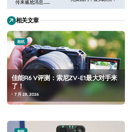
导
传来尴尬消息……
航
相关文章
相机
佳能R6 V评测：索尼ZV-E1最大对手来
了！
7 月 28, 2026
相机