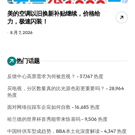
新补贴继续，价格给
追觅清洁电器全球累计
4000万台，技术创新
长
8 月 6, 2026
热门话题
反馈中心高票需求为何被忽视？
- 37,167 热度
买电视，分区数量真的比光源色彩更重要吗？
- 28,964
热度
面对网络拉踩车企应如何自救
- 16,685 热度
哈兰德的世界杯首秀能带来惊喜吗
- 9,506 热度
中国特供车型成趋势，BBA本土化深度解读
- 4,347 热度