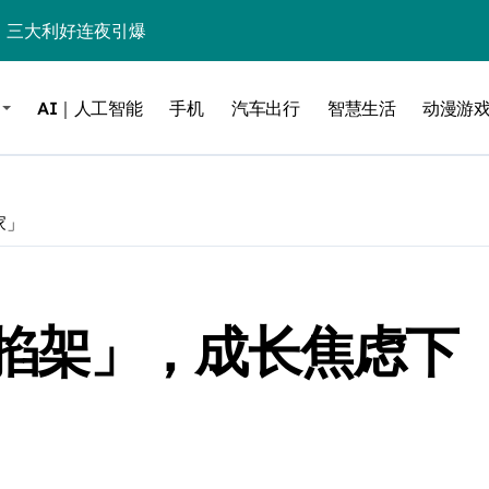
%！三大利好连夜引爆
个比亚迪——中国车企该醒醒了
AI｜人工智能
手机
汽车出行
智慧生活
动漫游
风扇怼脸，但最狠的是那个机械音
卖工作室、网络瘫了，微软这次真急了
大跃进，但鼠标操控才是真·杀手锏？
家」
继续“垂帘听政”？
17顶配？闪迪这波操作太狠了
掐架」，成长焦虑下
储技术给了AI
小鹏的“多事之夏”
面儿——试驾雷克萨斯ES 500e
200亿的债