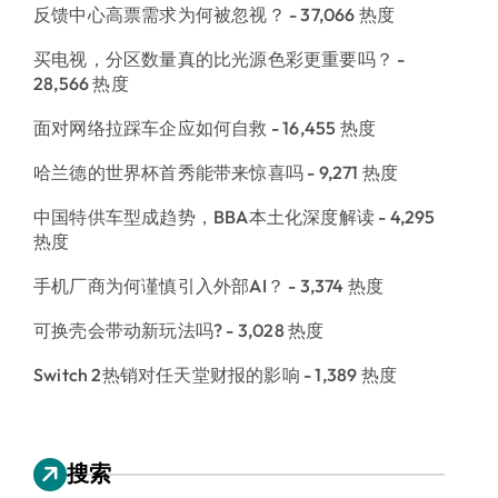
反馈中心高票需求为何被忽视？
- 37,066 热度
买电视，分区数量真的比光源色彩更重要吗？
-
28,566 热度
面对网络拉踩车企应如何自救
- 16,455 热度
哈兰德的世界杯首秀能带来惊喜吗
- 9,271 热度
中国特供车型成趋势，BBA本土化深度解读
- 4,295
热度
手机厂商为何谨慎引入外部AI？
- 3,374 热度
可换壳会带动新玩法吗?
- 3,028 热度
Switch 2热销对任天堂财报的影响
- 1,389 热度
搜索