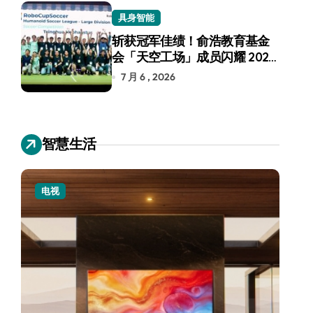
具身智能
斩获冠军佳绩！俞浩教育基金
会「天空工场」成员闪耀 2026
RoboCup 机器人世界杯
7 月 6 , 2026
智慧生活
电视