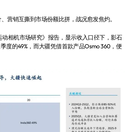
是不送主机，你领不领？
！老司机教你3招真·快充
降价、营销互撕到市场份额比拼，战况愈发焦灼。
主怒了：车内不是广告屏！
运动相机市场研究》报告，显示收入口径下，影石
错真的会后悔吗？
度的49%，而大疆凭借首款产品Osmo 360，便
TFS的终极对决
冰箱，你中招了吗？
测，值不值得冲？
Mini LED全球话语权
“休克疗法”宣告暂停
开箱”，一边探测射线一边光伏发电
准版逼近4800