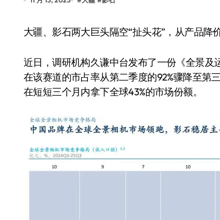
11 月 13, 2025
#
大疆
#
影石
Xbox 25岁生日送壁纸送徽章，就
别再用汽车USB给MacBook充电了
大疆、影石两大巨头隔空“扯头花”，从产品
花钱买宝马，启动先看蜘蛛侠？”车
近日，调研机构久谦中台发布了一份《全景及
Windows 11家庭版和专业版，选
在该赛道的市占率从第二季度的92%骤降至第三季
你的U盘格式对了吗？详解exFAT和N
在短短三个月内拿下全球43%的市场份额。
维修店最怕的“作死”操作：把手机塞
轻到忽略不计 大疆Mini 2S内录实
从“卖电视”到“定规则”：海信拿下RGB-
对不起胖东来，我先不学了——永辉的
国际首次！中国钙钛矿探测器太空“
小米涨价！K90跳上3099，小米17标