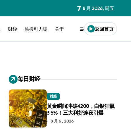
7
8 月 2026, 周五
戏
财经
热搜引力场
关于
返回首页
每日财经
财经
黄金瞬间冲破4200，白银狂飙
3.5%！三大利好连夜引爆
8 月 6 , 2026