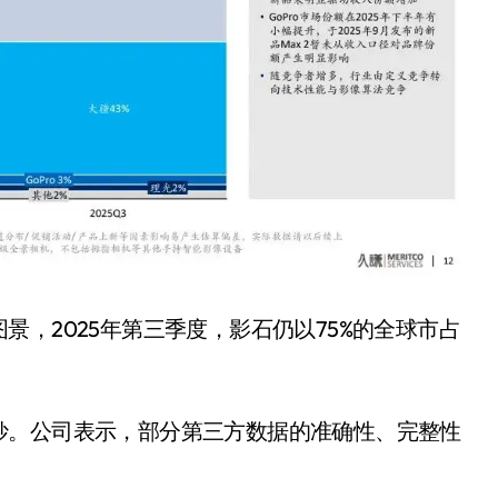
盘你看不懂的大棋
就做错了
GBA SP，情怀拉满
盘党也能“以盘换数”了？
避坑+种草
Bose却学不会？一文讲透
保姆级教程，有手就会！
0万台，技术创新驱动多品类增长
，2025年第三季度，影石仍以75%的全球市占
妙。公司表示，部分第三方数据的准确性、完整性