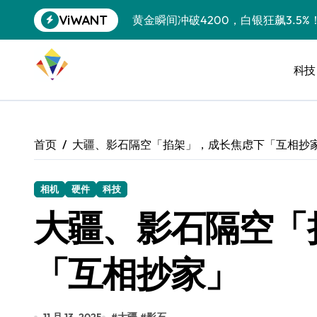
跳
ViWANT
黄金瞬间冲破4200，白银狂飙3.5
转
到
特斯拉中国卖第五，丰田一季净赚两
内
容
科技
Peloton 新车实测：屏幕能转、
Xbox七月大崩盘：裁员3200、
《我的世界》登陆Switch 2：画质
首页
大疆、影石隔空「掐架」，成长焦虑下「互相抄
谷歌DeepMind创始人辞去CEO，但
全球最小U盘，容量却碾压iPhone 
相机
硬件
科技
大疆、影石隔空「
400层堆叠、性能翻倍 三星把最新存
召回X9、合作大众遇冷、高端梦碎：
「互相抄家」
比Model 3便宜？不，比Model 3有
550亿美金！沙特把EA买了，但背了