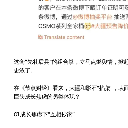
这套“先礼后兵”的组合拳，立马点燃舆情，掀
从电视一哥到声学霸主，
更浓了。
TCL用一套‘完整体系’砸
开了回音壁的顶级牌桌
在《节点财经》看来，大疆和影石”掐架“，表
7 月 27, 2026
巨头成长焦虑的另类体现？
01 成长焦虑下“互相抄家”