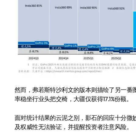
长鑫上市只是开胃菜：合肥正在下一
耳机低音像白开水？90%的人第一步
复古玩家狂喜：Anbernic第三次复刻
Xbox 360 游戏终于要登 PC，光
AirTag 新版到底香不香？一篇帮你
苹果三星偷偷在用的“无感切换”，索尼
Apple Watch 表盘还能这么玩？
追觅清洁电器全球累计出货量破400
然而，弗若斯特沙利文的版本则描绘了另一番图景
率稳坐行业头把交椅，大疆仅获得17.1%份额。
面对统计结果的云泥之别，影石的回应十分微
及权威性无法验证，并提醒投资者注意风险。