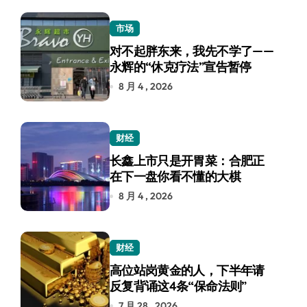
市场
对不起胖东来，我先不学了——
永辉的“休克疗法”宣告暂停
8 月 4 , 2026
财经
长鑫上市只是开胃菜：合肥正
在下一盘你看不懂的大棋
8 月 4 , 2026
财经
高位站岗黄金的人，下半年请
反复背诵这4条“保命法则”
7 月 28 , 2026