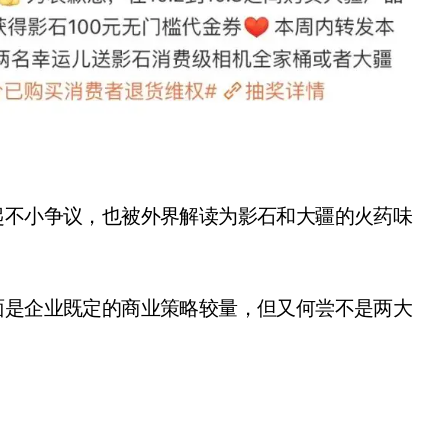
起不小争议，也被外界解读为影石和大疆的火药味
追觅清洁电器全球累计出
货量破4000万台，技术
创新驱动多品类增长
面是企业既定的商业策略较量，但又何尝不是两大
8 月 6, 2026