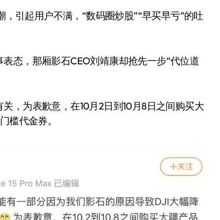
潮，引起用户不满，“数码圈炒股”“早买早亏”的吐
表态，那厢影石CEO刘靖康却抢先一步“代位道
，为表歉意，在10月2日到10月8日之间购买大
无门槛代金券。
小家电