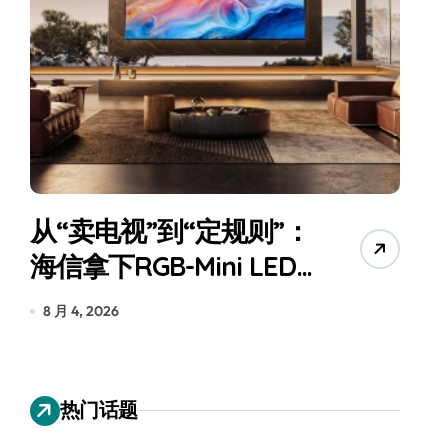
从“卖电视”到“定规则”：
海信拿下RGB-Mini LED
全球话语权
为
8 月 4, 2026
7
热门话题