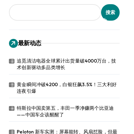
搜索
最新动态
追觅清洁电器全球累计出货量破4000万台，技
术创新驱动多品类增长
黄金瞬间冲破4200，白银狂飙3.5%！三大利好
连夜引爆
特斯拉中国卖第五，丰田一季净赚两个比亚迪
——中国车企该醒醒了
Peloton 新车实测：屏幕能转、风扇怼脸，但最