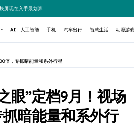
这块屏现在入手最划算
毒”！
AI｜人工智能
手机
汽车出行
智慧生活
动漫游
？实测告诉你
低音，把影院塞进电视柜
be这个接口决定了画质生死
100倍，专抓暗能量和系外行星
电池杀手”
能，最后一个惊到我
宙之眼”定档9月！视场
借尸还魂”，是妙棋还是昏招？
之王？
专抓暗能量和系外行
边”续命了？
力，极速闪装！