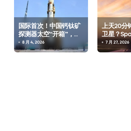
国际首次！中国钙钛矿
上天20分
探测器太空“开箱”，一
卫星？Sp
边探测射线一边光伏发
测试，不
8 月 4, 2026
7 月 27, 2026
电