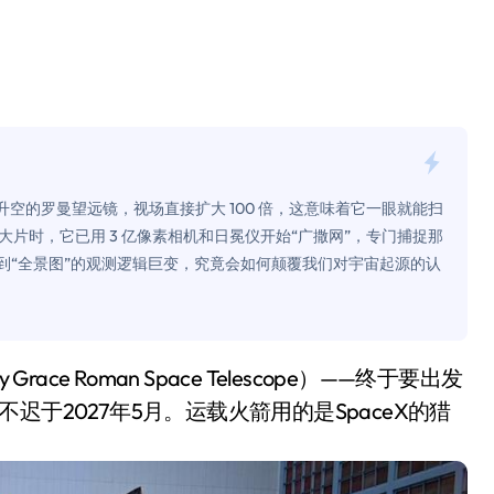
0万台，技术创新驱动多品类增长
%！三大利好连夜引爆
个比亚迪——中国车企该醒醒了
风扇怼脸，但最狠的是那个机械音
卖工作室、网络瘫了，微软这次真急了
空的罗曼望远镜，视场直接扩大 100 倍，这意味着它一眼就能扫
片时，它已用 3 亿像素相机和日冕仪开始“广撒网”，专门捕捉那
大跃进，但鼠标操控才是真·杀手锏？
到“全景图”的观测逻辑巨变，究竟会如何颠覆我们对宇宙起源的认
继续“垂帘听政”？
17顶配？闪迪这波操作太狠了
储技术给了AI
于2027年5月。运载火箭用的是SpaceX的猎
小鹏的“多事之夏”
面儿——试驾雷克萨斯ES 500e