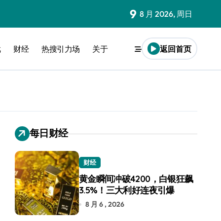
9
8 月 2026, 周日
戏
财经
热搜引力场
关于
返回首页
每日财经
财经
黄金瞬间冲破4200，白银狂飙
3.5%！三大利好连夜引爆
8 月 6 , 2026