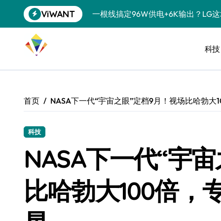
跳
ViWANT
一根线搞定96W供电+6K输出？LG
转
到
洗衣液倒满一盖？你这是在给衣服“下
内
容
科技
宠物美容吸尘器，是智商税还是真香
三星QS90H回音壁评测：内置四重
任天堂藏了20年的秘密：GameCu
首页
NASA下一代“宇宙之眼”定档9月！视场比哈勃大
复古掌机续航攻略：让老游戏机告别“
科学仪器都能接？USB-C的隐藏技
科技
NASA下一代“宇
降噪耳机也搞“青春版”？索尼这招“
SSD涨到肉疼，U盘反而成了性价比
比哈勃大100倍，
净利润暴跌7.7%，苏泊尔开始靠“擦
美的空调以旧换新补贴继续，价格给