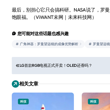
最后，别担心它只会搞科研。NASA说了，罗
饱眼福。（ViWANT未网｜未来科技网）
您可能对这些话题也感兴趣
广角神器：罗曼望远镜的成像优势解析
罗曼望远镜
文
LG首款RGB电视正式开卖！OLED还香吗？
章
导
相关文章
航
科技
科技