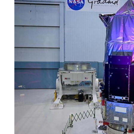
550亿美金！沙特把EA买了，但背了
Xbox 25岁生日送壁纸送徽章，就
别再用汽车USB给MacBook充电了
花钱买宝马，启动先看蜘蛛侠？”车
Windows 11家庭版和专业版，选
你的U盘格式对了吗？详解exFAT和N
维修店最怕的“作死”操作：把手机塞
实测索尼黑科技：能降温能加热的“