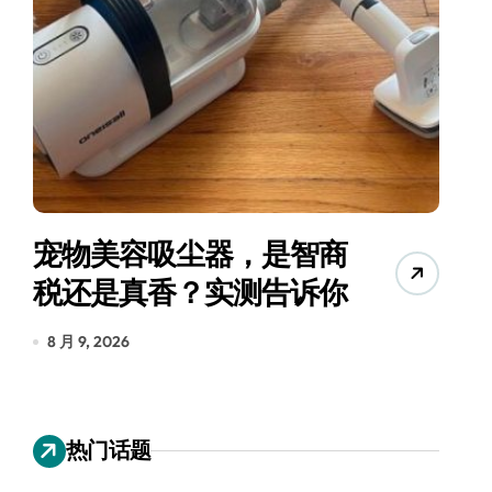
宠物美容吸尘器，是智商
三
税还是真香？实测告诉你
8 月 9, 2026
8
热门话题