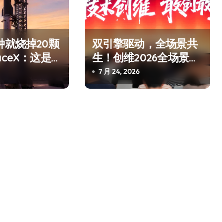
钟就烧掉20颗
双引擎驱动，全场景共
aceX：这是
生！创维2026全场景新
是事故
品发布会圆满举行
7 月 24, 2026