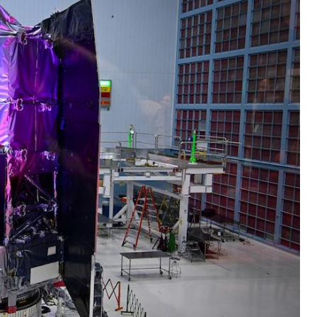
200亿的债
是不送主机，你领不领？
！老司机教你3招真·快充
主怒了：车内不是广告屏！
错真的会后悔吗？
TFS的终极对决
冰箱，你中招了吗？
颈环”，除了贵还有啥缺点？