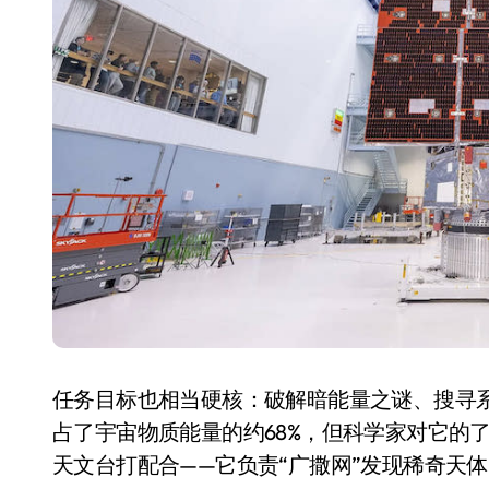
美的空调以旧换新补贴继
续，价格给力，极速闪
装！
8 月 7, 2026
任务目标也相当硬核：破解暗能量之谜、搜寻
占了宇宙物质能量的约68%，但科学家对它的
天文台打配合——它负责“广撒网”发现稀奇天体