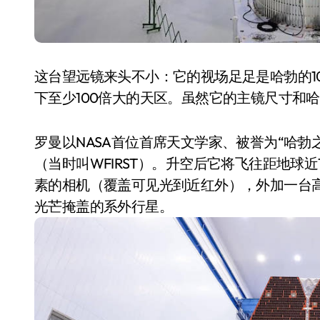
这台望远镜来头不小：它的视场足足是哈勃的1
下至少100倍大的天区。虽然它的主镜尺寸和哈
罗曼以NASA首位首席天文学家、被誉为“哈勃之
（当时叫WFIRST）。升空后它将飞往距地球
素的相机（覆盖可见光到近红外），外加一台
空调
光芒掩盖的系外行星。