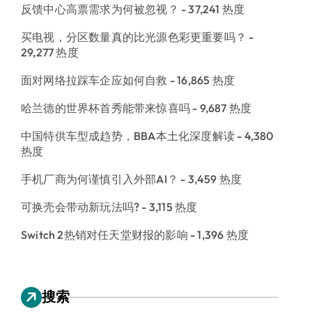
反馈中心高票需求为何被忽视？
- 37,241 热度
买电视，分区数量真的比光源色彩更重要吗？
-
29,277 热度
面对网络拉踩车企应如何自救
- 16,865 热度
哈兰德的世界杯首秀能带来惊喜吗
- 9,687 热度
中国特供车型成趋势，BBA本土化深度解读
- 4,380
热度
手机厂商为何谨慎引入外部AI？
- 3,459 热度
可换壳会带动新玩法吗?
- 3,115 热度
Switch 2热销对任天堂财报的影响
- 1,396 热度
搜索