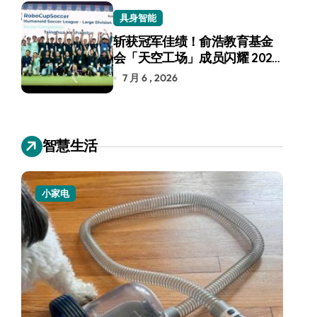
具身智能
斩获冠军佳绩！俞浩教育基金
会「天空工场」成员闪耀 2026
RoboCup 机器人世界杯
7 月 6 , 2026
智慧生活
小家电