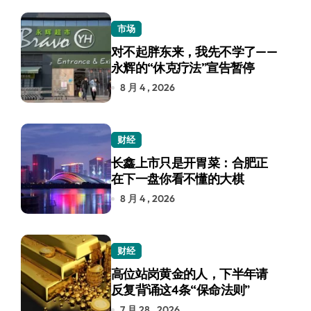
市场
对不起胖东来，我先不学了——
永辉的“休克疗法”宣告暂停
8 月 4 , 2026
财经
长鑫上市只是开胃菜：合肥正
在下一盘你看不懂的大棋
8 月 4 , 2026
财经
高位站岗黄金的人，下半年请
反复背诵这4条“保命法则”
7 月 28 , 2026