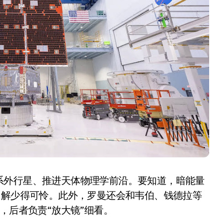
洗衣液倒满一盖？你这是
在给衣服“下毒”！
8 月 9, 2026
系外行星、推进天体物理学前沿。要知道，暗能量
了解少得可怜。此外，罗曼还会和韦伯、钱德拉等
，后者负责“放大镜”细看。