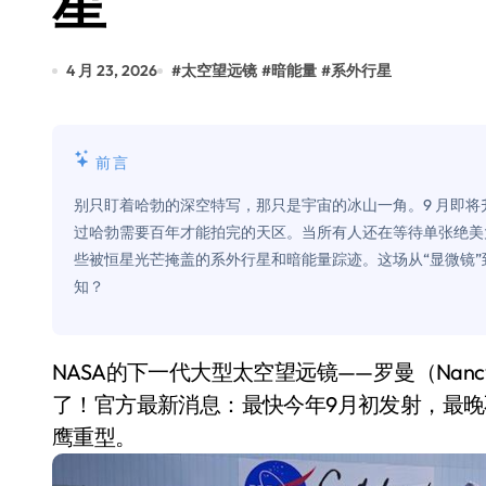
星
追觅清洁电器全球累计出货量破400
黄金瞬间冲破4200，白银狂飙3.5
4 月 23, 2026
#
太空望远镜
#
暗能量
#
系外行星
特斯拉中国卖第五，丰田一季净赚两
Peloton 新车实测：屏幕能转、
前言
Xbox七月大崩盘：裁员3200、
别只盯着哈勃的深空特写，那只是宇宙的冰山一角。9 月即将升
过哈勃需要百年才能拍完的天区。当所有人还在等待单张绝美大
《我的世界》登陆Switch 2：画质
些被恒星光芒掩盖的系外行星和暗能量踪迹。这场从“显微镜”
谷歌DeepMind创始人辞去CEO，但
知？
全球最小U盘，容量却碾压iPhone 
400层堆叠、性能翻倍 三星把最新存
NASA的下一代大型太空望远镜——罗曼（Nancy Grace Roman Space Telescope）——终于要出发
了！官方最新消息：最快今年9月初发射，最晚不迟
召回X9、合作大众遇冷、高端梦碎：
鹰重型。
比Model 3便宜？不，比Model 3有