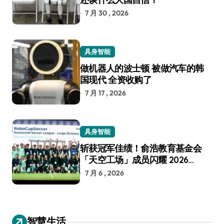
7 月 30 , 2026
具身智能
做机器人的波士顿 被做汽车的韩
国现代 全资收购了
7 月 17 , 2026
具身智能
斩获冠军佳绩！俞浩教育基金会
「天空工场」成员闪耀 2026
RoboCup 机器人世界杯
7 月 6 , 2026
智慧生活