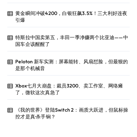
黄金瞬间冲破4200，白银狂飙3.5%！三大利好连夜
引爆
特斯拉中国卖第五，丰田一季净赚两个比亚迪——中
国车企该醒醒了
Peloton 新车实测：屏幕能转、风扇怼脸，但最狠的
是那个机械音
Xbox七月大崩盘：裁员3200、卖工作室、网络瘫
了，微软这次真急了
《我的世界》登陆Switch 2：画质大跃进，但鼠标操
控才是真·杀手锏？