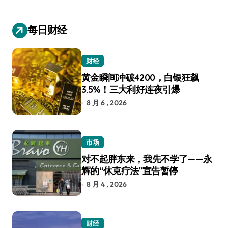
每日财经
财经
黄金瞬间冲破4200，白银狂飙
3.5%！三大利好连夜引爆
8 月 6 , 2026
市场
对不起胖东来，我先不学了——永
辉的“休克疗法”宣告暂停
8 月 4 , 2026
财经