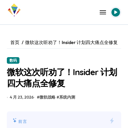
跳
转
到
内
容
首页
微软这次听劝了！Insider 计划四大痛点全修复
数码
微软这次听劝了！Insider 计划
四大痛点全修复
4 月 23, 2026
#
微软战略
#
系统内测
前言