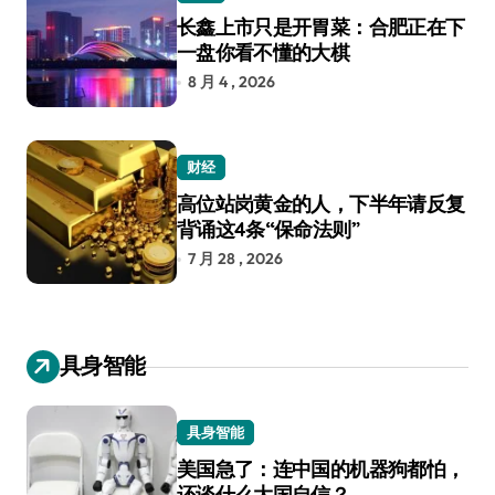
长鑫上市只是开胃菜：合肥正在下
一盘你看不懂的大棋
8 月 4 , 2026
财经
高位站岗黄金的人，下半年请反复
背诵这4条“保命法则”
7 月 28 , 2026
具身智能
具身智能
美国急了：连中国的机器狗都怕，
还谈什么大国自信？