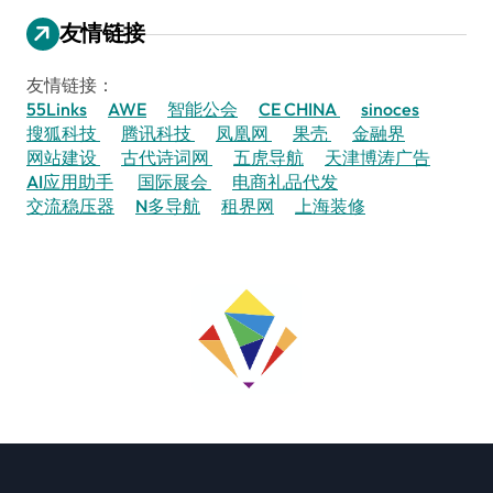
友情链接
友情链接：
55Links
AWE
智能公会
CE CHINA
sinoces
搜狐科技
腾讯科技
凤凰网
果壳
金融界
网站建设
古代诗词网
五虎导航
天津博涛广告
AI应用助手
国际展会
电商礼品代发
交流稳压器
N多导航
租界网
上海装修