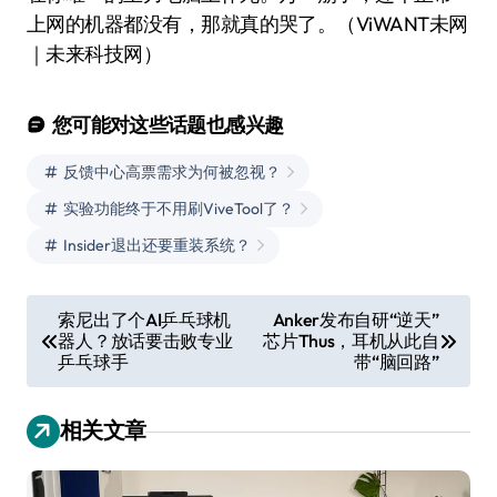
上网的机器都没有，那就真的哭了。（ViWANT未网
｜未来科技网）
您可能对这些话题也感兴趣
反馈中心高票需求为何被忽视？
实验功能终于不用刷ViveTool了？
Insider退出还要重装系统？
文
索尼出了个AI乒乓球机
Anker发布自研“逆天”
器人？放话要击败专业
芯片Thus，耳机从此自
章
乒乓球手
带“脑回路”
导
航
相关文章