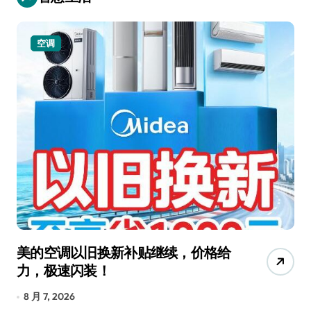
空调
美的空调以旧换新补贴继续，价格给
追
力，极速闪装！
4
长
8 月 7, 2026
8