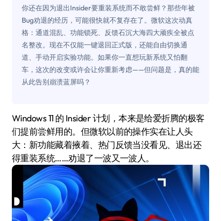
你还在因为退出Insider要重装系统而不敢尝鲜？那些年被
Bug劝退的经历，可能很快就不复存在了。微软这次动真
格：通道混乱、功能锁死、反馈石沉大海四大顽疾全被点
名整改。现在不仅能一键退回正式版，还能自由切换通
道、手动开启实验功能。如果你一直想玩新系统又怕翻
车，这次的改变或许会让你重新考虑——但问题是，真的能
从此告别崩溃蓝屏吗？
Windows 11 的 Insider 计划，本来是给爱折腾的极客
们提前尝鲜用的。但微软以前的操作实在让人头
大：新功能藏着掖着、热门反馈当没看见、退出还
得重装系统……劝退了一波又一波人。