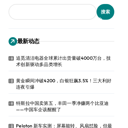
搜索
最新动态
追觅清洁电器全球累计出货量破4000万台，技
术创新驱动多品类增长
黄金瞬间冲破4200，白银狂飙3.5%！三大利好
连夜引爆
特斯拉中国卖第五，丰田一季净赚两个比亚迪
——中国车企该醒醒了
Peloton 新车实测：屏幕能转、风扇怼脸，但最