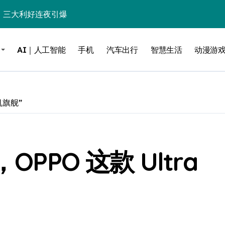
%！三大利好连夜引爆
个比亚迪——中国车企该醒醒了
AI｜人工智能
手机
汽车出行
智慧生活
动漫游
风扇怼脸，但最狠的是那个机械音
卖工作室、网络瘫了，微软这次真急了
大跃进，但鼠标操控才是真·杀手锏？
机旗舰”
继续“垂帘听政”？
17顶配？闪迪这波操作太狠了
PPO 这款 Ultra
储技术给了AI
小鹏的“多事之夏”
面儿——试驾雷克萨斯ES 500e
200亿的债