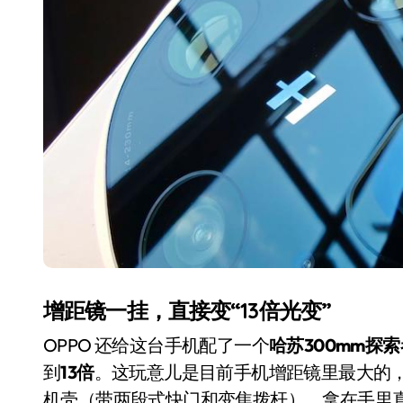
从电视一哥到声学霸主，
TCL用一套‘完整体系’砸
开了回音壁的顶级牌桌
7 月 27, 2026
增距镜一挂，直接变“13倍光变”
OPPO 还给这台手机配了一个
哈苏300mm探
到
13倍
。这玩意儿是目前手机增距镜里最大的，比
机壳（带两段式快门和变焦拨杆），拿在手里