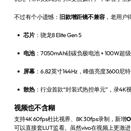
不过有个小遗憾：
旧款增距镜不兼容
，老用户
芯片
：骁龙8 Elite Gen 5
电池
：7050mAh硅碳负极电池 + 100W超
屏幕
：6.82英寸144Hz，峰值亮度3600尼
散热
：行业首款“封装式热控单元”，录4K
视频也不含糊
支持4K 60fps杜比视界、8K 30fps录制，新增
O
可以直接套LUT监看。虽然vivo在视频上更激