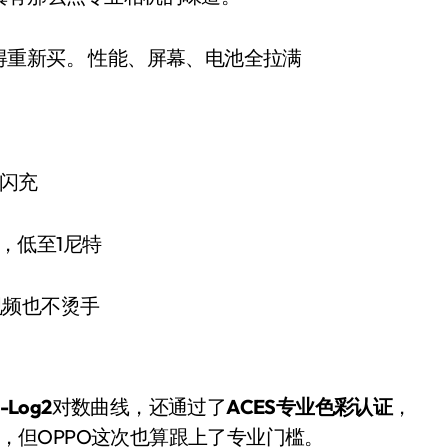
得重新买。 性能、屏幕、电池全拉满
级闪充
特，低至1尼特
视频也不烫手
-Log2
对数曲线，还通过了
ACES专业色彩认证
，
进，但OPPO这次也算跟上了专业门槛。