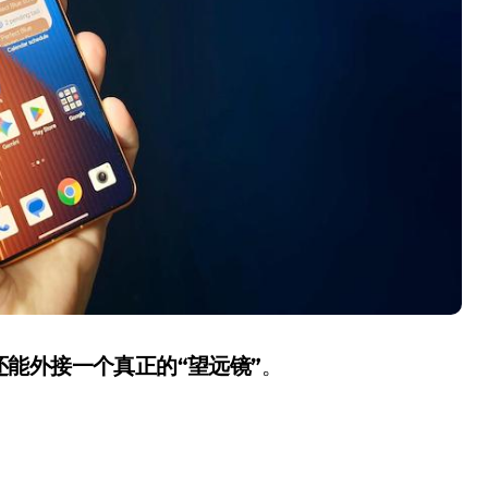
盘你看不懂的大棋
就做错了
GBA SP，情怀拉满
盘党也能“以盘换数”了？
避坑+种草
Bose却学不会？一文讲透
保姆级教程，有手就会！
0万台，技术创新驱动多品类增长
能外接一个真正的“望远镜”
。
：