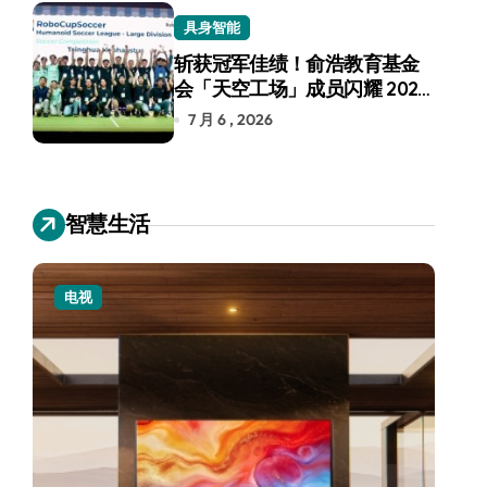
具身智能
斩获冠军佳绩！俞浩教育基金
会「天空工场」成员闪耀 2026
RoboCup 机器人世界杯
7 月 6 , 2026
智慧生活
电视