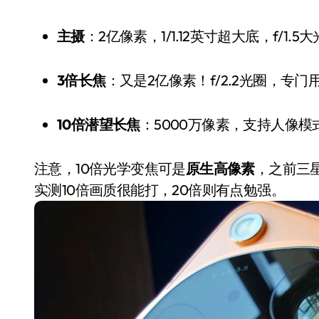
主摄
：2亿像素，1/1.12英寸超大底，f/1.5
3倍长焦
：又是2亿像素！f/2.2光圈，专
10倍潜望长焦
：5000万像素，支持人像模
注意，10倍光学变焦可是
原生高像素
，之前三星
实测10倍画质很能打，20倍则有点勉强。
电视