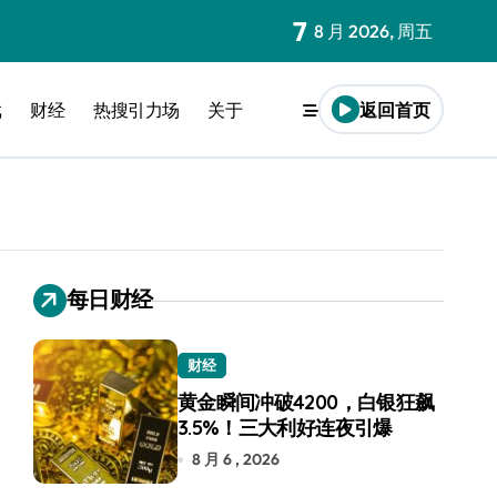
7
8 月 2026, 周五
戏
财经
热搜引力场
关于
返回首页
每日财经
财经
黄金瞬间冲破4200，白银狂飙
3.5%！三大利好连夜引爆
8 月 6 , 2026