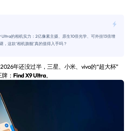
是不送主机，你领不领？
！老司机教你3招真·快充
主怒了：车内不是广告屏！
X9 Ultra的相机实力：2亿像素主摄、原生10倍光学、可外挂13倍增
错真的会后悔吗？
，这款‘相机旗舰’真的值得入手吗？
TFS的终极对决
冰箱，你中招了吗？
王牌：
Find X9 Ultra
。
测，值不值得冲？
Mini LED全球话语权
“休克疗法”宣告暂停
开箱”，一边探测射线一边光伏发电
准版逼近4800