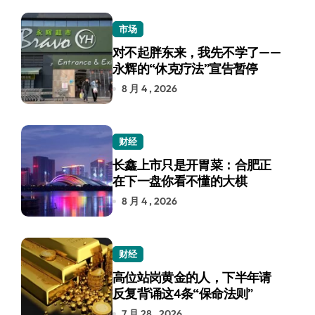
市场
对不起胖东来，我先不学了——
永辉的“休克疗法”宣告暂停
8 月 4 , 2026
财经
长鑫上市只是开胃菜：合肥正
在下一盘你看不懂的大棋
8 月 4 , 2026
财经
高位站岗黄金的人，下半年请
反复背诵这4条“保命法则”
7 月 28 , 2026