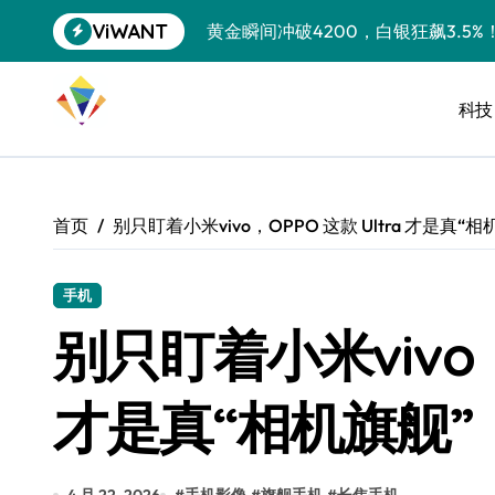
跳
ViWANT
黄金瞬间冲破4200，白银狂飙3.5
转
到
特斯拉中国卖第五，丰田一季净赚两
内
容
科技
Peloton 新车实测：屏幕能转、
Xbox七月大崩盘：裁员3200、
《我的世界》登陆Switch 2：画质
首页
别只盯着小米vivo，OPPO 这款 Ultra 才是真“相
谷歌DeepMind创始人辞去CEO，但
全球最小U盘，容量却碾压iPhone 
手机
别只盯着小米vivo，O
400层堆叠、性能翻倍 三星把最新存
召回X9、合作大众遇冷、高端梦碎：
才是真“相机旗舰”
比Model 3便宜？不，比Model 3有
550亿美金！沙特把EA买了，但背了