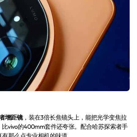
追觅清洁电器全球累计出
货量破4000万台，技术
创新驱动多品类增长
8 月 6, 2026
索者增距镜
，装在3倍长焦镜头上，能把光学变焦拉
vivo的400mm套件还夸张。配合哈苏探索者手
真有那么点专业相机的味道。