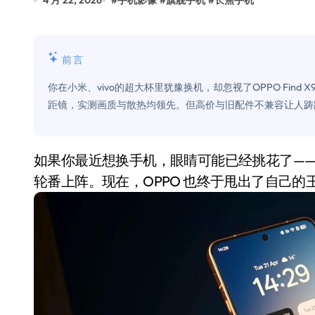
4 月 22, 2026
#
手机影像
#
旗舰手机
#
长焦手机
Xbox 25岁生日送壁纸送徽章，就
别再用汽车USB给MacBook充电了
前言
花钱买宝马，启动先看蜘蛛侠？”车
你在小米、vivo的超大杯里犹豫换机，却忽视了OPPO Find 
Windows 11家庭版和专业版，选
距镜，实测画质与散热均领先。但高价与旧配件不兼容让人踌躇
你的U盘格式对了吗？详解exFAT和N
维修店最怕的“作死”操作：把手机塞
如果你最近想换手机，眼睛可能已经挑花了——2026年还没过半，三星、小米、vivo的“超大杯”
轮番上阵。现在，OPPO 也终于甩出了自己的
轻到忽略不计 大疆Mini 2S内录实
从“卖电视”到“定规则”：海信拿下RGB-
对不起胖东来，我先不学了——永辉的
国际首次！中国钙钛矿探测器太空“
小米涨价！K90跳上3099，小米17标