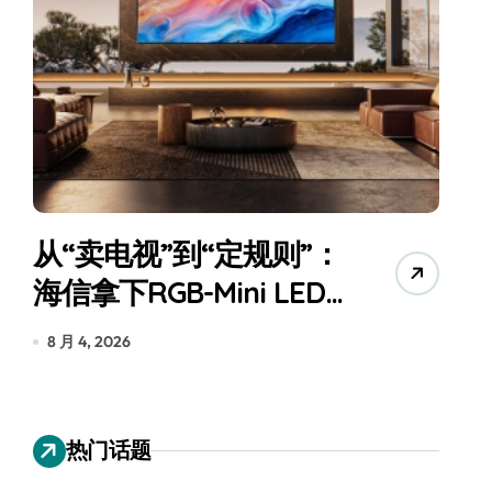
从“卖电视”到“定规则”：
海信拿下RGB-Mini LED
全球话语权
为
8 月 4, 2026
7
热门话题