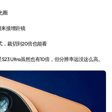
大光圈
门用来接增距镜
式，裁切到20倍也能看
S23 Ultra虽然也有10倍，但分辨率远没这么高。
小家电