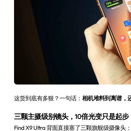
长鑫上市只是开胃菜：合肥正在下一
耳机低音像白开水？90%的人第一步
复古玩家狂喜：Anbernic第三次复刻
Xbox 360 游戏终于要登 PC，光
AirTag 新版到底香不香？一篇帮你
苹果三星偷偷在用的“无感切换”，索尼
Apple Watch 表盘还能这么玩？
追觅清洁电器全球累计出货量破400
这货到底有多狠？一句话：
相机堆料到离谱，还
三颗主摄级别镜头，10倍光变只是起步
Find X9 Ultra 背面直接塞了三颗旗舰级摄像头