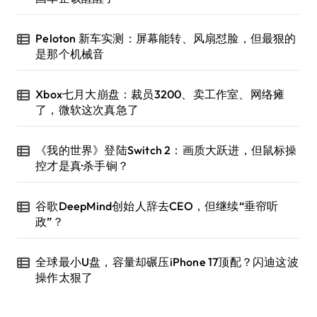
Peloton 新车实测：屏幕能转、风扇怼脸，但最狠的
是那个机械音
Xbox七月大崩盘：裁员3200、卖工作室、网络瘫
了，微软这次真急了
《我的世界》登陆Switch 2：画质大跃进，但鼠标操
控才是真·杀手锏？
谷歌DeepMind创始人辞去CEO，但继续“垂帘听
政”？
全球最小U盘，容量却碾压iPhone 17顶配？闪迪这波
操作太狠了