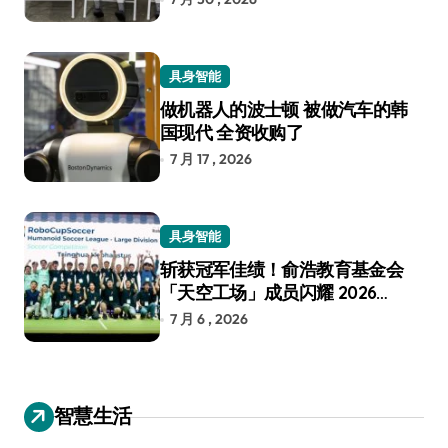
具身智能
做机器人的波士顿 被做汽车的韩
国现代 全资收购了
7 月 17 , 2026
具身智能
斩获冠军佳绩！俞浩教育基金会
「天空工场」成员闪耀 2026
RoboCup 机器人世界杯
7 月 6 , 2026
智慧生活