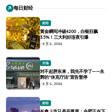
每日财经
财经
黄金瞬间冲破4200，白银狂飙
3.5%！三大利好连夜引爆
8 月 6 , 2026
市场
对不起胖东来，我先不学了——永
辉的“休克疗法”宣告暂停
8 月 4 , 2026
财经
长鑫上市只是开胃菜：合肥正在下