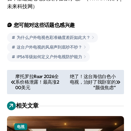
未来科技网）
您可能对这些话题也感兴趣
为什么户外电视色彩准确度差距如此大？
这台户外电视的风扇声到底吵不吵？
IP56等级如何定义户外电视防护能力
文
摩托罗拉Razr 2026全
绝了！这台海信白色小
系价格泄露！最高涨2
电视，治好了我卧室的
章
00美元
“颜值焦虑”
导
航
相关文章
电视