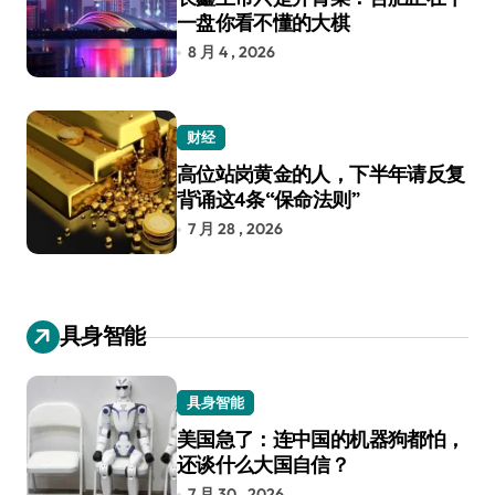
一盘你看不懂的大棋
8 月 4 , 2026
财经
高位站岗黄金的人，下半年请反复
背诵这4条“保命法则”
7 月 28 , 2026
具身智能
具身智能
美国急了：连中国的机器狗都怕，
还谈什么大国自信？
7 月 30 , 2026