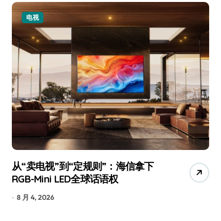
电视
小家
从“卖电视”到“定规则”：海信拿下
追觅、
GB-Mini LED全球话语权
已被美
8 月 4, 2026
7 月 30,