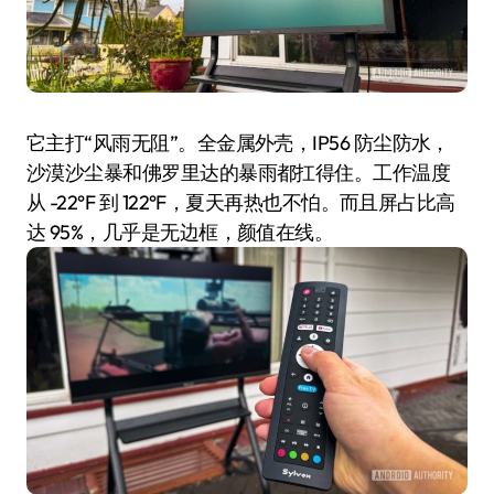
它主打“风雨无阻”。全金属外壳，IP56 防尘防水，
沙漠沙尘暴和佛罗里达的暴雨都扛得住。工作温度
从 -22°F 到 122°F，夏天再热也不怕。而且屏占比高
达 95%，几乎是无边框，颜值在线。