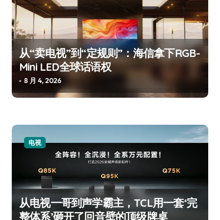
从“卖电视”到“定规则”：海信拿下RGB-
Mini LED全球话语权
8 月 4, 2026
电视
从电视一哥到声学霸主，TCL用一套‘完
整体系’砸开了回音壁的顶级牌桌