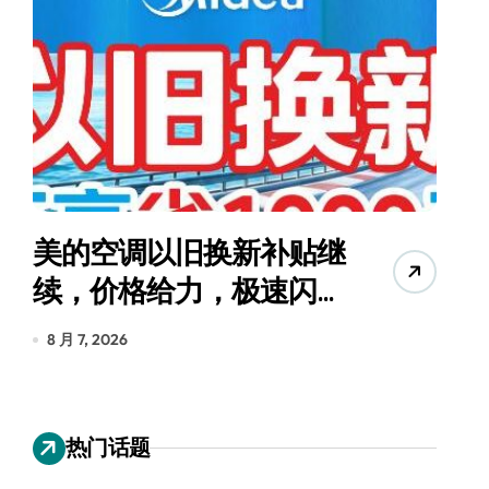
美的空调以旧换新补贴继
续，价格给力，极速闪
货
装！
8 月 7, 2026
8
热门话题