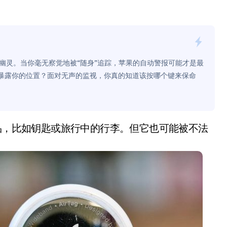
面儿——试驾雷克萨斯ES 500e
200亿的债
是不送主机，你领不领？
的幽灵。当你毫无察觉地被“随身”追踪，苹果的自动警报可能才是最
！老司机教你3招真·快充
内暴露你的位置？面对无声的监视，你真的知道该按哪个键来保命
主怒了：车内不是广告屏！
错真的会后悔吗？
TFS的终极对决
。
冰箱，你中招了吗？
测，值不值得冲？
Mini LED全球话语权
“休克疗法”宣告暂停