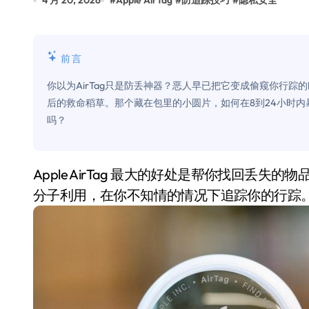
4 月 20, 2026
#
Apple AirTag
#
防追踪技巧
#
隐私安全
比Model 3便宜？不，比Model 3有
550亿美金！沙特把EA买了，但背了
前言
Xbox 25岁生日送壁纸送徽章，就
你以为AirTag只是防丢神器？恶人早已把它变成偷窥你行踪
别再用汽车USB给MacBook充电了
后的救命稻草。那个藏在包里的小圆片，如何在8到24小时
吗？
花钱买宝马，启动先看蜘蛛侠？”车
Windows 11家庭版和专业版，选
Apple AirTag 最大的好处是帮你找回丢失的物品，比如钥匙或旅行中的行李。但它也可能被不法
你的U盘格式对了吗？详解exFAT和N
分子利用，在你不知情的情况下追踪你的行踪
维修店最怕的“作死”操作：把手机塞
轻到忽略不计 大疆Mini 2S内录实
从“卖电视”到“定规则”：海信拿下RGB-
对不起胖东来，我先不学了——永辉的