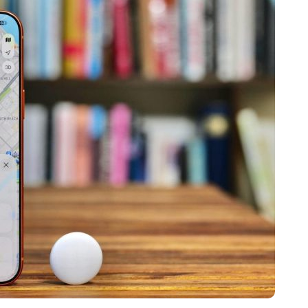
净利润暴跌7.7%，苏泊尔
开始靠“擦边”续命了？
8 月 7, 2026