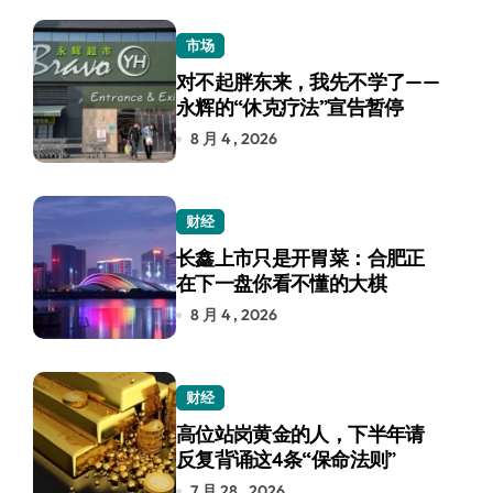
市场
对不起胖东来，我先不学了——
永辉的“休克疗法”宣告暂停
8 月 4 , 2026
财经
长鑫上市只是开胃菜：合肥正
在下一盘你看不懂的大棋
8 月 4 , 2026
财经
高位站岗黄金的人，下半年请
反复背诵这4条“保命法则”
7 月 28 , 2026