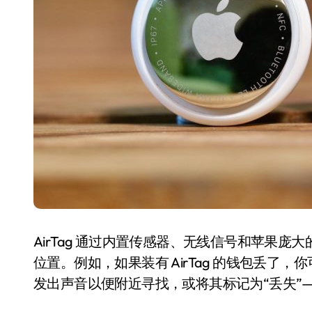
国际首次！中国钙钛矿探测器太空“
小米涨价！K90跳上3099，小米17标
长鑫上市只是开胃菜：合肥正在下一
耳机低音像白开水？90%的人第一步
复古玩家狂喜：Anbernic第三次复刻
Xbox 360 游戏终于要登 PC，光
AirTag 新版到底香不香？一篇帮你
净利润暴跌7.7%，苏泊尔开始靠“擦
AirTag 通过内置传感器、无线信号和苹果庞
位置。例如，如果装有 AirTag 的钱包丢了，你可
发出声音以便附近寻找，或将其标记为“丢失”