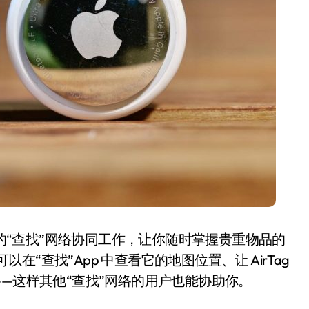
开箱”，一边探测射线一边光伏发电
准版逼近4800
盘你看不懂的大棋
就做错了
GBA SP，情怀拉满
盘党也能“以盘换数”了？
避坑+种草
边”续命了？
大的“查找”网络协同工作，让你随时掌握贵重物品的
以在“查找”App 中查看它的地图位置、让 AirTag
——这样其他“查找”网络的用户也能协助你。