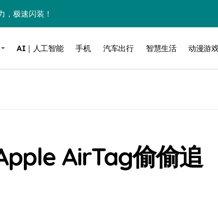
力，极速闪装！
0万台，技术创新驱动多品类增长
AI｜人工智能
手机
汽车出行
智慧生活
动漫游
%！三大利好连夜引爆
个比亚迪——中国车企该醒醒了
风扇怼脸，但最狠的是那个机械音
卖工作室、网络瘫了，微软这次真急了
大跃进，但鼠标操控才是真·杀手锏？
le AirTag偷偷追
继续“垂帘听政”？
17顶配？闪迪这波操作太狠了
储技术给了AI
小鹏的“多事之夏”