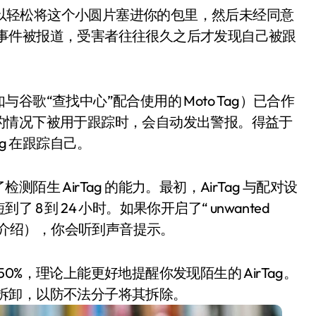
士可以轻松将这个小圆片塞进你的包里，然后未经同意
的跟踪事件被报道，受害者往往很久之后才发现自己被跟
歌“查找中心”配合使用的 Moto Tag）已合作
的情况下被用于跟踪时，会自动发出警报。得益于
g 在跟踪自己。
生 AirTag 的能力。最初，AirTag 与配对设
小家电
 到 24 小时。如果你开启了“ unwanted
醒，下文会介绍），你会听到声音提示。
 50%，理论上能更好地提醒你发现陌生的 AirTag。
更难拆卸，以防不法分子将其拆除。