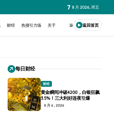
7
8 月 2026, 周五
戏
财经
热搜引力场
关于
返回首页
每日财经
财经
黄金瞬间冲破4200，白银狂飙
3.5%！三大利好连夜引爆
8 月 6 , 2026