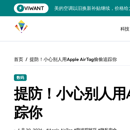
跳
ViWANT
美的空调以旧换新补贴继续，价格给
转
到
追觅清洁电器全球累计出货量破400
内
容
科技
黄金瞬间冲破4200，白银狂飙3.5
特斯拉中国卖第五，丰田一季净赚两
Peloton 新车实测：屏幕能转、
首页
提防！小心别人用Apple AirTag偷偷追踪你
Xbox七月大崩盘：裁员3200、
《我的世界》登陆Switch 2：画质
数码
提防！小心别人用App
谷歌DeepMind创始人辞去CEO，但
全球最小U盘，容量却碾压iPhone 
踪你
400层堆叠、性能翻倍 三星把最新存
召回X9、合作大众遇冷、高端梦碎：