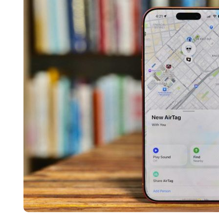
追觅、石头科技注意：你
们的扫地机已被美国认定
为“战略武器”
7 月 30, 2026