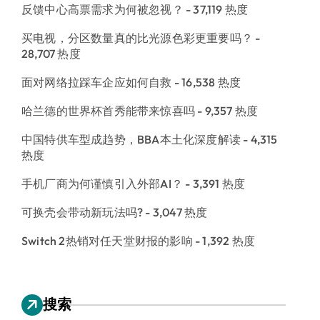
反馈中心高票需求为何被忽视？
- 37,119 热度
买电视，分区数量真的比光源色彩更重要吗？
-
28,707 热度
面对网络拉踩车企应如何自救
- 16,538 热度
哈兰德的世界杯首秀能带来惊喜吗
- 9,357 热度
中国特供车型成趋势，BBA本土化深度解读
- 4,315
热度
手机厂商为何谨慎引入外部AI？
- 3,391 热度
可换壳会带动新玩法吗?
- 3,047 热度
Switch 2热销对任天堂财报的影响
- 1,392 热度
搜索