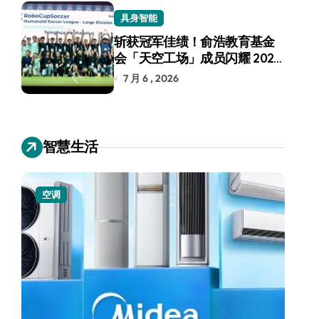
具身智能
斩获冠军佳绩！俞浩教育基金
会「天空工场」成员闪耀 2026
RoboCup 机器人世界杯
7 月 6 , 2026
智慧生活
空调