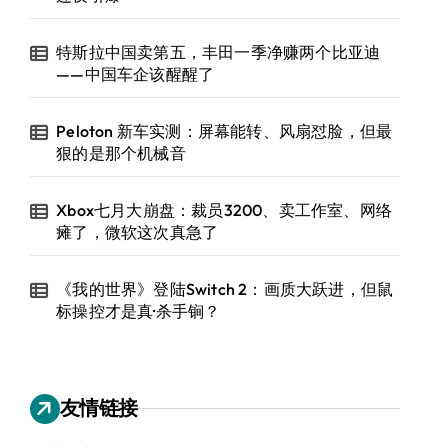
特斯拉中国卖第五，丰田一季净赚两个比亚迪
——中国车企该醒醒了
Peloton 新车实测：屏幕能转、风扇怼脸，但最
狠的是那个机械音
Xbox七月大崩盘：裁员3200、卖工作室、网络
瘫了，微软这次真急了
《我的世界》登陆Switch 2：画质大跃进，但鼠
标操控才是真·杀手锏？
友情链接