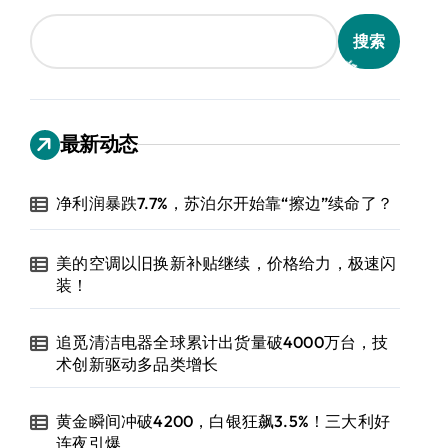
搜索
最新动态
净利润暴跌7.7%，苏泊尔开始靠“擦边”续命了？
美的空调以旧换新补贴继续，价格给力，极速闪
装！
追觅清洁电器全球累计出货量破4000万台，技
术创新驱动多品类增长
黄金瞬间冲破4200，白银狂飙3.5%！三大利好
连夜引爆