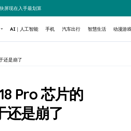
这块屏现在入手最划算
毒”！
AI｜人工智能
手机
汽车出行
智慧生活
动漫游
？实测告诉你
低音，把影院塞进电视柜
be这个接口决定了画质生死
o 终于还是崩了
电池杀手”
能，最后一个惊到我
18 Pro 芯片的
借尸还魂”，是妙棋还是昏招？
之王？
 终于还是崩了
边”续命了？
力，极速闪装！