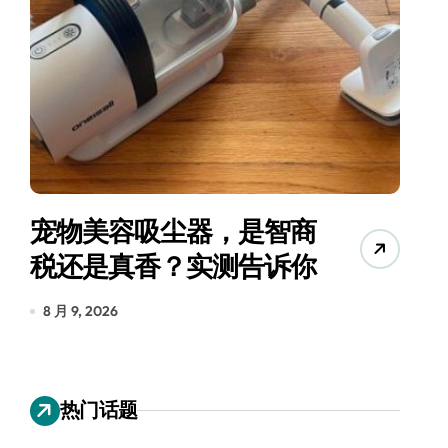
宠物美容吸尘器，是智商
三
税还是真香？实测告诉你
8 月 9, 2026
8
热门话题