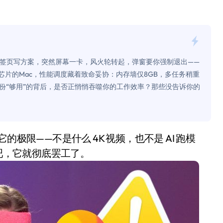
0万台，技术创新驱动多品类增长
%！三大利好连夜引爆
个比亚迪——中国车企该醒醒了
ari标签页写方案，突然屏幕一卡，风火轮转起，弹窗要你强制退出——
风扇怼脸，但最狠的是那个机械音
Pro芯片的Mac，性能调度藏着致命妥协：内存墙仅8GB，多任务稍重
份“够用”的背后，是否正悄悄吞噬你的工作效率？那些没告诉你的
卖工作室、网络瘫了，微软这次真急了
大跃进，但鼠标操控才是真·杀手锏？
继续“垂帘听政”？
17顶配？闪迪这波操作太狠了
 个吧，它就彻底罢工了。
储技术给了AI
小鹏的“多事之夏”
面儿——试驾雷克萨斯ES 500e