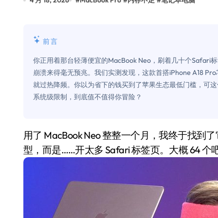
4 月 18, 2026
#
MacBook Pro
#
内存不足
#
笔记本电脑
追觅清洁电器全球累计出货量破400
黄金瞬间冲破4200，白银狂飙3.5
前言
特斯拉中国卖第五，丰田一季净赚两
你正用着那台轻薄便宜的MacBook Neo，刷着几十个Saf
Peloton 新车实测：屏幕能转、
崩溃来得毫无预兆。我们实测发现，这款首搭iPhone A18 
就过热降频。你以为省下的钱买到了苹果生态最低门槛，可这
Xbox七月大崩盘：裁员3200、
系统级限制，到底值不值得你冒险？
《我的世界》登陆Switch 2：画质
谷歌DeepMind创始人辞去CEO，但
用了 MacBook Neo 整整一个月，我终于找到了它的极限——不是什么 4K 视频，也不是 AI 跑模
全球最小U盘，容量却碾压iPhone 
型，而是……开太多 Safari 标签页。大概 64
400层堆叠、性能翻倍 三星把最新存
召回X9、合作大众遇冷、高端梦碎：
比Model 3便宜？不，比Model 3有