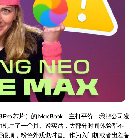
200亿的债
是不送主机，你领不领？
！老司机教你3招真·快充
主怒了：车内不是广告屏！
错真的会后悔吗？
TFS的终极对决
冰箱，你中招了吗？
颈环”，除了贵还有啥缺点？
18 Pro 芯片）的 MacBook，主打平价。我把公司发
它当主力机用了一个月。说实话，大部分时间体验都不
还很顶，粉色外观也讨喜。作为入门机或者出差备