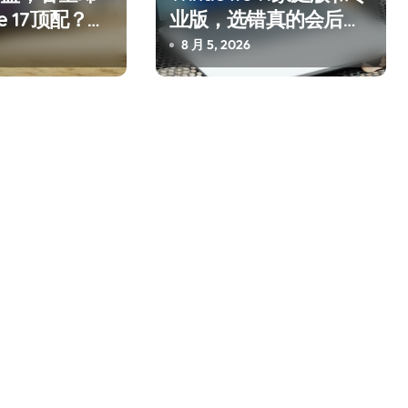
ne 17顶配？闪
业版，选错真的会后悔
作太狠了
吗？
8 月 5, 2026