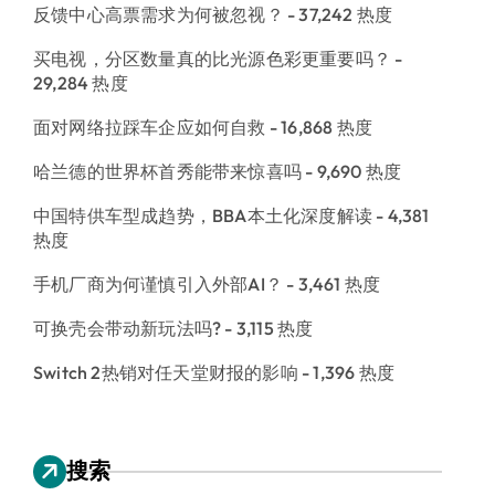
反馈中心高票需求为何被忽视？
- 37,242 热度
买电视，分区数量真的比光源色彩更重要吗？
-
29,284 热度
面对网络拉踩车企应如何自救
- 16,868 热度
哈兰德的世界杯首秀能带来惊喜吗
- 9,690 热度
中国特供车型成趋势，BBA本土化深度解读
- 4,381
热度
手机厂商为何谨慎引入外部AI？
- 3,461 热度
可换壳会带动新玩法吗?
- 3,115 热度
Switch 2热销对任天堂财报的影响
- 1,396 热度
搜索