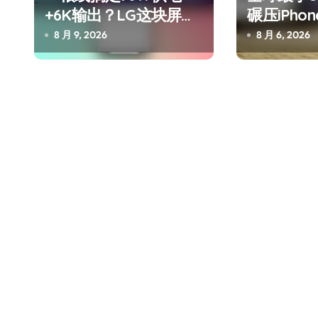
+6K输出？LG这块屏现
碾压iPho
在入手最划算
迪这波操
8 月 9, 2026
8 月 6, 2026