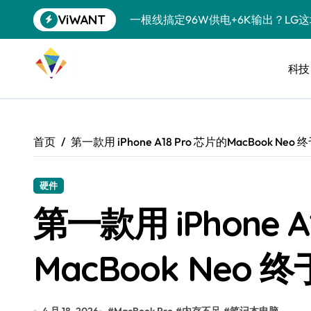
跳
ViWANT
一根线搞定96W供电+6K输出？LG
转
到
洗衣液倒满一盖？你这是在给衣服“下
内
容
科技
宠物美容吸尘器，是智商税还是真香
三星QS90H回音壁评测：内置四重
任天堂藏了20年的秘密：GameCu
首页
第一款用 iPhone A18 Pro 芯片的MacBook Ne
复古掌机续航攻略：让老游戏机告别“
科学仪器都能接？USB-C的隐藏技
硬件
第一款用 iPhone A
降噪耳机也搞“青春版”？索尼这招“
SSD涨到肉疼，U盘反而成了性价比
MacBook Neo
净利润暴跌7.7%，苏泊尔开始靠“擦
美的空调以旧换新补贴继续，价格给