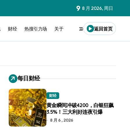
9
8 月 2026, 周日
戏
财经
热搜引力场
关于
返回首页
每日财经
财经
黄金瞬间冲破4200，白银狂飙
3.5%！三大利好连夜引爆
8 月 6 , 2026