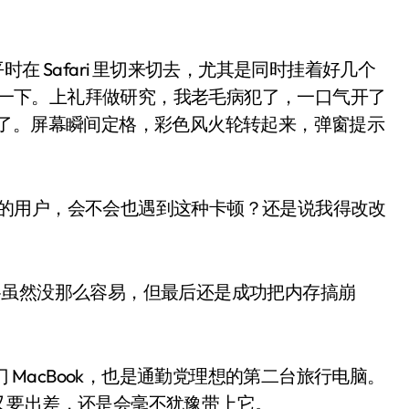
在 Safari 里切来切去，尤其是同时挂着好几个
不时就会卡一下。上礼拜做研究，我老毛病犯了，一口气开了
存撑爆了。屏幕瞬间定格，彩色风火轮转起来，弹窗提示
级过来的用户，会不会也遇到这种卡顿？还是说我得改改
洗衣机
—虽然没那么容易，但最后还是成功把内存搞崩
门 MacBook，也是通勤党理想的第二台旅行电脑。
又要出差，还是会毫不犹豫带上它。