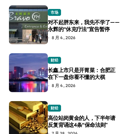
市场
对不起胖东来，我先不学了——
永辉的“休克疗法”宣告暂停
8 月 4 , 2026
财经
长鑫上市只是开胃菜：合肥正
在下一盘你看不懂的大棋
8 月 4 , 2026
财经
高位站岗黄金的人，下半年请
反复背诵这4条“保命法则”
7 月 28 , 2026