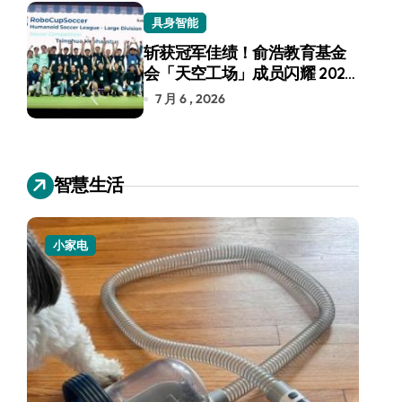
具身智能
斩获冠军佳绩！俞浩教育基金
会「天空工场」成员闪耀 2026
RoboCup 机器人世界杯
7 月 6 , 2026
智慧生活
小家电