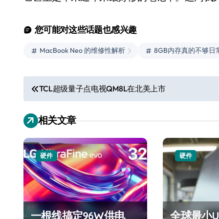
您可能对这些话题也感兴趣
MacBook Neo 的维修性解析
8GB内存真的不够日
文
TCL超级量子点电视QM8L在北美上市
章
美的空调以旧换新补贴继
相关文章
导
续，价格给力，极速闪
航
装！
8 月 7, 2026
硬件
硬件
一根线搞定96W供电
全球最小