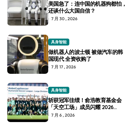
美国急了：连中国的机器狗都怕，
还谈什么大国自信？
7 月 30 , 2026
具身智能
做机器人的波士顿 被做汽车的韩
国现代 全资收购了
7 月 17 , 2026
具身智能
斩获冠军佳绩！俞浩教育基金会
「天空工场」成员闪耀 2026
RoboCup 机器人世界杯
7 月 6 , 2026