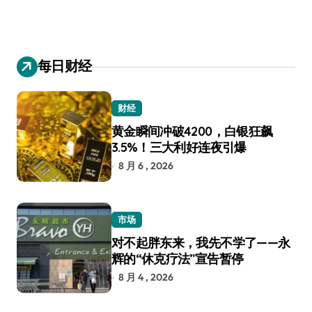
每日财经
财经
黄金瞬间冲破4200，白银狂飙
3.5%！三大利好连夜引爆
8 月 6 , 2026
市场
对不起胖东来，我先不学了——永
辉的“休克疗法”宣告暂停
8 月 4 , 2026