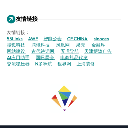
友情链接
友情链接：
55Links
AWE
智能公会
CE CHINA
sinoces
搜狐科技
腾讯科技
凤凰网
果壳
金融界
网站建设
古代诗词网
五虎导航
天津博涛广告
AI应用助手
国际展会
电商礼品代发
交流稳压器
N多导航
租界网
上海装修