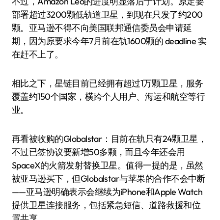
不过，Amazon Leo的进度明显落后于计划。原定要
部署超过3200颗低轨道卫星，到现在只发了约200
颗。亚马逊不得不向美国联邦通信委员会申请延
期，因为原要求今年7月前在轨1600颗的 deadline 实
在赶不上了。
相比之下，星链目前已经拥有超过1万颗卫星，服务
覆盖约150个国家，横跨个人用户、海运和航空等行
业。
再看被收购的Globalstar：目前在轨只有24颗卫星，
不过已签协议要新增50多颗，而且今年还会用
SpaceX的火箭发射替换卫星。值得一提的是，虽然
被亚马逊买下，但Globalstar与苹果的合作不会中断
——亚马逊明确表示会继续为iPhone和Apple Watch
提供卫星连接服务，包括紧急短信、道路救援和位
置共享。