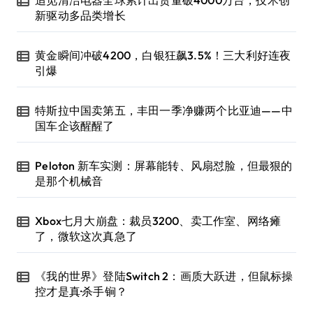
追觅清洁电器全球累计出货量破4000万台，技术创
新驱动多品类增长
黄金瞬间冲破4200，白银狂飙3.5%！三大利好连夜
引爆
特斯拉中国卖第五，丰田一季净赚两个比亚迪——中
国车企该醒醒了
Peloton 新车实测：屏幕能转、风扇怼脸，但最狠的
是那个机械音
Xbox七月大崩盘：裁员3200、卖工作室、网络瘫
了，微软这次真急了
《我的世界》登陆Switch 2：画质大跃进，但鼠标操
控才是真·杀手锏？