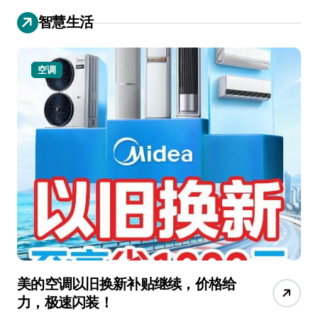
智慧生活
空调
美的空调以旧换新补贴继续，价格给
追
力，极速闪装！
4