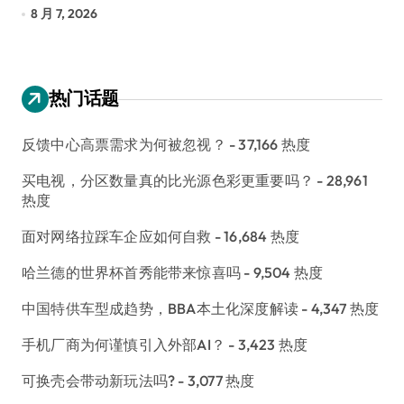
长
8 月 7, 2026
8
热门话题
反馈中心高票需求为何被忽视？
- 37,166 热度
买电视，分区数量真的比光源色彩更重要吗？
- 28,961
热度
面对网络拉踩车企应如何自救
- 16,684 热度
哈兰德的世界杯首秀能带来惊喜吗
- 9,504 热度
中国特供车型成趋势，BBA本土化深度解读
- 4,347 热度
手机厂商为何谨慎引入外部AI？
- 3,423 热度
可换壳会带动新玩法吗?
- 3,077 热度