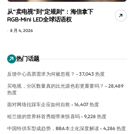
从“卖电视”到“定规则”：海信拿下
追
RGB-Mini LED全球话语权
已
8 月 4, 2026
7
热门话题
反馈中心高票需求为何被忽视？
- 37,043 热度
买电视，分区数量真的比光源色彩更重要吗？
- 28,489
热度
面对网络拉踩车企应如何自救
- 16,407 热度
哈兰德的世界杯首秀能带来惊喜吗
- 9,228 热度
中国特供车型成趋势，BBA本土化深度解读
- 4,286 热度