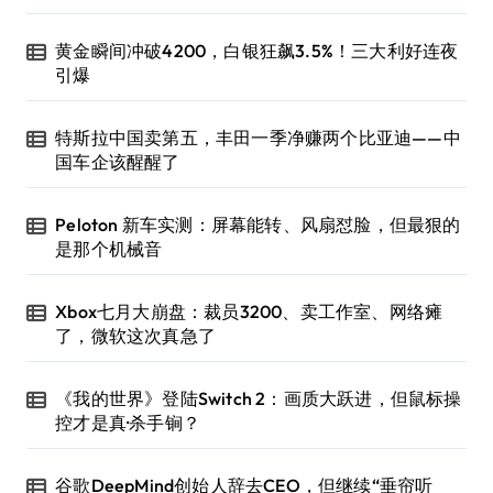
黄金瞬间冲破4200，白银狂飙3.5%！三大利好连夜
引爆
特斯拉中国卖第五，丰田一季净赚两个比亚迪——中
国车企该醒醒了
Peloton 新车实测：屏幕能转、风扇怼脸，但最狠的
是那个机械音
Xbox七月大崩盘：裁员3200、卖工作室、网络瘫
了，微软这次真急了
《我的世界》登陆Switch 2：画质大跃进，但鼠标操
控才是真·杀手锏？
谷歌DeepMind创始人辞去CEO，但继续“垂帘听