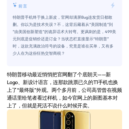
前言
特朗普手机终于换上新皮，官网却满屏Bug连发货日都敢
删。你以为是技术失误？不，这背后藏着从“美国制造”到
“由美国创新塑造”的诡异话术大转弯。更讽刺的是，499美
元到底是促销价还是订金？当状态栏直接显示“特朗普”
时，这款充满政治符号的设备，究竟是谁在买单，又有多
少人在为这份狂热交智商税？
特朗普移动最近悄悄把官网翻了个底朝天——新
Logo、新设计语言，连那款跳票已久的T1手机也换
上了“最终版”外观。两个多月前，公司高管曾在视频
通话里给笔者看过样机，如今官网上的新图基本对
上了，但就是死活不说什么时候开卖。