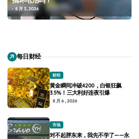
搞坏电池吗？
8 月 3, 2026
每日财经
财经
黄金瞬间冲破4200，白银狂飙
3.5%！三大利好连夜引爆
8 月 6 , 2026
市场
对不起胖东来，我先不学了——永