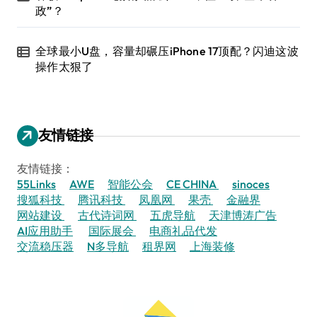
政”？
全球最小U盘，容量却碾压iPhone 17顶配？闪迪这波
操作太狠了
友情链接
友情链接：
55Links
AWE
智能公会
CE CHINA
sinoces
搜狐科技
腾讯科技
凤凰网
果壳
金融界
网站建设
古代诗词网
五虎导航
天津博涛广告
AI应用助手
国际展会
电商礼品代发
交流稳压器
N多导航
租界网
上海装修