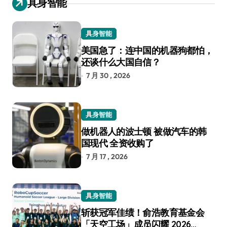
具身智能
具身智能
美国急了：连中国的机器狗都怕，
还谈什么大国自信？
7 月 30 , 2026
具身智能
做机器人的波士顿 被做汽车的韩
国现代 全资收购了
7 月 17 , 2026
具身智能
斩获冠军佳绩！俞浩教育基金会
「天空工场」成员闪耀 2026