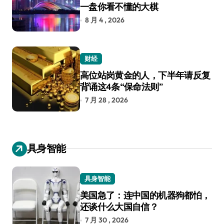
一盘你看不懂的大棋
8 月 4 , 2026
财经
高位站岗黄金的人，下半年请反复
背诵这4条“保命法则”
7 月 28 , 2026
具身智能
具身智能
美国急了：连中国的机器狗都怕，
还谈什么大国自信？
7 月 30 , 2026