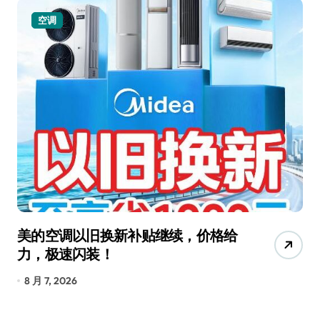
空调
美的空调以旧换新补贴继续，价格给
追
力，极速闪装！
4
长
8 月 7, 2026
8