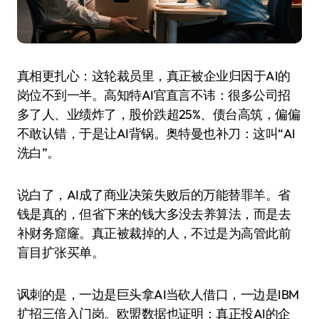
真相更扎心：这轮裁员里，真正被企业归因于AI的
岗位不到一半。高知特AI官直言不讳：很多公司招
多了人、业绩炸了，股价跌超25%、债台高筑，偏偏
不敢认错，于是让AI背锅。奥特曼也补刀：这叫“AI
洗白”。
说白了，AI成了商业决策失败后的万能替罪羊。省
钱是真的，但省下来的钱大多没去养算法，而是去
补财务窟窿。真正被裁掉的人，不过是为高管此前
盲目扩张买单。
讽刺的是，一边是巨头拿AI当砍人借口，一边是IBM
扩招三倍入门岗。欧盟数据也证明：真正投AI的企