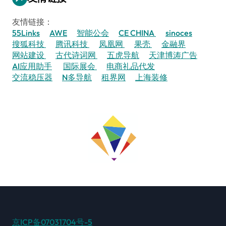
友情链接：
55Links
AWE
智能公会
CE CHINA
sinoces
搜狐科技
腾讯科技
凤凰网
果壳
金融界
网站建设
古代诗词网
五虎导航
天津博涛广告
AI应用助手
国际展会
电商礼品代发
交流稳压器
N多导航
租界网
上海装修
京ICP备07031704号-5