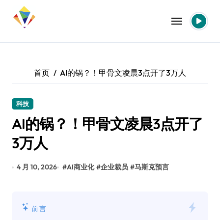
跳
转
到
内
容
首页
AI的锅？！甲骨文凌晨3点开了3万人
科技
AI的锅？！甲骨文凌晨3点开了
3万人
4 月 10, 2026
#
AI商业化
#
企业裁员
#
马斯克预言
前言