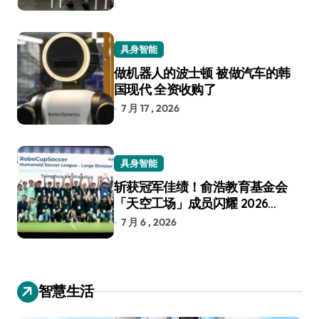
具身智能
做机器人的波士顿 被做汽车的韩
国现代 全资收购了
7 月 17 , 2026
具身智能
斩获冠军佳绩！俞浩教育基金会
「天空工场」成员闪耀 2026
RoboCup 机器人世界杯
7 月 6 , 2026
智慧生活