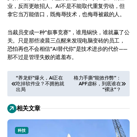
业，反而更敢招人。AI不是不能取代重复劳动，但
拿它当万能借口，既侮辱技术，也侮辱被裁的人。
当裁员变成一种“叙事竞赛”，谁甩锅快，谁就赢了公
关。只是那些凌晨三点醒来发现电脑变砖的员工，
恐怕再也不会相信“AI替代你”是技术进步的代价——
那不过是管理失败的遮羞布。
文
“养龙虾”爆火，AI正在
格力手撕“能效作弊”：
吃掉软件业？不拥抱就
APF虚标，到底谁在
章
出局
“裸泳”？
导
航
相关文章
科技