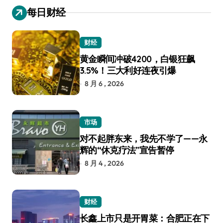
每日财经
财经
黄金瞬间冲破4200，白银狂飙
3.5%！三大利好连夜引爆
8 月 6 , 2026
市场
对不起胖东来，我先不学了——永
辉的“休克疗法”宣告暂停
8 月 4 , 2026
财经
长鑫上市只是开胃菜：合肥正在下