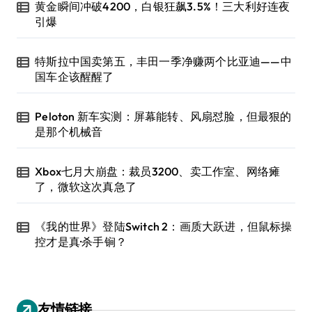
黄金瞬间冲破4200，白银狂飙3.5%！三大利好连夜
引爆
特斯拉中国卖第五，丰田一季净赚两个比亚迪——中
国车企该醒醒了
Peloton 新车实测：屏幕能转、风扇怼脸，但最狠的
是那个机械音
Xbox七月大崩盘：裁员3200、卖工作室、网络瘫
了，微软这次真急了
《我的世界》登陆Switch 2：画质大跃进，但鼠标操
控才是真·杀手锏？
友情链接