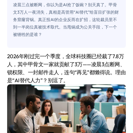
凌晨三点被断网，你以为是AI抢了饭碗？别天真了。甲骨
文3万人一夜消失，真相是高管用“AI替代”给盲目扩张的财
务窟窿背锅。真正投AI的企业反而在扩招，这轮裁员里不
到一半岗位真被技术取代。当甩锅成为公关手段，下一个
被牺牲的是谁？
2026年刚过完一个季度，全球科技圈已经裁了7.8万
人，其中甲骨文一家就贡献了3万——凌晨3点断网、
锁权限、一封邮件走人，连句“再见”都懒得说。理由
是“AI替代人力”？别逗了。