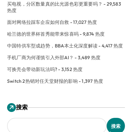
买电视，分区数量真的比光源色彩更重要吗？
- 29,583
热度
面对网络拉踩车企应如何自救
- 17,027 热度
哈兰德的世界杯首秀能带来惊喜吗
- 9,874 热度
中国特供车型成趋势，BBA本土化深度解读
- 4,417 热度
手机厂商为何谨慎引入外部AI？
- 3,489 热度
可换壳会带动新玩法吗?
- 3,152 热度
Switch 2热销对任天堂财报的影响
- 1,397 热度
搜索
搜索