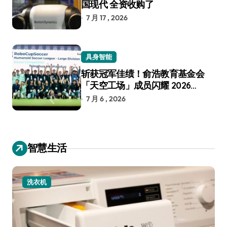
国现代 全资收购了
7 月 17 , 2026
具身智能
斩获冠军佳绩！俞浩教育基金会
「天空工场」成员闪耀 2026
RoboCup 机器人世界杯
7 月 6 , 2026
智慧生活
小家电