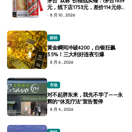
茅台“双标”价格战实锤：i茅台1639
元，线下店1753元，差价114元你
选谁？
8 月 10 , 2026
财经
黄金瞬间冲破4200，白银狂飙
3.5%！三大利好连夜引爆
8 月 6 , 2026
市场
对不起胖东来，我先不学了——永
辉的“休克疗法”宣告暂停
8 月 4 , 2026
财经