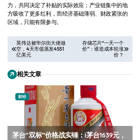
力，共同决定了补贴的实际效应；产业链集中的地
方吸收了更多红利，而经济基础薄弱、财政紧张的
区域，只能有限参与。
文
英伟达被华尔街大佬做
存储芯片“一天一个
空，4天市值蒸发4551
价”：谁造成本轮涨
章
亿美元
价？
导
航
相关文章
财经
茅台“双标”价格战实锤：i茅台1639元，