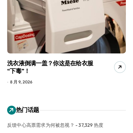
宠物美容吸尘器，是智商税还是真
三
香？实测告诉你
低
8 月 9, 2026
8
热门话题
反馈中心高票需求为何被忽视？
- 37,329 热度