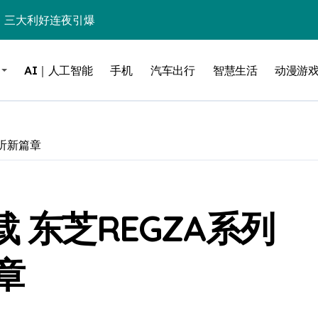
%！三大利好连夜引爆
个比亚迪——中国车企该醒醒了
AI｜人工智能
手机
汽车出行
智慧生活
动漫游
风扇怼脸，但最狠的是那个机械音
卖工作室、网络瘫了，微软这次真急了
大跃进，但鼠标操控才是真·杀手锏？
视听新篇章
继续“垂帘听政”？
17顶配？闪迪这波操作太狠了
 东芝REGZA系列
储技术给了AI
小鹏的“多事之夏”
章
面儿——试驾雷克萨斯ES 500e
200亿的债