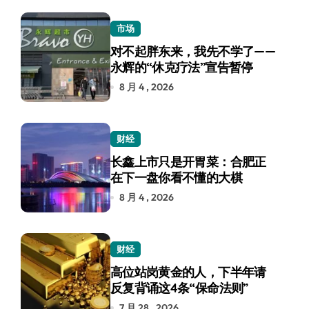
市场
对不起胖东来，我先不学了——
永辉的“休克疗法”宣告暂停
8 月 4 , 2026
财经
长鑫上市只是开胃菜：合肥正
在下一盘你看不懂的大棋
8 月 4 , 2026
财经
高位站岗黄金的人，下半年请
反复背诵这4条“保命法则”
7 月 28 , 2026