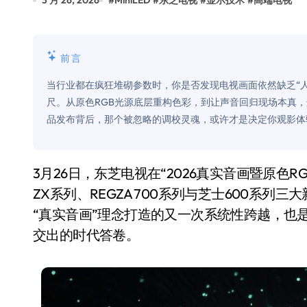
3 月 26, 2026
#
MiniLED
#
东芝电视
#
显示技术
#
高端电视
Xbox 25岁生日送壁纸送徽章，就
别再用汽车USB给MacBook充电了
前言
花钱买宝马，启动先看蜘蛛侠？”车
当行业都在疯狂堆砌参数时，你是否发现电视画面依然缺乏“
Windows 11家庭版和专业版，选
尺。从原色RGB光源底层重构色彩，到让声音回归现场本真，
品发布背后，那个被忽略的调校灵魂，或许才是决定你观影体
你的U盘格式对了吗？详解exFAT和N
维修店最怕的“作死”操作：把手机塞
3月26日，东芝电视在“2026真实音画暨原色RGB Mini LED旗舰新品发布会”上，正式发布REGZA
轻到忽略不计 大疆Mini 2S内录实
ZX系列、REGZA 700系列与芝士600系
从“卖电视”到“定规则”：海信拿下RGB-
“真实音画”理念打造的又一次系统性跨越，也是
对不起胖东来，我先不学了——永辉的
交出的时代答卷。
国际首次！中国钙钛矿探测器太空“
小米涨价！K90跳上3099，小米17标