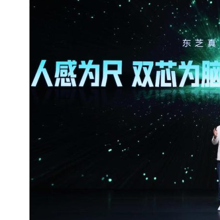
长鑫上市只是开胃菜：合肥正在下一
耳机低音像白开水？90%的人第一步
复古玩家狂喜：Anbernic第三次复刻
Xbox 360 游戏终于要登 PC，光
AirTag 新版到底香不香？一篇帮你
苹果三星偷偷在用的“无感切换”，索尼
Apple Watch 表盘还能这么玩？
追觅清洁电器全球累计出货量破400