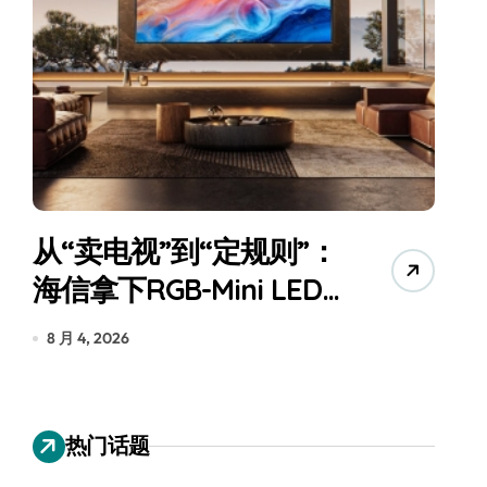
从“卖电视”到“定规则”：
海信拿下RGB-Mini LED
全球话语权
为
8 月 4, 2026
7
热门话题