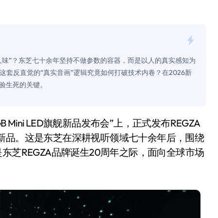
是不送主机，你领不领？
！老司机教你3招真·快充
主怒了：车内不是广告屏！
人味”？东芝七十余年坚持不做参数的容器，而是以人的真实感知为
错真的会后悔吗？
这套反直觉的“真实音画”逻辑究竟如何打破技术内卷？在2026新
验生死的关键。
TFS的终极对决
冰箱，你中招了吗？
测，值不值得冲？
列三大新品。这是东芝在深耕视听领域七十余年后，围绕
Mini LED全球话语权
东芝REGZA品牌诞生20周年之际，面向全球市场
“休克疗法”宣告暂停
开箱”，一边探测射线一边光伏发电
准版逼近4800