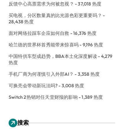
反馈中心高票需求为何被忽视？
- 37,018 热度
买电视，分区数量真的比光源色彩更重要吗？
-
28,438 热度
面对网络拉踩车企应如何自救
- 16,376 热度
哈兰德的世界杯首秀能带来惊喜吗
- 9,196 热度
中国特供车型成趋势，BBA本土化深度解读
- 4,279
热度
手机厂商为何谨慎引入外部AI？
- 3,358 热度
可换壳会带动新玩法吗?
- 3,008 热度
Switch 2热销对任天堂财报的影响
- 1,389 热度
搜索