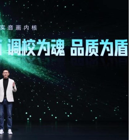
盘你看不懂的大棋
就做错了
GBA SP，情怀拉满
盘党也能“以盘换数”了？
避坑+种草
Bose却学不会？一文讲透
保姆级教程，有手就会！
0万台，技术创新驱动多品类增长