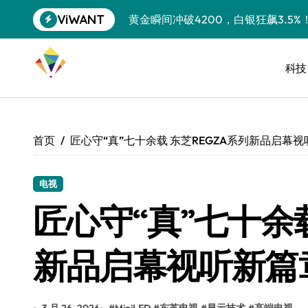
跳
ViWANT
黄金瞬间冲破4200，白银狂飙3.5
转
到
特斯拉中国卖第五，丰田一季净赚两
内
容
科技
Peloton 新车实测：屏幕能转、
Xbox七月大崩盘：裁员3200、
《我的世界》登陆Switch 2：画质
首页
匠心守“真”七十余载 东芝REGZA系列新品启幕
谷歌DeepMind创始人辞去CEO，但
全球最小U盘，容量却碾压iPhone 
电视
匠心守“真”七十余载
400层堆叠、性能翻倍 三星把最新存
召回X9、合作大众遇冷、高端梦碎：
新品启幕视听新篇
比Model 3便宜？不，比Model 3有
550亿美金！沙特把EA买了，但背了