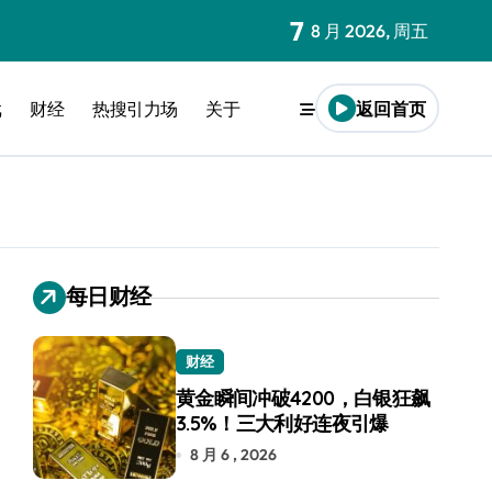
7
8 月 2026, 周五
戏
财经
热搜引力场
关于
返回首页
每日财经
财经
黄金瞬间冲破4200，白银狂飙
3.5%！三大利好连夜引爆
8 月 6 , 2026