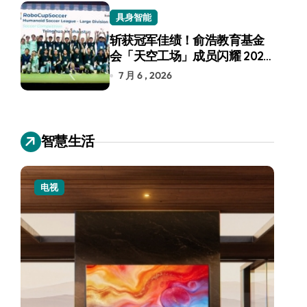
具身智能
斩获冠军佳绩！俞浩教育基金
会「天空工场」成员闪耀 2026
RoboCup 机器人世界杯
7 月 6 , 2026
智慧生活
电视