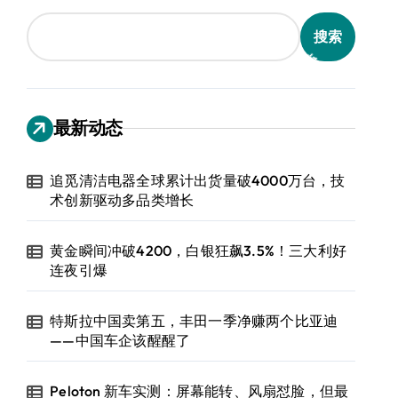
搜索
最新动态
追觅清洁电器全球累计出货量破4000万台，技
术创新驱动多品类增长
黄金瞬间冲破4200，白银狂飙3.5%！三大利好
连夜引爆
特斯拉中国卖第五，丰田一季净赚两个比亚迪
——中国车企该醒醒了
Peloton 新车实测：屏幕能转、风扇怼脸，但最