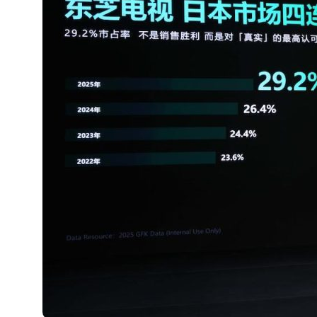
从电视一哥到声学霸主，
TCL用一套‘完整体系’砸
开了回音壁的顶级牌桌
7 月 27, 2026