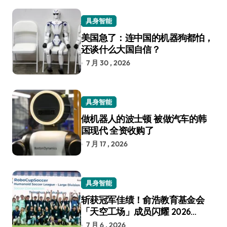
具身智能
美国急了：连中国的机器狗都怕，
还谈什么大国自信？
7 月 30 , 2026
具身智能
做机器人的波士顿 被做汽车的韩
国现代 全资收购了
7 月 17 , 2026
具身智能
斩获冠军佳绩！俞浩教育基金会
「天空工场」成员闪耀 2026
RoboCup 机器人世界杯
7 月 6 , 2026