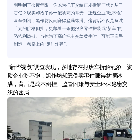
明明到了报废年限，你以为把车交给正规拆解厂就是尽了
责任？现实却给了你一记响亮的耳光：正规企业“吃不饱”
甚至倒闭，黑作坊反而赚得盆满钵满。这背后不仅是每吨
千元的价格倒挂，更藏着一条把报废零件拼装成“新车”的
恐怖利益链。当你为了高价把车交给黄牛时，可能正亲手
制造一颗路上的“定时炸弹”。
“新华视点”调查发现，多地存在报废车拆解乱象：资
质企业吃不饱，黑作坊却靠倒卖零件赚得盆满钵
满，背后是成本倒挂、监管困难与安全环保隐患交
织的困局。