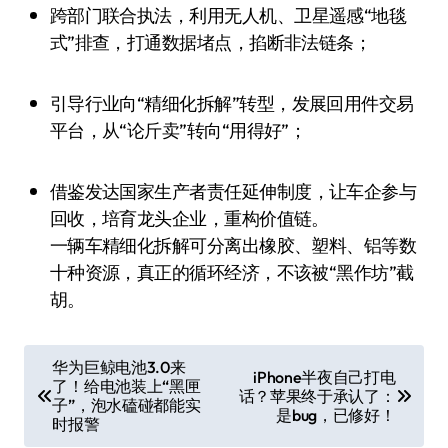
跨部门联合执法，利用无人机、卫星遥感“地毯
式”排查，打通数据堵点，掐断非法链条；
引导行业向“精细化拆解”转型，发展回用件交易
平台，从“论斤卖”转向“用得好”；
借鉴发达国家生产者责任延伸制度，让车企参与
回收，培育龙头企业，重构价值链。
一辆车精细化拆解可分离出橡胶、塑料、铝等数
十种资源，真正的循环经济，不该被“黑作坊”截
胡。
文
华为巨鲸电池3.0来
iPhone半夜自己打电
了！给电池装上“黑匣
章
话？苹果终于承认了：
子”，泡水磕碰都能实
是bug，已修好！
导
时报警