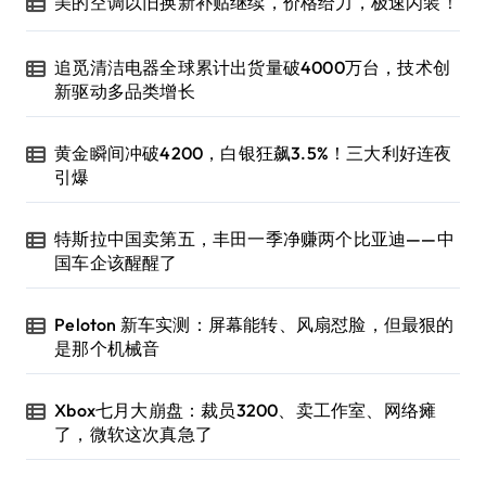
美的空调以旧换新补贴继续，价格给力，极速闪装！
追觅清洁电器全球累计出货量破4000万台，技术创
新驱动多品类增长
黄金瞬间冲破4200，白银狂飙3.5%！三大利好连夜
引爆
特斯拉中国卖第五，丰田一季净赚两个比亚迪——中
国车企该醒醒了
Peloton 新车实测：屏幕能转、风扇怼脸，但最狠的
是那个机械音
Xbox七月大崩盘：裁员3200、卖工作室、网络瘫
了，微软这次真急了