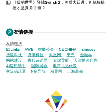
《我的世界》登陆Switch 2：画质大跃进，但鼠标操
控才是真·杀手锏？
友情链接
友情链接：
55Links
AWE
智能公会
CE CHINA
sinoces
搜狐科技
腾讯科技
凤凰网
果壳
金融界
网站建设
古代诗词网
五虎导航
天津博涛广告
AI应用助手
国际展会
电商礼品代发
交流稳压器
N多导航
租界网
上海装修