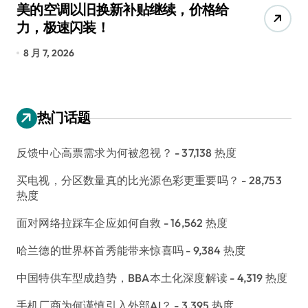
美的空调以旧换新补贴继续，价格给
追
力，极速闪装！
4
长
8 月 7, 2026
8
热门话题
反馈中心高票需求为何被忽视？
- 37,138 热度
买电视，分区数量真的比光源色彩更重要吗？
- 28,753
热度
面对网络拉踩车企应如何自救
- 16,562 热度
哈兰德的世界杯首秀能带来惊喜吗
- 9,384 热度
中国特供车型成趋势，BBA本土化深度解读
- 4,319 热度
手机厂商为何谨慎引入外部AI？
- 3,395 热度