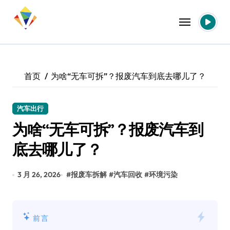
跳
转
到
内
容
首页
为啥“无车可拆”？报废汽车到底去哪儿了？
汽车出行
为啥“无车可拆”？报废汽车到
底去哪儿了？
3 月 26, 2026
#
报废车拆解
#
汽车回收
#
环境污染
前言