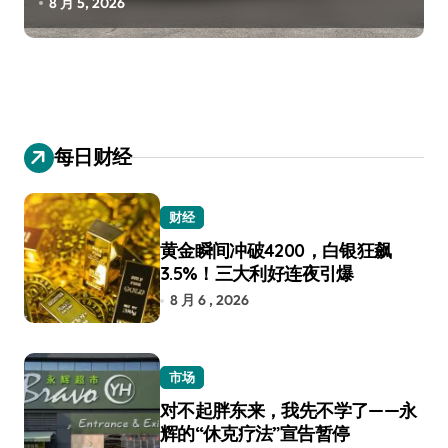
8 月 5, 2026
每日财经
财经
黄金瞬间冲破4200，白银狂飙
3.5%！三大利好连夜引爆
8 月 6 , 2026
市场
对不起胖东来，我先不学了——永
辉的“休克疗法”宣告暂停