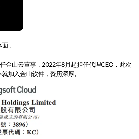
开箱”，一边探测射线一边光伏发电
准版逼近4800
盘你看不懂的大棋
就做错了
体面。
GBA SP，情怀拉满
起任金山云董事，2022年8月起担任代理CEO，此次
盘党也能“以盘换数”了？
8年就加入金山软件，资历深厚。
避坑+种草
边”续命了？