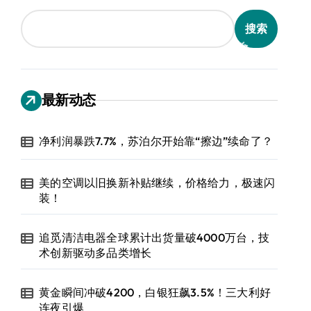
搜索
最新动态
净利润暴跌7.7%，苏泊尔开始靠“擦边”续命了？
美的空调以旧换新补贴继续，价格给力，极速闪
装！
追觅清洁电器全球累计出货量破4000万台，技
术创新驱动多品类增长
黄金瞬间冲破4200，白银狂飙3.5%！三大利好
连夜引爆