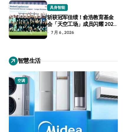
具身智能
斩获冠军佳绩！俞浩教育基金
会「天空工场」成员闪耀 2026
RoboCup 机器人世界杯
7 月 6 , 2026
智慧生活
空调