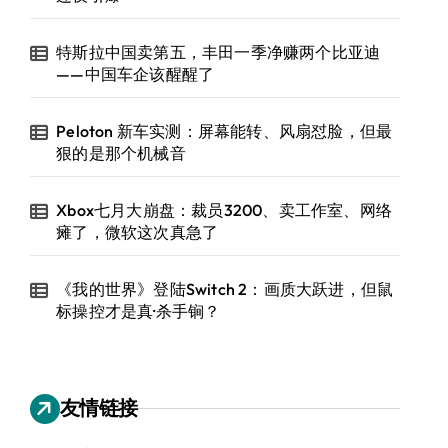
特斯拉中国卖第五，丰田一季净赚两个比亚迪
——中国车企该醒醒了
Peloton 新车实测：屏幕能转、风扇怼脸，但最
狠的是那个机械音
Xbox七月大崩盘：裁员3200、卖工作室、网络
瘫了，微软这次真急了
《我的世界》登陆Switch 2：画质大跃进，但鼠
标操控才是真·杀手锏？
友情链接