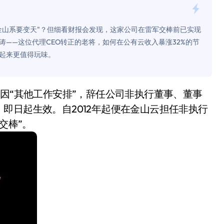
面儿——试驾雷克萨斯ES 500e
金山系要变天"？但细看财报会发现，这家公司在雷军交棒前已实现
200亿的债
涛——这位代理CEO转正的老将，如何在公有云收入暴涨32%的节
是不送主机，你领不领？
起来更值得玩味。
！老司机教你3招真·快充
主怒了：车内不是广告屏！
即日起生效。自2012年起便在金山云担任非执行
错真的会后悔吗？
交棒”。
TFS的终极对决
冰箱，你中招了吗？
测，值不值得冲？
Mini LED全球话语权
“休克疗法”宣告暂停