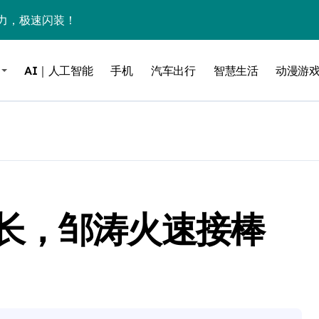
力，极速闪装！
0万台，技术创新驱动多品类增长
AI｜人工智能
手机
汽车出行
智慧生活
动漫游
%！三大利好连夜引爆
个比亚迪——中国车企该醒醒了
风扇怼脸，但最狠的是那个机械音
卖工作室、网络瘫了，微软这次真急了
大跃进，但鼠标操控才是真·杀手锏？
长，邹涛火速接棒
继续“垂帘听政”？
17顶配？闪迪这波操作太狠了
储技术给了AI
小鹏的“多事之夏”