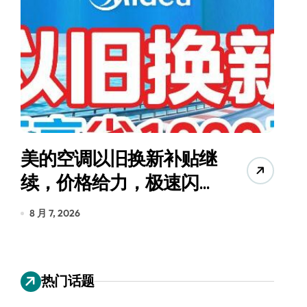
美的空调以旧换新补贴继
续，价格给力，极速闪
货
装！
8 月 7, 2026
8
热门话题