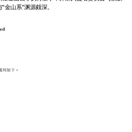
“金山系”渊源颇深。
净利润暴跌7.7%，苏泊尔
开始靠“擦边”续命了？
8 月 7, 2026