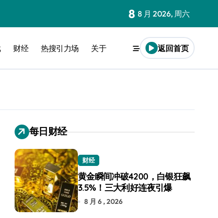
8
8 月 2026, 周六
戏
财经
热搜引力场
关于
返回首页
每日财经
财经
黄金瞬间冲破4200，白银狂飙
3.5%！三大利好连夜引爆
8 月 6 , 2026