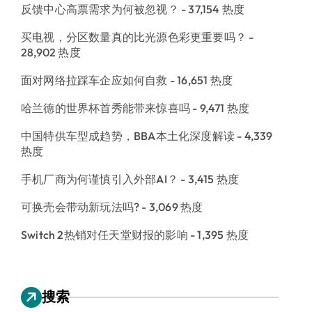
反馈中心高票需求为何被忽视？
- 37,154 热度
买电视，分区数量真的比光源色彩更重要吗？
-
28,902 热度
面对网络拉踩车企应如何自救
- 16,651 热度
哈兰德的世界杯首秀能带来惊喜吗
- 9,471 热度
中国特供车型成趋势，BBA本土化深度解读
- 4,339
热度
手机厂商为何谨慎引入外部AI？
- 3,415 热度
可换壳会带动新玩法吗?
- 3,069 热度
Switch 2热销对任天堂财报的影响
- 1,395 热度
搜索