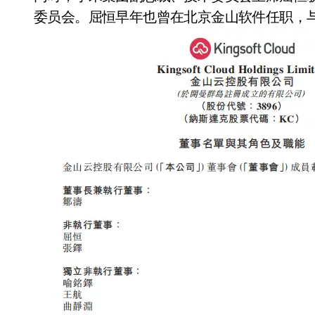
委员会。屈恒早年也曾在北京金山软件任职，与
追觅、石头科技注意：你
们的扫地机已被美国认定
为“战略武器”
7 月 30, 2026