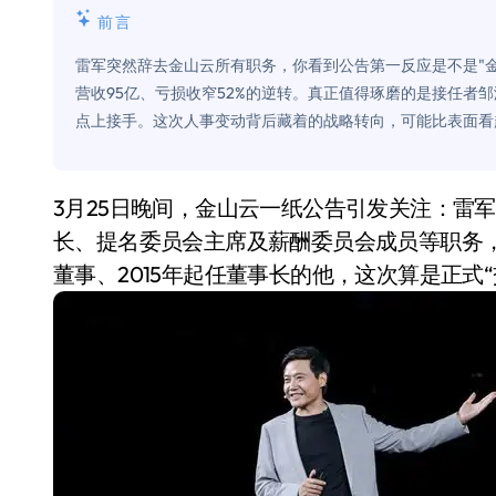
比Model 3便宜？不，比Model 3有
前言
雷军突然辞去金山云所有职务，你看到公告第一反应是不是"
550亿美金！沙特把EA买了，但背了
营收95亿、亏损收窄52%的逆转。真正值得琢磨的是接任者邹
Xbox 25岁生日送壁纸送徽章，就
点上接手。这次人事变动背后藏着的战略转向，可能比表面看
别再用汽车USB给MacBook充电了
花钱买宝马，启动先看蜘蛛侠？”车
3月25日晚间，金山云一纸公告引发关注：雷军因“其他工作安排”，辞任公司非执行董事、董事
长、提名委员会主席及薪酬委员会成员等职务，
Windows 11家庭版和专业版，选
董事、2015年起任董事长的他，这次算是正式“
你的U盘格式对了吗？详解exFAT和N
维修店最怕的“作死”操作：把手机塞
轻到忽略不计 大疆Mini 2S内录实
从“卖电视”到“定规则”：海信拿下RGB-
对不起胖东来，我先不学了——永辉的