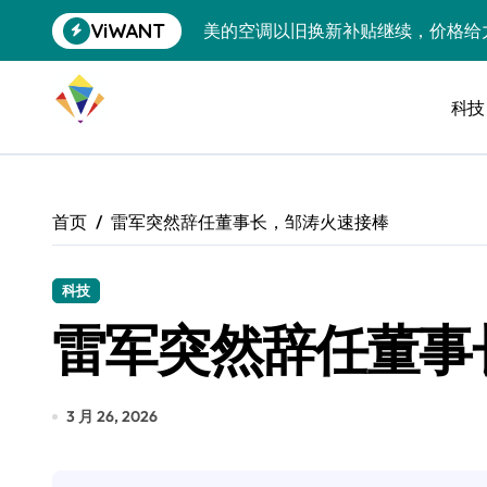
跳
ViWANT
美的空调以旧换新补贴继续，价格给
转
到
追觅清洁电器全球累计出货量破400
内
容
科技
黄金瞬间冲破4200，白银狂飙3.5
特斯拉中国卖第五，丰田一季净赚两
Peloton 新车实测：屏幕能转、
首页
雷军突然辞任董事长，邹涛火速接棒
Xbox七月大崩盘：裁员3200、
《我的世界》登陆Switch 2：画质
科技
雷军突然辞任董事
谷歌DeepMind创始人辞去CEO，但
全球最小U盘，容量却碾压iPhone 
3 月 26, 2026
400层堆叠、性能翻倍 三星把最新存
召回X9、合作大众遇冷、高端梦碎：