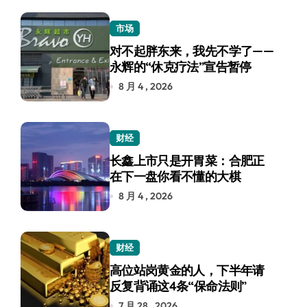
市场
对不起胖东来，我先不学了——
永辉的“休克疗法”宣告暂停
8 月 4 , 2026
财经
长鑫上市只是开胃菜：合肥正
在下一盘你看不懂的大棋
8 月 4 , 2026
财经
高位站岗黄金的人，下半年请
反复背诵这4条“保命法则”
7 月 28 , 2026