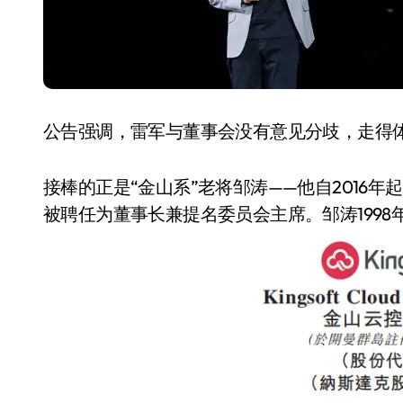
国际首次！中国钙钛矿探测器太空“
小米涨价！K90跳上3099，小米17标
长鑫上市只是开胃菜：合肥正在下一
耳机低音像白开水？90%的人第一步
公告强调，雷军与董事会没有意见分歧，走得
复古玩家狂喜：Anbernic第三次复刻
接棒的正是“金山系”老将邹涛——他自2016年
Xbox 360 游戏终于要登 PC，光
被聘任为董事长兼提名委员会主席。邹涛199
AirTag 新版到底香不香？一篇帮你
净利润暴跌7.7%，苏泊尔开始靠“擦