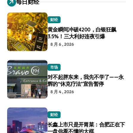
每日财经
财经
黄金瞬间冲破4200，白银狂飙
3.5%！三大利好连夜引爆
8 月 6 , 2026
市场
对不起胖东来，我先不学了——永
辉的“休克疗法”宣告暂停
8 月 4 , 2026
财经
长鑫上市只是开胃菜：合肥正在下
一盘你看不懂的大棋