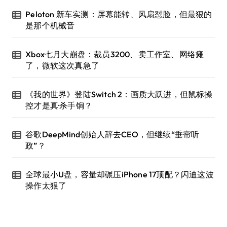
Peloton 新车实测：屏幕能转、风扇怼脸，但最狠的
是那个机械音
Xbox七月大崩盘：裁员3200、卖工作室、网络瘫
了，微软这次真急了
《我的世界》登陆Switch 2：画质大跃进，但鼠标操
控才是真·杀手锏？
谷歌DeepMind创始人辞去CEO，但继续“垂帘听
政”？
全球最小U盘，容量却碾压iPhone 17顶配？闪迪这波
操作太狠了