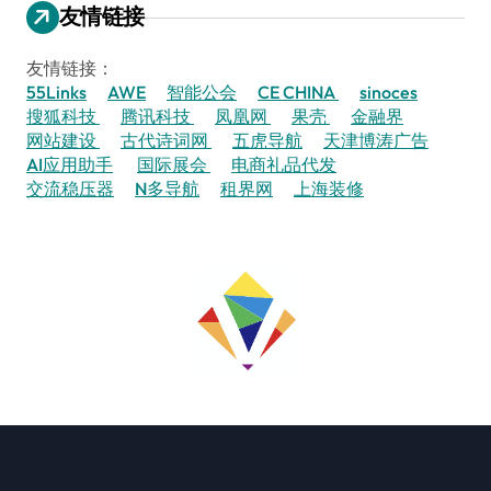
友情链接
友情链接：
55Links
AWE
智能公会
CE CHINA
sinoces
搜狐科技
腾讯科技
凤凰网
果壳
金融界
网站建设
古代诗词网
五虎导航
天津博涛广告
AI应用助手
国际展会
电商礼品代发
交流稳压器
N多导航
租界网
上海装修