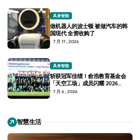
具身智能
做机器人的波士顿 被做汽车的韩
国现代 全资收购了
7 月 17 , 2026
具身智能
斩获冠军佳绩！俞浩教育基金会
「天空工场」成员闪耀 2026
RoboCup 机器人世界杯
7 月 6 , 2026
智慧生活