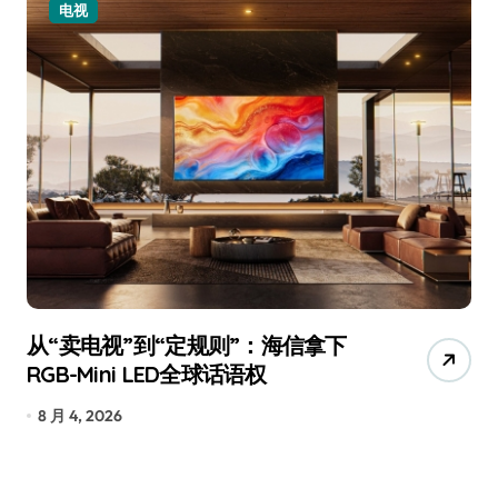
电视
从“卖电视”到“定规则”：海信拿下
追
RGB-Mini LED全球话语权
已
8 月 4, 2026
7