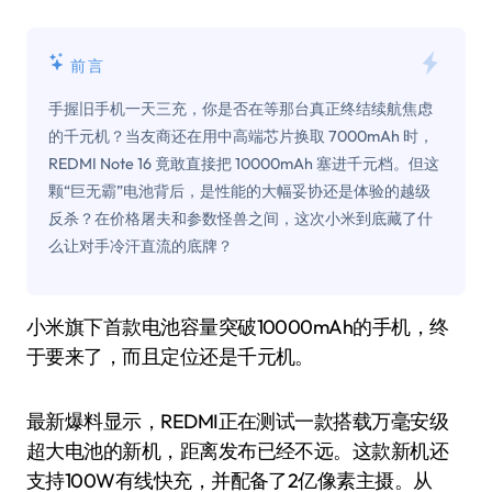
前言
手握旧手机一天三充，你是否在等那台真正终结续航焦虑
的千元机？当友商还在用中高端芯片换取 7000mAh 时，
REDMI Note 16 竟敢直接把 10000mAh 塞进千元档。但这
颗“巨无霸”电池背后，是性能的大幅妥协还是体验的越级
反杀？在价格屠夫和参数怪兽之间，这次小米到底藏了什
么让对手冷汗直流的底牌？
小米旗下首款电池容量突破10000mAh的手机，终
于要来了，而且定位还是千元机。
最新爆料显示，REDMI正在测试一款搭载万毫安级
超大电池的新机，距离发布已经不远。这款新机还
支持100W有线快充，并配备了2亿像素主摄。从