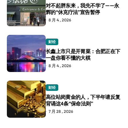
对不起胖东来，我先不学了——永
辉的“休克疗法”宣告暂停
8 月 4 , 2026
财经
长鑫上市只是开胃菜：合肥正在下
一盘你看不懂的大棋
8 月 4 , 2026
财经
高位站岗黄金的人，下半年请反复
背诵这4条“保命法则”
7 月 28 , 2026