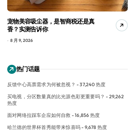
宠物美容吸尘器，是智商税还是真
三
香？实测告诉你
低
8 月 9, 2026
8
热门话题
反馈中心高票需求为何被忽视？
- 37,240 热度
买电视，分区数量真的比光源色彩更重要吗？
- 29,262
热度
面对网络拉踩车企应如何自救
- 16,856 热度
哈兰德的世界杯首秀能带来惊喜吗
- 9,678 热度