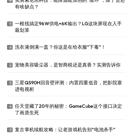
有啥缺点？
一根线搞定96W供电+6K输出？LG这块屏现在入手
最划算
洗衣液倒满一盖？你这是在给衣服“下毒”！
宠物美容吸尘器，是智商税还是真香？实测告诉你
三星QS90H回音壁评测：内置四重低音，把影院塞
进电视柜
任天堂藏了20年的秘密：GameCube这个接口决定
了画质生死
复古掌机续航攻略：让老游戏机告别“电池杀手”