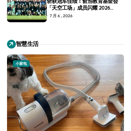
斩获冠军佳绩！俞浩教育基金会
「天空工场」成员闪耀 2026
RoboCup 机器人世界杯
7 月 6 , 2026
智慧生活
小家电