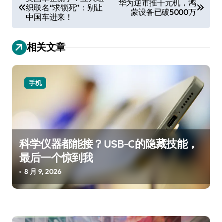
华为逆市推千元机，鸿
织联名“求锁死”：别让
章
蒙设备已破5000万
中国车进来！
导
航
相关文章
手机
科学仪器都能接？USB-C的隐藏技能，
最后一个惊到我
8 月 9, 2026