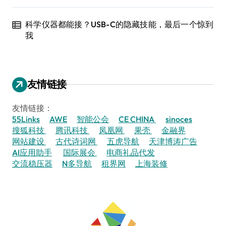
科学仪器都能接？USB-C的隐藏技能，最后一个惊到
我
友情链接
友情链接：
55Links
AWE
智能公会
CE CHINA
sinoces
搜狐科技
腾讯科技
凤凰网
果壳
金融界
网站建设
古代诗词网
五虎导航
天津博涛广告
AI应用助手
国际展会
电商礼品代发
交流稳压器
N多导航
租界网
上海装修