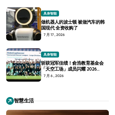
具身智能
做机器人的波士顿 被做汽车的韩
国现代 全资收购了
7 月 17 , 2026
具身智能
斩获冠军佳绩！俞浩教育基金会
「天空工场」成员闪耀 2026
RoboCup 机器人世界杯
7 月 6 , 2026
智慧生活