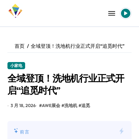
跳
转
到
内
容
首页
全域登顶！洗地机行业正式开启“追觅时代”
小家电
全域登顶！洗地机行业正式开
启“追觅时代”
3 月 18, 2026
#
AWE展会
#
洗地机
#
追觅
前言