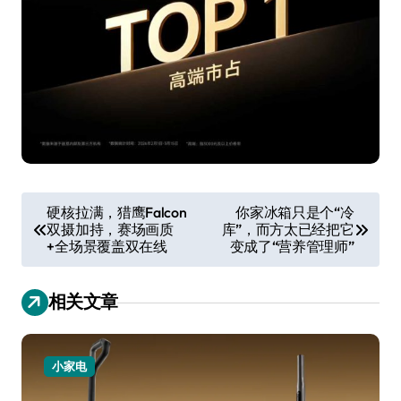
文
硬核拉满，猎鹰Falcon
你家冰箱只是个“冷
双摄加持，赛场画质
库”，而方太已经把它
章
+全场景覆盖双在线
变成了“营养管理师”
导
航
相关文章
小家电