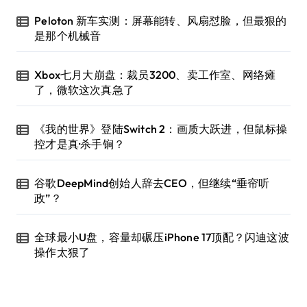
Peloton 新车实测：屏幕能转、风扇怼脸，但最狠的
是那个机械音
Xbox七月大崩盘：裁员3200、卖工作室、网络瘫
了，微软这次真急了
《我的世界》登陆Switch 2：画质大跃进，但鼠标操
控才是真·杀手锏？
谷歌DeepMind创始人辞去CEO，但继续“垂帘听
政”？
全球最小U盘，容量却碾压iPhone 17顶配？闪迪这波
操作太狠了