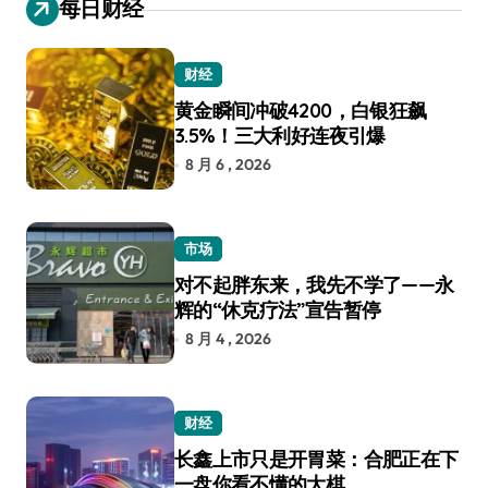
每日财经
财经
黄金瞬间冲破4200，白银狂飙
3.5%！三大利好连夜引爆
8 月 6 , 2026
市场
对不起胖东来，我先不学了——永
辉的“休克疗法”宣告暂停
8 月 4 , 2026
财经
长鑫上市只是开胃菜：合肥正在下
一盘你看不懂的大棋