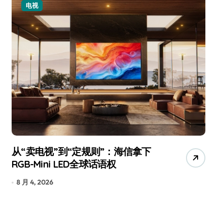
电视
从“卖电视”到“定规则”：海信拿下
追
RGB-Mini LED全球话语权
已
8 月 4, 2026
7