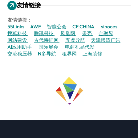
友情链接
友情链接：
55Links
AWE
智能公会
CE CHINA
sinoces
搜狐科技
腾讯科技
凤凰网
果壳
金融界
网站建设
古代诗词网
五虎导航
天津博涛广告
AI应用助手
国际展会
电商礼品代发
交流稳压器
N多导航
租界网
上海装修