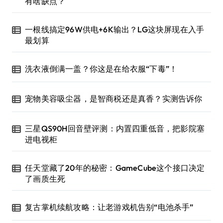
有啥缺点？
一根线搞定96W供电+6K输出？LG这块屏现在入手
最划算
洗衣液倒满一盖？你这是在给衣服“下毒”！
宠物美容吸尘器，是智商税还是真香？实测告诉你
三星QS90H回音壁评测：内置四重低音，把影院塞
进电视柜
任天堂藏了20年的秘密：GameCube这个接口决定
了画质生死
复古掌机续航攻略：让老游戏机告别“电池杀手”