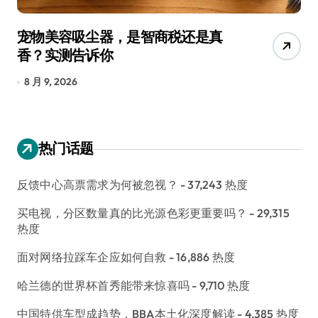
宠物美容吸尘器，是智商税还是真
三
香？实测告诉你
低
8 月 9, 2026
8
热门话题
反馈中心高票需求为何被忽视？
- 37,243 热度
买电视，分区数量真的比光源色彩更重要吗？
- 29,315
热度
面对网络拉踩车企应如何自救
- 16,886 热度
哈兰德的世界杯首秀能带来惊喜吗
- 9,710 热度
中国特供车型成趋势，BBA本土化深度解读
- 4,385 热度