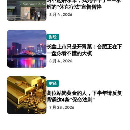
对不起胖东来，我先不学了——永
辉的“休克疗法”宣告暂停
8 月 4 , 2026
财经
长鑫上市只是开胃菜：合肥正在下
一盘你看不懂的大棋
8 月 4 , 2026
财经
高位站岗黄金的人，下半年请反复
背诵这4条“保命法则”
7 月 28 , 2026