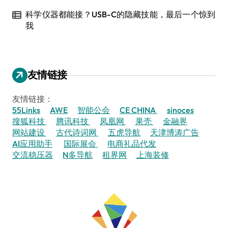
科学仪器都能接？USB-C的隐藏技能，最后一个惊到
我
友情链接
友情链接：
55Links
AWE
智能公会
CE CHINA
sinoces
搜狐科技
腾讯科技
凤凰网
果壳
金融界
网站建设
古代诗词网
五虎导航
天津博涛广告
AI应用助手
国际展会
电商礼品代发
交流稳压器
N多导航
租界网
上海装修