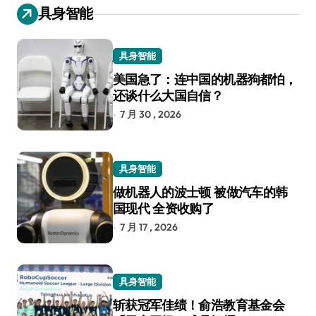
具身智能
具身智能
美国急了：连中国的机器狗都怕，
还谈什么大国自信？
7 月 30 , 2026
具身智能
做机器人的波士顿 被做汽车的韩
国现代 全资收购了
7 月 17 , 2026
具身智能
斩获冠军佳绩！俞浩教育基金会