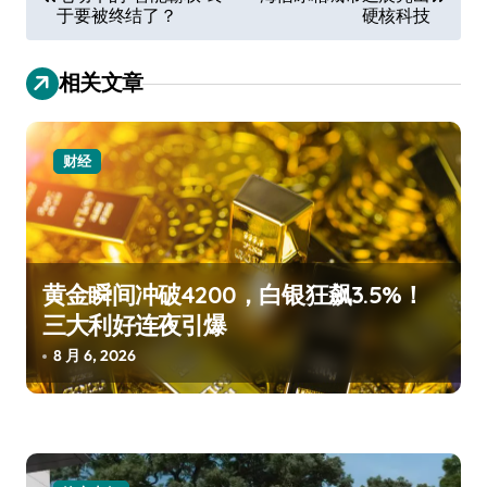
章
于要被终结了？
硬核科技
导
航
相关文章
财经
黄金瞬间冲破4200，白银狂飙3.5%！
三大利好连夜引爆
8 月 6, 2026