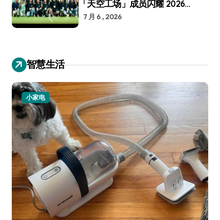
「天空工场」成员闪耀 2026
RoboCup 机器人世界杯
7 月 6 , 2026
智慧生活
小家电