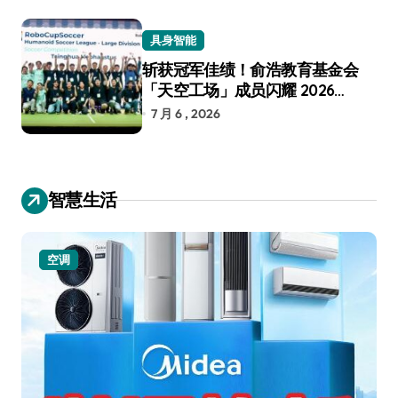
具身智能
斩获冠军佳绩！俞浩教育基金会
「天空工场」成员闪耀 2026
RoboCup 机器人世界杯
7 月 6 , 2026
智慧生活
空调