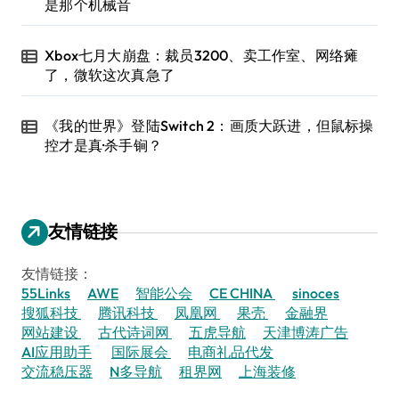
是那个机械音
Xbox七月大崩盘：裁员3200、卖工作室、网络瘫
了，微软这次真急了
《我的世界》登陆Switch 2：画质大跃进，但鼠标操
控才是真·杀手锏？
友情链接
友情链接：
55Links
AWE
智能公会
CE CHINA
sinoces
搜狐科技
腾讯科技
凤凰网
果壳
金融界
网站建设
古代诗词网
五虎导航
天津博涛广告
AI应用助手
国际展会
电商礼品代发
交流稳压器
N多导航
租界网
上海装修