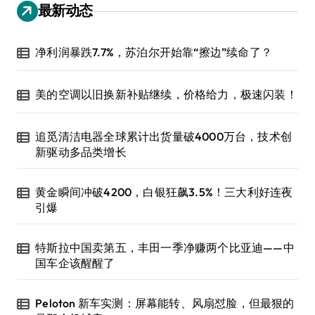
最新动态
净利润暴跌7.7%，苏泊尔开始靠“擦边”续命了？
美的空调以旧换新补贴继续，价格给力，极速闪装！
追觅清洁电器全球累计出货量破4000万台，技术创
新驱动多品类增长
黄金瞬间冲破4200，白银狂飙3.5%！三大利好连夜
引爆
特斯拉中国卖第五，丰田一季净赚两个比亚迪——中
国车企该醒醒了
Peloton 新车实测：屏幕能转、风扇怼脸，但最狠的