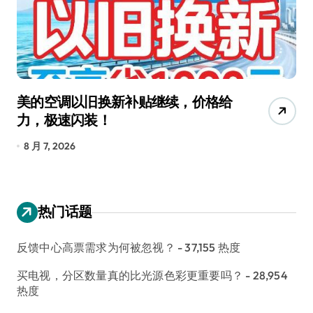
美的空调以旧换新补贴继续，价格给
追
力，极速闪装！
4
长
8 月 7, 2026
8
热门话题
反馈中心高票需求为何被忽视？
- 37,155 热度
买电视，分区数量真的比光源色彩更重要吗？
- 28,954
热度