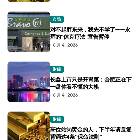
市场
对不起胖东来，我先不学了——永
辉的“休克疗法”宣告暂停
8 月 4 , 2026
财经
长鑫上市只是开胃菜：合肥正在下
一盘你看不懂的大棋
8 月 4 , 2026
财经
高位站岗黄金的人，下半年请反复
背诵这4条“保命法则”