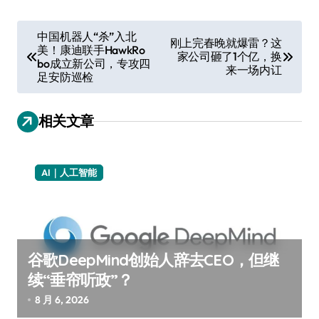
文
中国机器人“杀”入北
刚上完春晚就爆雷？这
美！康迪联手HawkRo
章
家公司砸了1个亿，换
bo成立新公司，专攻四
来一场内讧
导
足安防巡检
航
相关文章
AI｜人工智能
谷歌DeepMind创始人辞去CEO，但继
续“垂帘听政”？
8 月 6, 2026