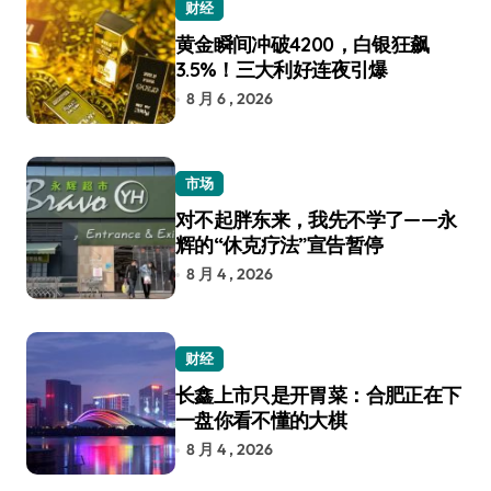
财经
黄金瞬间冲破4200，白银狂飙
3.5%！三大利好连夜引爆
8 月 6 , 2026
市场
对不起胖东来，我先不学了——永
辉的“休克疗法”宣告暂停
8 月 4 , 2026
财经
长鑫上市只是开胃菜：合肥正在下
一盘你看不懂的大棋
8 月 4 , 2026