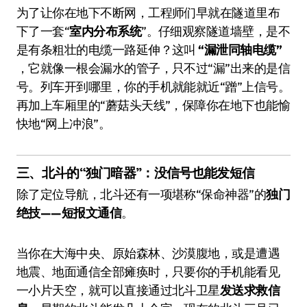
为了让你在地下不断网，工程师们早就在隧道里布
下了一套“
室内分布系统
”。仔细观察隧道墙壁，是不
是有条粗壮的电缆一路延伸？这叫
“漏泄同轴电缆”
，它就像一根会漏水的管子，只不过“漏”出来的是信
号。列车开到哪里，你的手机就能就近“蹭”上信号。
再加上车厢里的“蘑菇头天线”，保障你在地下也能愉
快地“网上冲浪”。
三、北斗的“独门暗器”：没信号也能发短信
除了定位导航，北斗还有一项堪称“保命神器”的
独门
绝技——短报文通信
。
当你在大海中央、原始森林、沙漠腹地，或是遭遇
地震、地面通信全部瘫痪时，只要你的手机能看见
一小片天空，就可以直接通过北斗卫星
发送求救信