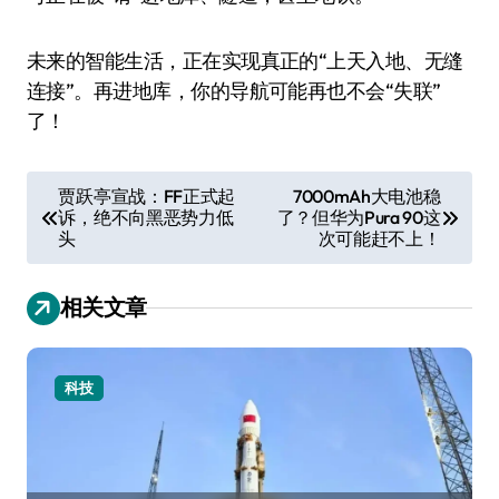
未来的智能生活，正在实现真正的“上天入地、无缝
连接”。再进地库，你的导航可能再也不会“失联”
了！
文
贾跃亭宣战：FF正式起
7000mAh大电池稳
诉，绝不向黑恶势力低
了？但华为Pura 90这
章
头
次可能赶不上！
导
航
相关文章
科技