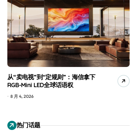
从“卖电视”到“定规则”：海信拿下
追
RGB-Mini LED全球话语权
已
8 月 4, 2026
7
热门话题