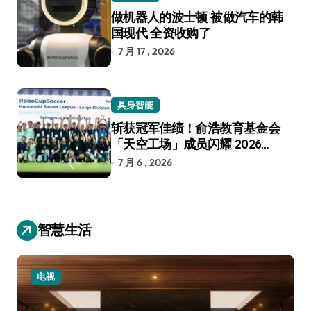
做机器人的波士顿 被做汽车的韩
国现代 全资收购了
7 月 17 , 2026
具身智能
斩获冠军佳绩！俞浩教育基金会
「天空工场」成员闪耀 2026
RoboCup 机器人世界杯
7 月 6 , 2026
智慧生活
电视