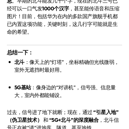
息
。早期的北斗能发几十个字，现在的北斗三号已
经可以一口气发
1000个汉字
，甚至能传语音和压缩
图片！目前，包括华为在内的多款国产旗舰手机都
已内置这项功能，关键时刻，这几行字可能就是生
命的希望。
总结一下：
北斗
：像天上的“灯塔”，坐标精确但光线微弱，
室外无遮挡时最好用。
5G基站
：像身边的“对讲机”，信号强、信息量
大，室内外都能铺设。
过去，信号进了地下就断；现在，通过
“引星入地”
（伪卫星技术）
和
“5G+北斗”的深度融合
，北斗信
号正在被“请”进地库、隧道，甚至地铁。