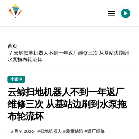
跳
转
到
内
容
首页
云鲸扫地机器人不到一年返厂维修三次 从基站边刷到
水泵拖布轮流坏
小家电
云鲸扫地机器人不到一年返厂
维修三次 从基站边刷到水泵拖
布轮流坏
3 月 9, 2026
#
扫地机器人
#
质量缺陷
#
返厂维修