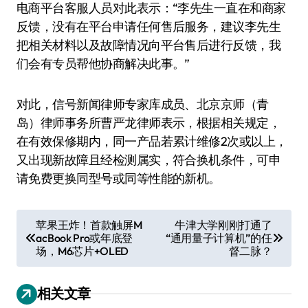
电商平台客服人员对此表示：“李先生一直在和商家
反馈，没有在平台申请任何售后服务，建议李先生
把相关材料以及故障情况向平台售后进行反馈，我
们会有专员帮他协商解决此事。”
对此，信号新闻律师专家库成员、北京京师（青
岛）律师事务所曹严龙律师表示，根据相关规定，
在有效保修期内，同一产品若累计维修2次或以上，
又出现新故障且经检测属实，符合换机条件，可申
请免费更换同型号或同等性能的新机。
文
苹果王炸！首款触屏M
牛津大学刚刚打通了
acBook Pro或年底登
“通用量子计算机”的任
章
场，M6芯片+OLED
督二脉？
导
航
相关文章