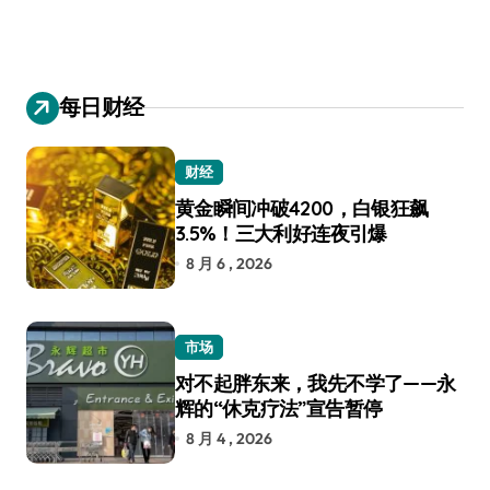
每日财经
财经
黄金瞬间冲破4200，白银狂飙
3.5%！三大利好连夜引爆
8 月 6 , 2026
市场
对不起胖东来，我先不学了——永
辉的“休克疗法”宣告暂停
8 月 4 , 2026