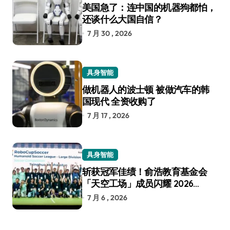
美国急了：连中国的机器狗都怕，
还谈什么大国自信？
7 月 30 , 2026
具身智能
做机器人的波士顿 被做汽车的韩
国现代 全资收购了
7 月 17 , 2026
具身智能
斩获冠军佳绩！俞浩教育基金会
「天空工场」成员闪耀 2026
RoboCup 机器人世界杯
7 月 6 , 2026