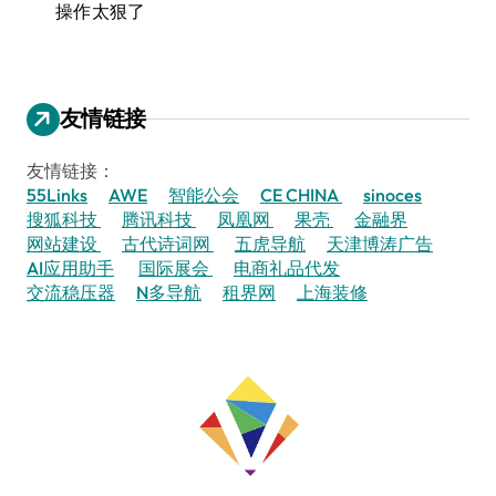
操作太狠了
友情链接
友情链接：
55Links
AWE
智能公会
CE CHINA
sinoces
搜狐科技
腾讯科技
凤凰网
果壳
金融界
网站建设
古代诗词网
五虎导航
天津博涛广告
AI应用助手
国际展会
电商礼品代发
交流稳压器
N多导航
租界网
上海装修