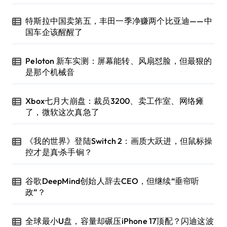
特斯拉中国卖第五，丰田一季净赚两个比亚迪——中
国车企该醒醒了
Peloton 新车实测：屏幕能转、风扇怼脸，但最狠的
是那个机械音
Xbox七月大崩盘：裁员3200、卖工作室、网络瘫
了，微软这次真急了
《我的世界》登陆Switch 2：画质大跃进，但鼠标操
控才是真·杀手锏？
谷歌DeepMind创始人辞去CEO，但继续“垂帘听
政”？
全球最小U盘，容量却碾压iPhone 17顶配？闪迪这波