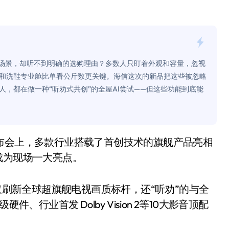
是不送主机，你领不领？
！老司机教你3招真·快充
主怒了：车内不是广告屏！
慧场景，却听不到明确的选购理由？多数人只盯着外观和容量，忽视
错真的会后悔吗？
别和洗鞋专业舱比单看公斤数更关键。海信这次的新品把这些被忽略
，都在做一种“听劝式共创”的全屋AI尝试——但这些功能到底能
TFS的终极对决
冰箱，你中招了吗？
测，值不值得冲？
Mini LED全球话语权
成为现场一大亮点。
“休克疗法”宣告暂停
6款不仅刷新全球超旗舰电视画质标杆，还“听劝”的与全
开箱”，一边探测射线一边光伏发电
、行业首发 Dolby Vision 2等10大影音顶配
准版逼近4800