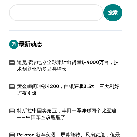
搜索
最新动态
追觅清洁电器全球累计出货量破4000万台，技
术创新驱动多品类增长
黄金瞬间冲破4200，白银狂飙3.5%！三大利好
连夜引爆
特斯拉中国卖第五，丰田一季净赚两个比亚迪
——中国车企该醒醒了
Peloton 新车实测：屏幕能转、风扇怼脸，但最