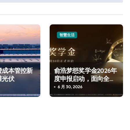
智慧生活
费成本管控新
俞浩梦想奖学金2026年
维光伏
度申报启动，面向全国
资助百名自强学子
6 月 30, 2026