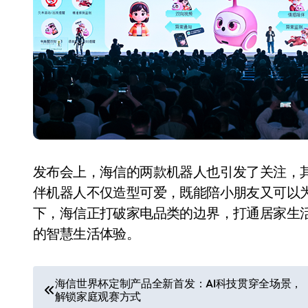
从电视一哥到声学霸主，
发布会上，海信的两款机器人也引发了关注，其
TCL用一套‘完整体系’砸
伴机器人不仅造型可爱，既能陪小朋友又可以为
开了回音壁的顶级牌桌
下，海信正打破家电品类的边界，打通居家生
7 月 27, 2026
的智慧生活体验。
文
海信世界杯定制产品全新首发：AI科技贯穿全场景，
解锁家庭观赛方式
章