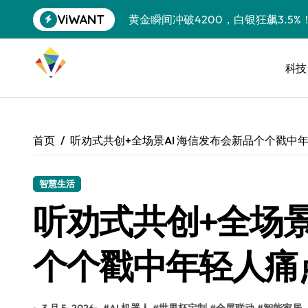
跳
ViWANT
黄金瞬间冲破4200，白银狂飙3.5
转
到
特斯拉中国卖第五，丰田一季净赚两
内
容
科技
Peloton 新车实测：屏幕能转、
Xbox七月大崩盘：裁员3200、
《我的世界》登陆Switch 2：画质
首页
听劝式共创+全场景AI 海信发布会新品个个戳中
谷歌DeepMind创始人辞去CEO，但
全球最小U盘，容量却碾压iPhone 
智慧生活
听劝式共创+全场景
400层堆叠、性能翻倍 三星把最新存
召回X9、合作大众遇冷、高端梦碎：
个个戳中年轻人痛
比Model 3便宜？不，比Model 3有
550亿美金！沙特把EA买了，但背了