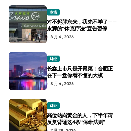
市场
对不起胖东来，我先不学了——
永辉的“休克疗法”宣告暂停
8 月 4 , 2026
财经
长鑫上市只是开胃菜：合肥正
在下一盘你看不懂的大棋
8 月 4 , 2026
财经
高位站岗黄金的人，下半年请
反复背诵这4条“保命法则”
7 月 28 , 2026