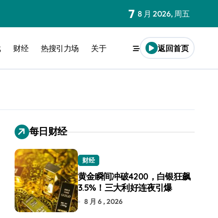
7
8 月 2026, 周五
戏
财经
热搜引力场
关于
返回首页
每日财经
财经
黄金瞬间冲破4200，白银狂飙
3.5%！三大利好连夜引爆
8 月 6 , 2026