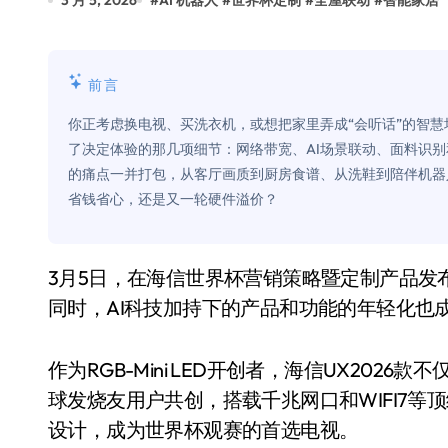
3 月 5, 2026
#
AI 机器人
#
世界杯定制
#
全屋联动
#
智能家居
Xbox 25岁生日送壁纸送徽章，就
别再用汽车USB给MacBook充电了
前言
花钱买宝马，启动先看蜘蛛侠？”车
你正考虑换电视、买洗衣机，或想把家里弄成“会听话”的智
Windows 11家庭版和专业版，选
了决定体验的那几项细节：网络带宽、AI场景联动、面料识
的痛点一并打包，从客厅画质到厨房食谱、从洗鞋到陪伴机器人
你的U盘格式对了吗？详解exFAT和N
省钱省心，还是又一轮硬件溢价？
维修店最怕的“作死”操作：把手机塞
轻到忽略不计 大疆Mini 2S内录实
3月5日，在海信世界杯营销策略暨定制产品发布会上，多款行业搭载了首创技术的旗舰产品亮相
从“卖电视”到“定规则”：海信拿下RGB-
同时，AI科技加持下的产品和功能的年轻化也
对不起胖东来，我先不学了——永辉的
作为RGB-Mini LED开创者，海信UX202
国际首次！中国钙钛矿探测器太空“
球发烧友用户共创，搭载千兆网口和WIFI7等顶级硬件
小米涨价！K90跳上3099，小米17标
设计，成为世界杯观赛的首选电视。