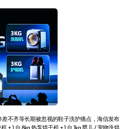
盘你看不懂的大棋
就做错了
GBA SP，情怀拉满
盘党也能“以盘换数”了？
避坑+种草
Bose却学不会？一文讲透
保姆级教程，有手就会！
0万台，技术创新驱动多品类增长
参差不齐等长期被忽视的鞋子洗护痛点，海信发布
1 台 8kg 热泵烘干机 + 1 台 1kg 婴儿 / 宠物洗烘