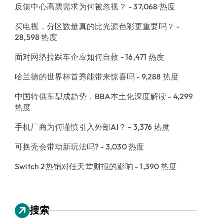
反馈中心高票需求为何被忽视？
- 37,068 热度
买电视，分区数量真的比光源色彩更重要吗？
-
28,598 热度
面对网络拉踩车企应如何自救
- 16,471 热度
哈兰德的世界杯首秀能带来惊喜吗
- 9,288 热度
中国特供车型成趋势，BBA本土化深度解读
- 4,299
热度
手机厂商为何谨慎引入外部AI？
- 3,376 热度
可换壳会带动新玩法吗?
- 3,030 热度
Switch 2热销对任天堂财报的影响
- 1,390 热度
搜索