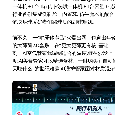
一体机 + 1 台 1kg 内衣洗烘一体机 + 1 台
行业首创集成洗鞋舱，内置3D 仿生魔术刷配合
解决足球爱好者们踢球后的刷鞋难题。
前不久，一句“爱你老己”火爆出圈，也道出年
的大薄荷2.0套系，在“更大更薄更有核”基础
刻，AI空气管家就调到适合的温度;瘫在沙发上
度;AI美食管家可以精选食材、一键购买并自动
天吃什么”的世纪难题;AI洗护管家面对材质混
电视