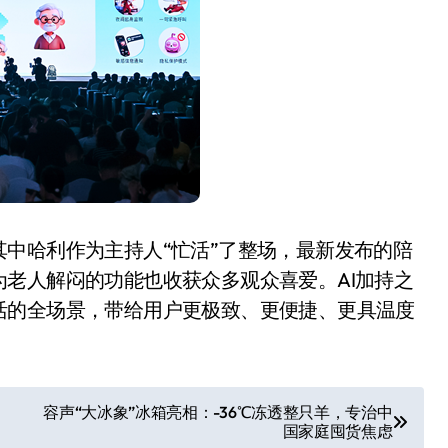
追觅清洁电器全球累计出
中哈利作为主持人“忙活”了整场，最新发布的陪
货量破4000万台，技术
老人解闷的功能也收获众多观众喜爱。AI加持之
创新驱动多品类增长
活的全场景，带给用户更极致、更便捷、更具温度
8 月 6, 2026
容声“大冰象”冰箱亮相：-36℃冻透整只羊，专治中
国家庭囤货焦虑