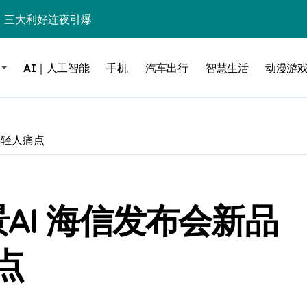
%！三大利好连夜引爆
个比亚迪——中国车企该醒醒了
AI｜人工智能
手机
汽车出行
智慧生活
动漫游
风扇怼脸，但最狠的是那个机械音
卖工作室、网络瘫了，微软这次真急了
大跃进，但鼠标操控才是真·杀手锏？
年轻人痛点
继续“垂帘听政”？
17顶配？闪迪这波操作太狠了
AI 海信发布会新品
储技术给了AI
小鹏的“多事之夏”
点
面儿——试驾雷克萨斯ES 500e
200亿的债