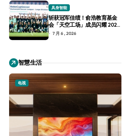
具身智能
斩获冠军佳绩！俞浩教育基金
会「天空工场」成员闪耀 2026
RoboCup 机器人世界杯
7 月 6 , 2026
智慧生活
电视