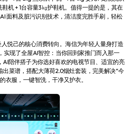
容量3㎏洗鞋机 + 1台容量3㎏护鞋机。值得一提的是，其在
 AI 面料及脏污识别技术，清洁度完胜手刷，轻松
轻人悦己的核心消费转向。海信为年轻人量身打造
上，实现了全屋AI智控：当你回到家推门而入那一
，AI陪伴搭子为你选好喜欢的电视节目、适宜的亮
输出菜谱，搭配大薄荷2.0烟灶套装，完美解决“今
杂的衣服，一键智洗，干净又护衣。
小家电