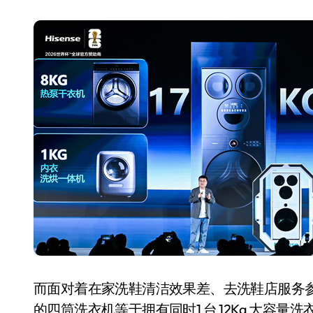
长鑫上市只是开胃菜：合肥正在下一
耳机低音像白开水？90%的人第一步
复古玩家狂喜：Anbernic第三次复刻
Xbox 360 游戏终于要登 PC，光
AirTag 新版到底香不香？一篇帮你
苹果三星偷偷在用的“无感切换”，索尼
Apple Watch 表盘还能这么玩？
追觅清洁电器全球累计出货量破400
而面对着在家洗鞋清洁效果差、去洗鞋店服务
的四筒洗衣机等于拥有同时1 台 12Kg 大容量洗衣机 + 