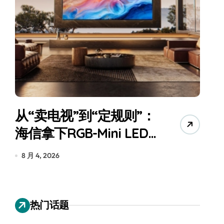
从“卖电视”到“定规则”：
海信拿下RGB-Mini LED
全球话语权
为
8 月 4, 2026
7
热门话题