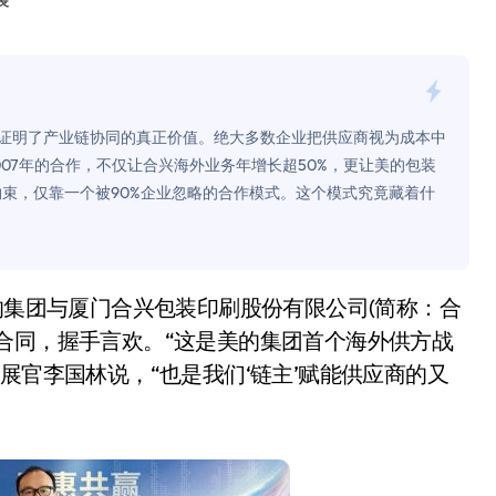
装
面儿——试驾雷克萨斯ES 500e
200亿的债
是不送主机，你领不领？
间证明了产业链协同的真正价值。绝大多数企业把供应商视为成本中
！老司机教你3招真·快充
07年的合作，不仅让合兴海外业务年增长超50%，更让美的包装
束，仅靠一个被90%企业忽略的合作模式。这个模式究竟藏着什
主怒了：车内不是广告屏！
错真的会后悔吗？
TFS的终极对决
冰箱，你中招了吗？
合同，握手言欢。“这是美的集团首个海外供方战
展官李国林说，“也是我们‘链主’赋能供应商的又
测，值不值得冲？
Mini LED全球话语权
“休克疗法”宣告暂停