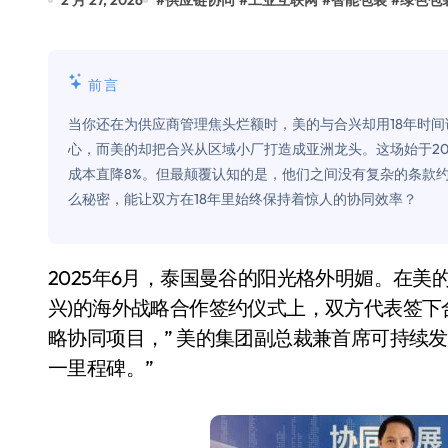
2 月 27, 2026
#
供应链协同
#
工业互联网
#
智能包装
#
绿色包
比Model 3便宜？不，比Model 3有
550亿美金！沙特把EA买了，但背了
前言
Xbox 25岁生日送壁纸送徽章，就
当你还在为供应商管理焦头烂额时，美的与合兴却用18年时
别再用汽车USB给MacBook充电了
心，而美的却把合兴从区域小厂打造成亚洲龙头。这场始于20
成本直降8%。但最颠覆认知的是，他们之间没有复杂的条款约
花钱买宝马，启动先看蜘蛛侠？”车
么秘密，能让双方在18年里始终保持着惊人的协同效率？
Windows 11家庭版和专业版，选
你的U盘格式对了吗？详解exFAT和N
2025年6月，泰国曼谷的阳光格外明媚。在美的集团与厦门合兴包装印刷股份有限公司(简称：合
维修店最怕的“作死”操作：把手机塞
兴)的海外战略合作签约仪式上，双方代表签下
略协同项目，” 美的集团副总裁兼首席可持续发
轻到忽略不计 大疆Mini 2S内录实
一里程碑。”
从“卖电视”到“定规则”：海信拿下RGB-
对不起胖东来，我先不学了——永辉的