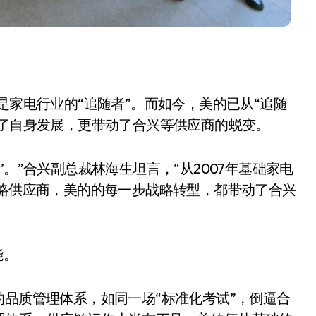
是家电行业的“追随者”。而如今，美的已从“追随
动了自身发展，更带动了合兴等供应商的蜕变。
净利润暴跌7.7%，苏泊尔
。”合兴副总裁林海生坦言，“从2007年基础家电
开始靠“擦边”续命了？
战略供应商，美的的每一步战略转型，都带动了合兴
8 月 7, 2026
能。
的品质管理体系，如同一场“标准化考试”，倒逼合