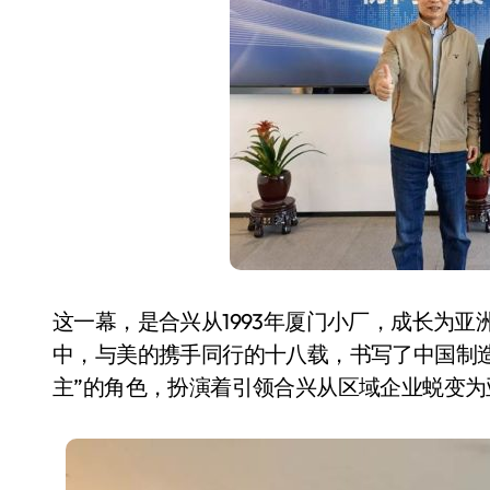
国际首次！中国钙钛矿探测器太空“
小米涨价！K90跳上3099，小米17标
长鑫上市只是开胃菜：合肥正在下一
耳机低音像白开水？90%的人第一步
复古玩家狂喜：Anbernic第三次复刻
Xbox 360 游戏终于要登 PC，光
AirTag 新版到底香不香？一篇帮你
这一幕，是合兴从1993年厦门小厂，成长为亚
净利润暴跌7.7%，苏泊尔开始靠“擦
中，与美的携手同行的十八载，书写了中国制
主”的角色，扮演着引领合兴从区域企业蜕变为