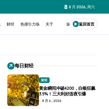
8
8 月 2026, 周六
戏
财经
热搜引力场
关于
返回首页
每日财经
财经
黄金瞬间冲破4200，白银狂飙
3.5%！三大利好连夜引爆
8 月 6 , 2026