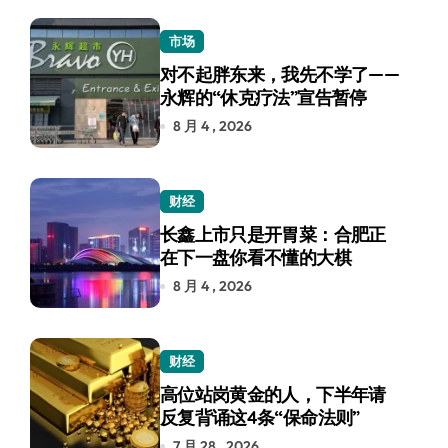
市场
对不起胖东来，我先不学了——
永辉的“休克疗法”宣告暂停
8 月 4 , 2026
财经
长鑫上市只是开胃菜：合肥正
在下一盘你看不懂的大棋
8 月 4 , 2026
财经
高位站岗黄金的人，下半年请
反复背诵这4条“保命法则”
7 月 28 , 2026