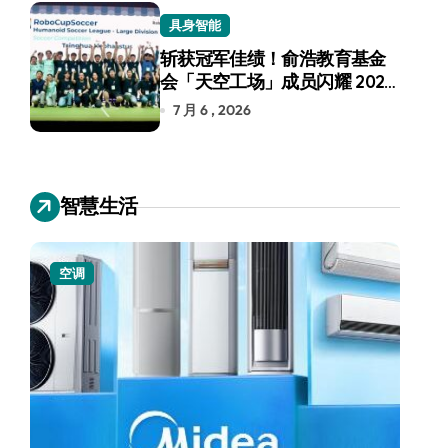
具身智能
斩获冠军佳绩！俞浩教育基金
会「天空工场」成员闪耀 2026
RoboCup 机器人世界杯
7 月 6 , 2026
智慧生活
空调