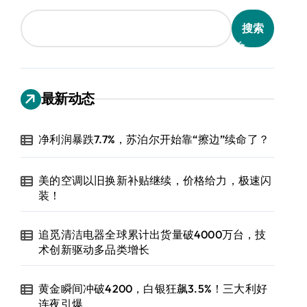
搜索
最新动态
净利润暴跌7.7%，苏泊尔开始靠“擦边”续命了？
美的空调以旧换新补贴继续，价格给力，极速闪
装！
追觅清洁电器全球累计出货量破4000万台，技
术创新驱动多品类增长
黄金瞬间冲破4200，白银狂飙3.5%！三大利好
连夜引爆