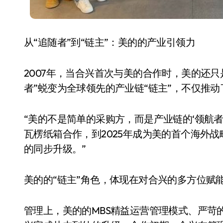
从“追随者”到“链主”：美的的产业引领力
2007年，当合兴首次与美的合作时，美的还只
者”蜕变为全球领先的产业链“链主”，不仅推
追觅、石头科技注意：你
“美的不是简单的采购方，而是产业链的‘领航者’
们的扫地机已被美国认定
瓦楞纸箱合作，到2025年成为美的首个海外
为“战略武器”
的同步升级。”
7 月 30, 2026
美的的“链主”角色，体现在对合兴的多方位赋
管理上，美的的MBS精益运营管理模式、严苛