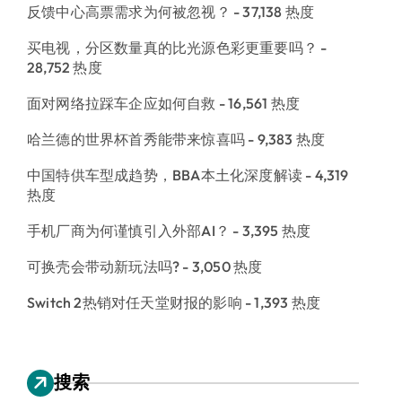
反馈中心高票需求为何被忽视？
- 37,138 热度
买电视，分区数量真的比光源色彩更重要吗？
-
28,752 热度
面对网络拉踩车企应如何自救
- 16,561 热度
哈兰德的世界杯首秀能带来惊喜吗
- 9,383 热度
中国特供车型成趋势，BBA本土化深度解读
- 4,319
热度
手机厂商为何谨慎引入外部AI？
- 3,395 热度
可换壳会带动新玩法吗?
- 3,050 热度
Switch 2热销对任天堂财报的影响
- 1,393 热度
搜索