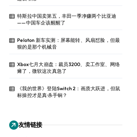
特斯拉中国卖第五，丰田一季净赚两个比亚迪
——中国车企该醒醒了
Peloton 新车实测：屏幕能转、风扇怼脸，但最
狠的是那个机械音
Xbox七月大崩盘：裁员3200、卖工作室、网络
瘫了，微软这次真急了
《我的世界》登陆Switch 2：画质大跃进，但鼠
标操控才是真·杀手锏？
友情链接