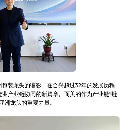
开箱”，一边探测射线一边光伏发电
准版逼近4800
盘你看不懂的大棋
就做错了
GBA SP，情怀拉满
盘党也能“以盘换数”了？
避坑+种草
洲包装龙头的缩影。在合兴超过32年的发展历程
边”续命了？
造业产业链协同的新篇章。而美的作为产业链”链
亚洲龙头的重要力量。