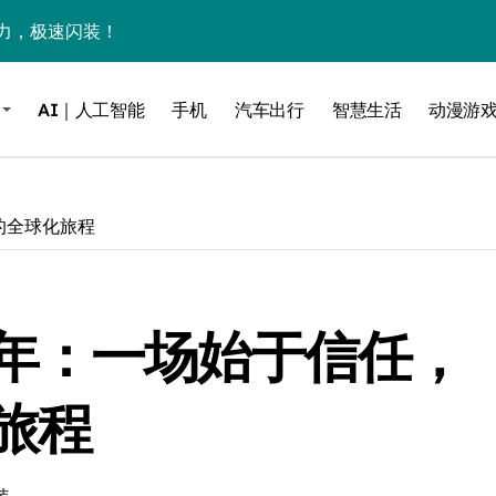
力，极速闪装！
0万台，技术创新驱动多品类增长
AI｜人工智能
手机
汽车出行
智慧生活
动漫游
%！三大利好连夜引爆
个比亚迪——中国车企该醒醒了
风扇怼脸，但最狠的是那个机械音
的全球化旅程
卖工作室、网络瘫了，微软这次真急了
大跃进，但鼠标操控才是真·杀手锏？
年：一场始于信任，
继续“垂帘听政”？
17顶配？闪迪这波操作太狠了
旅程
储技术给了AI
小鹏的“多事之夏”