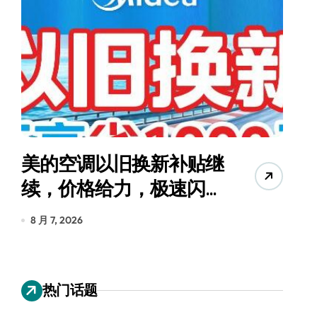
美的空调以旧换新补贴继
续，价格给力，极速闪
货
装！
8 月 7, 2026
8
热门话题