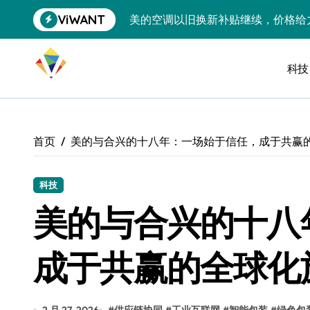
跳
ViWANT
美的空调以旧换新补贴继续，价格给
转
到
追觅清洁电器全球累计出货量破400
内
容
科技
黄金瞬间冲破4200，白银狂飙3.5
特斯拉中国卖第五，丰田一季净赚两
Peloton 新车实测：屏幕能转、
首页
美的与合兴的十八年：一场始于信任，成于共赢
Xbox七月大崩盘：裁员3200、
《我的世界》登陆Switch 2：画质
科技
美的与合兴的十八
谷歌DeepMind创始人辞去CEO，但
全球最小U盘，容量却碾压iPhone 
成于共赢的全球化
400层堆叠、性能翻倍 三星把最新存
召回X9、合作大众遇冷、高端梦碎：