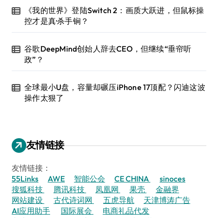
《我的世界》登陆Switch 2：画质大跃进，但鼠标操
控才是真·杀手锏？
谷歌DeepMind创始人辞去CEO，但继续“垂帘听
政”？
全球最小U盘，容量却碾压iPhone 17顶配？闪迪这波
操作太狠了
友情链接
友情链接：
55Links
AWE
智能公会
CE CHINA
sinoces
搜狐科技
腾讯科技
凤凰网
果壳
金融界
网站建设
古代诗词网
五虎导航
天津博涛广告
AI应用助手
国际展会
电商礼品代发