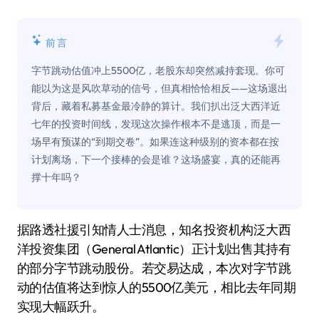
前言
字节跳动估值冲上5500亿，老股东却突然减持套现。你可
能以为这是风吹草动的信号，但真相恰恰相反——这场退出
背后，藏着私募基金最冷静的算计。我们扒出泛大西洋近
七年的投资时间线，发现这次操作根本不是逃顶，而是一
场早有预谋的“到期交卷”。如果连这种级别的资本都在按
计划离场，下一个接棒的会是谁？这场盛宴，真的还能再
撑十年吗？
据路透社援引知情人士消息，知名投资机构泛大西
洋投资集团（General Atlantic）正计划出售其持有
的部分字节跳动股份。若交易达成，本次对字节跳
动的估值将达到惊人的5500亿美元，相比去年同期
实现大幅跃升。