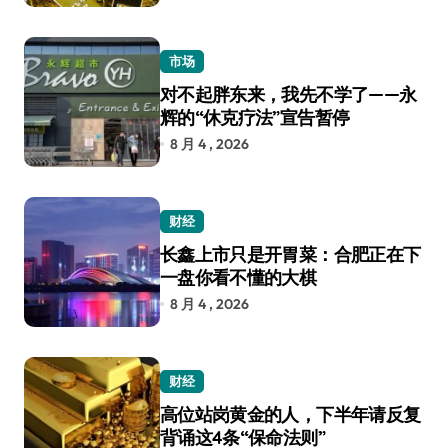
市场
对不起胖东来，我先不学了——永
辉的“休克疗法”宣告暂停
8 月 4 , 2026
财经
长鑫上市只是开胃菜：合肥正在下
一盘你看不懂的大棋
8 月 4 , 2026
财经
高位站岗黄金的人，下半年请反复
背诵这4条“保命法则”