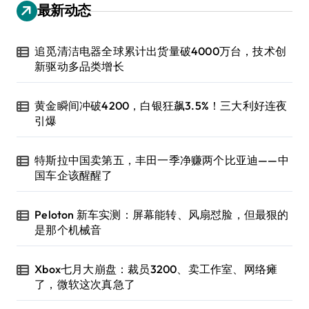
最新动态
追觅清洁电器全球累计出货量破4000万台，技术创
新驱动多品类增长
黄金瞬间冲破4200，白银狂飙3.5%！三大利好连夜
引爆
特斯拉中国卖第五，丰田一季净赚两个比亚迪——中
国车企该醒醒了
Peloton 新车实测：屏幕能转、风扇怼脸，但最狠的
是那个机械音
Xbox七月大崩盘：裁员3200、卖工作室、网络瘫
了，微软这次真急了