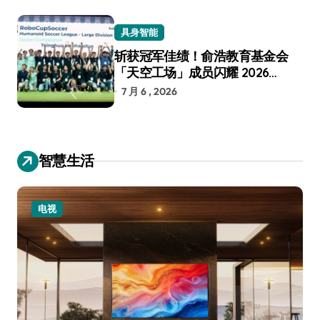
具身智能
斩获冠军佳绩！俞浩教育基金会
「天空工场」成员闪耀 2026
RoboCup 机器人世界杯
7 月 6 , 2026
智慧生活
电视