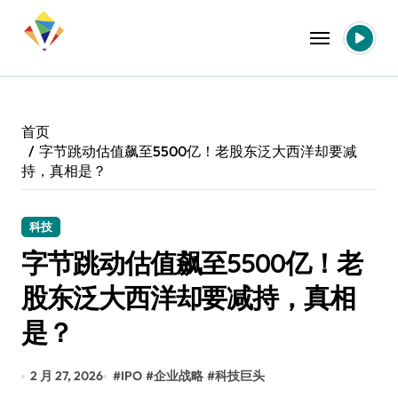
跳
转
到
内
容
首页
字节跳动估值飙至5500亿！老股东泛大西洋却要减
持，真相是？
科技
字节跳动估值飙至5500亿！老
股东泛大西洋却要减持，真相
是？
2 月 27, 2026
#
IPO
#
企业战略
#
科技巨头