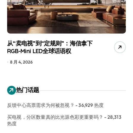
从“卖电视”到“定规则”：海信拿下
追
RGB-Mini LED全球话语权
已
8 月 4, 2026
7
热门话题
反馈中心高票需求为何被忽视？
- 36,929 热度
买电视，分区数量真的比光源色彩更重要吗？
- 28,313
热度