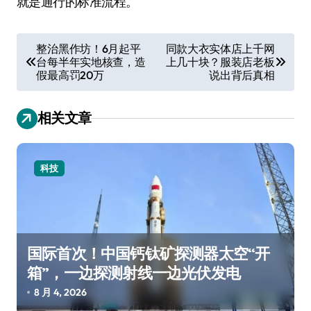
就是通行的标准流程。
文
整治黑作坊！6月起平
同款大衣实体店上千网
台每半年实地核查，造
上几十块？服装店老板
章
假最高罚20万
说出背后真相
导
航
相关文章
科技
国际首次！中国钙钛矿探测器太空“开
箱”，一边探测射线一边光伏发电
8 月 4, 2026