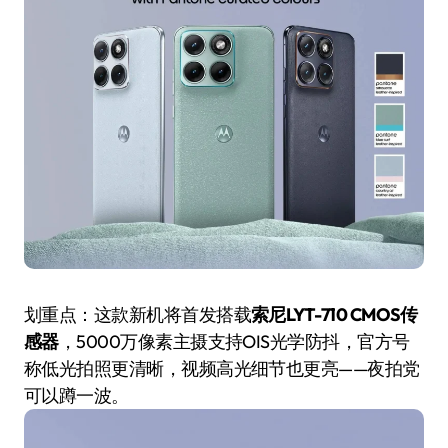
划重点：这款新机将首发搭载
索尼LYT-710 CMOS传
感器
，5000万像素主摄支持OIS光学防抖，官方号
称低光拍照更清晰，视频高光细节也更亮——夜拍党
可以蹲一波。