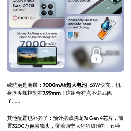
续航更是离谱：
7000mAh超大电池
+68W快充，机
身厚度却控制在
7.99mm
！这组合有点不讲武德
了……
其他配置也补齐了：预计搭载骁龙7s Gen 4芯片，前
置3200万像素镜头，覆盖康宁大猩猩玻璃7i，五种