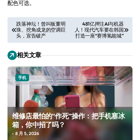
配色可选。
文
跌落神坛！曾叫板董明
481亿押注AI与机器
珠、挖角成龙的空调巨
人！现代汽车要在韩国
章
头，宣告破产
打造一座“赛博氢能城”
导
航
相关文章
手机
维修店最怕的“作死”操作：把手机塞冰
箱，你中招了吗？
8 月 5, 2026