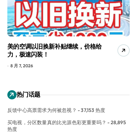
美的空调以旧换新补贴继续，价格给
追
力，极速闪装！
4
长
8 月 7, 2026
8
热门话题
反馈中心高票需求为何被忽视？
- 37,153 热度
买电视，分区数量真的比光源色彩更重要吗？
- 28,895
热度