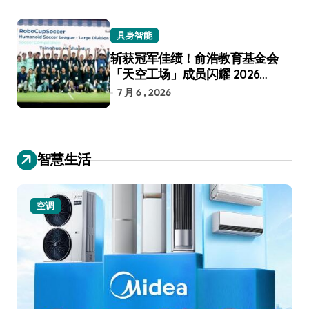
具身智能
斩获冠军佳绩！俞浩教育基金会
「天空工场」成员闪耀 2026
RoboCup 机器人世界杯
7 月 6 , 2026
智慧生活
空调