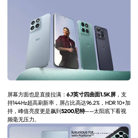
屏幕方面也是直接拉满：
6.7英寸四曲面1.5K屏
，支
持144Hz超高刷新率，屏占比高达96.2%，HDR 10+加
持，峰值亮度更是飙到
5200尼特
——太阳底下看视
频毫无压力。