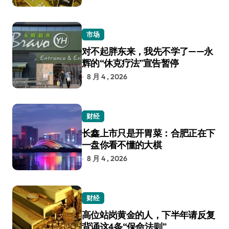
市场
对不起胖东来，我先不学了——永
辉的“休克疗法”宣告暂停
8 月 4 , 2026
财经
长鑫上市只是开胃菜：合肥正在下
一盘你看不懂的大棋
8 月 4 , 2026
财经
高位站岗黄金的人，下半年请反复
背诵这4条“保命法则”