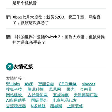
是那个机械音
Xbox七月大崩盘：裁员3200、卖工作室、网络瘫
了，微软这次真急了
《我的世界》登陆Switch 2：画质大跃进，但鼠标操
控才是真·杀手锏？
友情链接
友情链接：
55Links
AWE
智能公会
CE CHINA
sinoces
搜狐科技
腾讯科技
凤凰网
果壳
金融界
网站建设
古代诗词网
五虎导航
天津博涛广告
AI应用助手
国际展会
电商礼品代发
交流稳压器
N多导航
租界网
上海装修