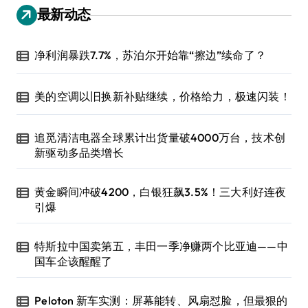
最新动态
净利润暴跌7.7%，苏泊尔开始靠“擦边”续命了？
美的空调以旧换新补贴继续，价格给力，极速闪装！
追觅清洁电器全球累计出货量破4000万台，技术创
新驱动多品类增长
黄金瞬间冲破4200，白银狂飙3.5%！三大利好连夜
引爆
特斯拉中国卖第五，丰田一季净赚两个比亚迪——中
国车企该醒醒了
Peloton 新车实测：屏幕能转、风扇怼脸，但最狠的