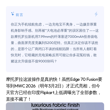
前言
你正为手机续航焦虑，一边充电宝不离身，一边嫌弃厚重
机身影响手感。别再被“大电池必厚重”的误区困住了——这
款摩托罗拉新机用7.99mm的纤薄塞进7000mAh怪兽级电
量，曲面屏亮度竟飙到5200尼特。但真正决定你该不该抢
的，是那个让厂商闭口不谈的续航陷阱：当所有人都盯着
快充时，它暗藏的充电策略反而可能让你多花冤枉钱，敢
赌这次升级值不值9000块吗？
摩托罗拉这波操作是真的快！虽然Edge 70 Fusion要
等到MWC 2026（明年3月2日）才正式亮相，但今
天官方已经在印度Flipkart上低调曝光了全部参数，
直接不藏了！