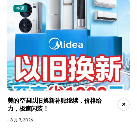
小家电
追觅清洁电器全球累计出货量破
从
4000万台，技术创新驱动多品类增
R
长
8 月 6, 2026
8