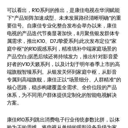
可以看出，R10系列的推出，是康佳电视在华润赋能
下“产品矩阵加速成型、未来发展路径清晰明确”的重
要信号。自康佳专业化整合发布会举办以来，康佳
电视的产品迭代节奏显著加快，8月聚焦银发群体专
属需求，推出K10、D7J挚爱系列;此次发布定位“家
庭中枢”的R10观感系列，精准填补中端家庭场景的
产品空白;据悉后续还将持续发力，推出针对影音爱
好者的V10天籁系列，以及计划于明年春季上市的高
端旗舰智臻系列。从银发关怀到家庭中枢，从影音
专属到高端旗舰，康佳正以“场景细分、人群精准”的
核心思路，稳步构建覆盖全需求、全价位段的产品
体系，为不同用户群体提供定制化的智能电视解决
方案。
康佳R10系列跳出消费电子行业传统参数比拼，以体
验为王的思维，将电视从单纯的观影设备升级为家