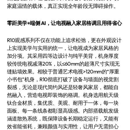
家庭温情的载体，真正实现全年龄段无障碍操作。
零距美学+端侧 AI，让电视融入家居格调且用得省心
R10观感系列不仅在功能上追求松弛，更在外观设计
上实现美学与实用的统一，让电视成为家居风格的
加分项。其采用四等边设计与纯平美背，机身厚度
较传统电视减薄20%，以≤60mm的超薄尺寸实现无
缝贴墙效果。相较于普通艺术电视>120mm的“厚重
小书包”机身，R10彻底打破了设备与墙面的视觉割
裂感，无论是现代简约风还是轻奢风家居，都能自
然融入，营造电视即装饰的格调。机身选用航天级
钛合金材质，集优质、美观、耐用于一体，每一块
面板、每一条线条都彰显高级感。内部搭载航发级
涵道散热系统，既保障设备长期稳定运行，又能有
效省能省耗，兼顾颜值与实用性，让用户无需担心