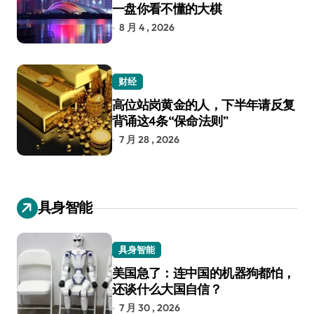
一盘你看不懂的大棋
8 月 4 , 2026
财经
高位站岗黄金的人，下半年请反复
背诵这4条“保命法则”
7 月 28 , 2026
具身智能
具身智能
美国急了：连中国的机器狗都怕，
还谈什么大国自信？
7 月 30 , 2026