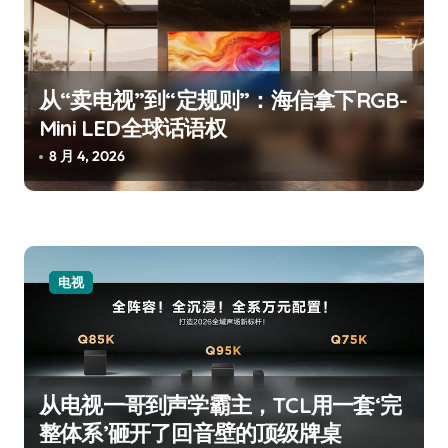
从“卖电视”到“定规则”：海信拿下RGB-
Mini LED全球话语权
8 月 4, 2026
电视
从电视一哥到声学霸主，TCL用一套‘完
整体系’砸开了回音壁的顶级牌桌