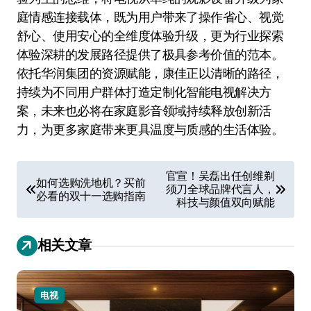
庭情感连接载体，既为用户带来了操作省心、视觉
舒心、使用安心的全维度体验升级，更为行业探索
体验深耕的发展路径提供了极具参考价值的范本。
依托华润集团的资源赋能，康佳正以清晰的路径，
持续为不同用户群体打造定制化智能电视解决方
案，未来也必将在家庭影音领域持续释放创新活
力，为更多家庭带来更具温度与质感的生活体验。
文
官宣！吴磊出任创维剃
如何选购洗地机？买前
须刀全球品牌代言人，
章
必看的双十一选购指南
科技与颜值双向赋能
导
航
相关文章
电视