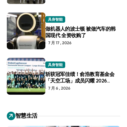
具身智能
做机器人的波士顿 被做汽车的韩
国现代 全资收购了
7 月 17 , 2026
具身智能
斩获冠军佳绩！俞浩教育基金会
「天空工场」成员闪耀 2026
RoboCup 机器人世界杯
7 月 6 , 2026
智慧生活