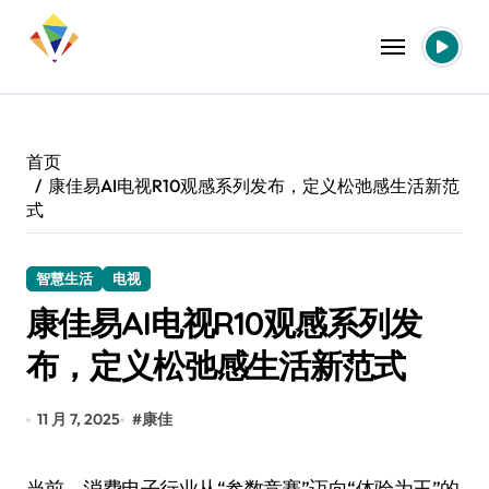
跳
转
到
内
容
首页
康佳易AI电视R10观感系列发布，定义松弛感生活新范
式
智慧生活
电视
康佳易AI电视R10观感系列发
布，定义松弛感生活新范式
11 月 7, 2025
#
康佳
当前，消费电子行业从“参数竞赛”迈向“体验为王”的