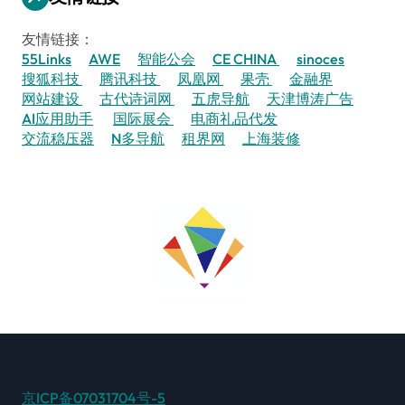
友情链接：
55Links
AWE
智能公会
CE CHINA
sinoces
搜狐科技
腾讯科技
凤凰网
果壳
金融界
网站建设
古代诗词网
五虎导航
天津博涛广告
AI应用助手
国际展会
电商礼品代发
交流稳压器
N多导航
租界网
上海装修
京ICP备07031704号-5