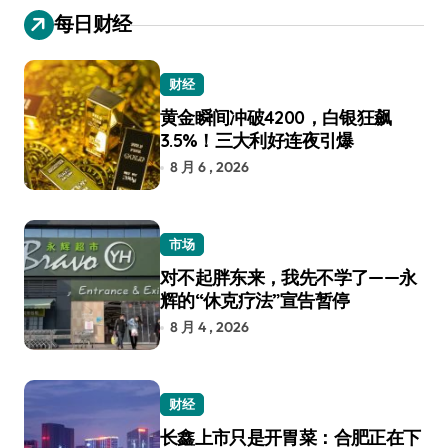
每日财经
财经
黄金瞬间冲破4200，白银狂飙
3.5%！三大利好连夜引爆
8 月 6 , 2026
市场
对不起胖东来，我先不学了——永
辉的“休克疗法”宣告暂停
8 月 4 , 2026
财经
长鑫上市只是开胃菜：合肥正在下