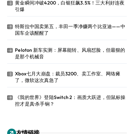
黄金瞬间冲破4200，白银狂飙3.5%！三大利好连夜
引爆
特斯拉中国卖第五，丰田一季净赚两个比亚迪——中
国车企该醒醒了
Peloton 新车实测：屏幕能转、风扇怼脸，但最狠的
是那个机械音
Xbox七月大崩盘：裁员3200、卖工作室、网络瘫
了，微软这次真急了
《我的世界》登陆Switch 2：画质大跃进，但鼠标操
控才是真·杀手锏？
友情链接