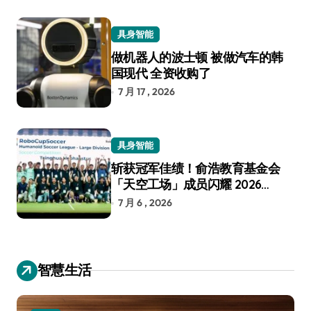
具身智能
做机器人的波士顿 被做汽车的韩
国现代 全资收购了
7 月 17 , 2026
具身智能
斩获冠军佳绩！俞浩教育基金会
「天空工场」成员闪耀 2026
RoboCup 机器人世界杯
7 月 6 , 2026
智慧生活