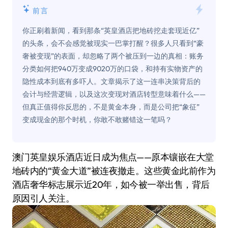
前言
你正刷着新闻，看到那条“英皇酒店把地砖挖走套现近亿”
的头条，会不会感觉被现实一巴掌打醒？很多人只看到“豪
奢被变现”的表面，却忽略了两个被压到一边的真相：账务
分类如何把940万变成9020万的口袋，和持有实物资产的
隐性成本到底有多吓人。文章揭示了这一连串决策背后的
会计与经营逻辑，以及这次变现对酒店转型意味着什么——
但真正值得你反思的，不是黄金本身，而是公司把“象征”
变成现金的那个时机，你敢不敢赌错这一笔吗？
澳门英皇娱乐酒店近日成为焦点——原本镶嵌在大堂
地砖内的“黄金大道”被连夜撤走。这些黄金此前作为
酒店奢华标志展示近20年，如今被一举出售，背后
原因引人关注。