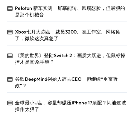
Peloton 新车实测：屏幕能转、风扇怼脸，但最狠的
是那个机械音
Xbox七月大崩盘：裁员3200、卖工作室、网络瘫
了，微软这次真急了
《我的世界》登陆Switch 2：画质大跃进，但鼠标操
控才是真·杀手锏？
谷歌DeepMind创始人辞去CEO，但继续“垂帘听
政”？
全球最小U盘，容量却碾压iPhone 17顶配？闪迪这波
操作太狠了