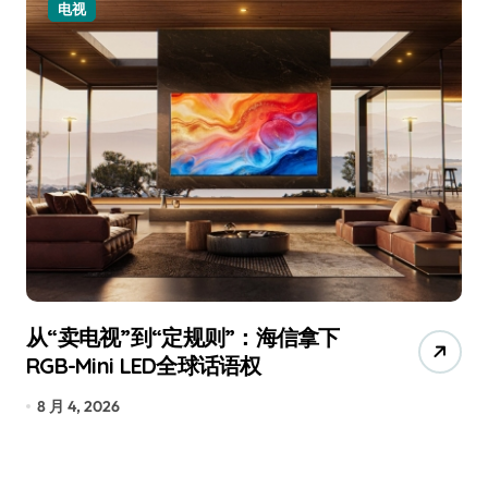
小家电
追觅、石头科技注意：你们的扫地机
月
已被美国认定为“战略武器”
还
7 月 30, 2026
7