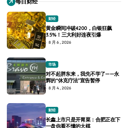
每日财经
财经
黄金瞬间冲破4200，白银狂飙
3.5%！三大利好连夜引爆
8 月 6 , 2026
市场
对不起胖东来，我先不学了——永
辉的“休克疗法”宣告暂停
8 月 4 , 2026
财经
长鑫上市只是开胃菜：合肥正在下
一盘你看不懂的大棋