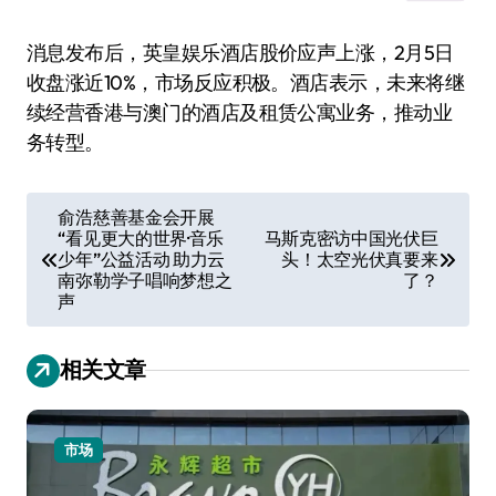
消息发布后，英皇娱乐酒店股价应声上涨，2月5日
收盘涨近10%，市场反应积极。酒店表示，未来将继
续经营香港与澳门的酒店及租赁公寓业务，推动业
务转型。
文
俞浩慈善基金会开展
“看见更大的世界·音乐
马斯克密访中国光伏巨
章
少年”公益活动 助力云
头！太空光伏真要来
导
南弥勒学子唱响梦想之
了？
声
航
相关文章
市场