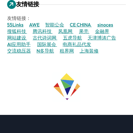
友情链接
友情链接：
55Links
AWE
智能公会
CE CHINA
sinoces
搜狐科技
腾讯科技
凤凰网
果壳
金融界
网站建设
古代诗词网
五虎导航
天津博涛广告
AI应用助手
国际展会
电商礼品代发
交流稳压器
N多导航
租界网
上海装修